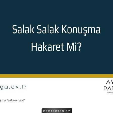
m
e
k
uşma Hakaret Mi?