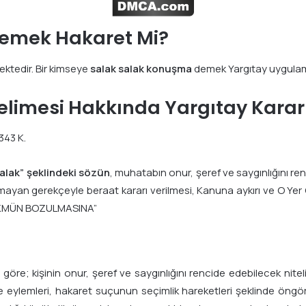
emek Hakaret Mi?
ektedir. Bir kimseye
salak salak konuşma
demek Yargıtay uygulam
limesi Hakkında Yargıtay Kararl
343 K.
alak” şeklindeki sözün
, muhatabın onur, şeref ve saygınlığını r
ayan gerekçeyle beraat kararı verilmesi, Kanuna aykırı ve O Yer
ÜKMÜN BOZULMASINA”
re; kişinin onur, şeref ve saygınlığını rencide edebilecek niteli
me eylemleri, hakaret suçunun seçimlik hareketleri şeklinde öngö