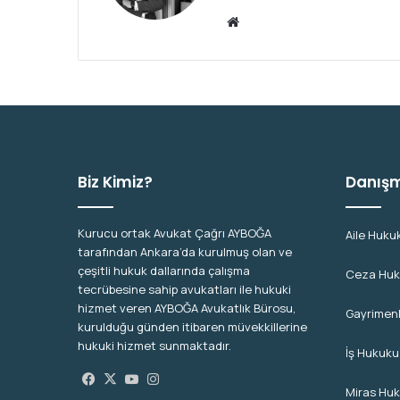
We
b
sit
esi
Biz Kimiz?
Danışm
Kurucu ortak Avukat Çağrı AYBOĞA
Aile Huku
tarafından Ankara’da kurulmuş olan ve
çeşitli hukuk dallarında çalışma
Ceza Hu
tecrübesine sahip avukatları ile hukuki
hizmet veren AYBOĞA Avukatlık Bürosu,
Gayrimen
kurulduğu günden itibaren müvekkillerine
hukuki hizmet sunmaktadır.
İş Hukuku
Facebook
X
YouTube
Instagram
Miras Hu