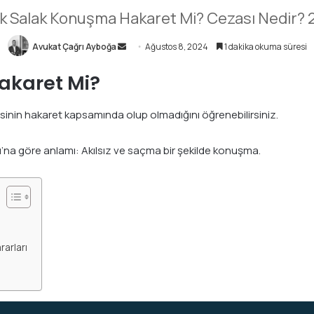
k Salak Konuşma Hakaret Mi? Cezası Nedir?
Avukat Çağrı Ayboğa
B
Ağustos 8, 2024
1 dakika okuma süresi
i
akaret Mi?
r
e
sinin hakaret kapsamında olup olmadığını öğrenebilirsiniz.
-
p
o
u’na göre anlamı: Akılsız ve saçma bir şekilde konuşma.
s
t
a
g
ö
rarları
n
d
e
r