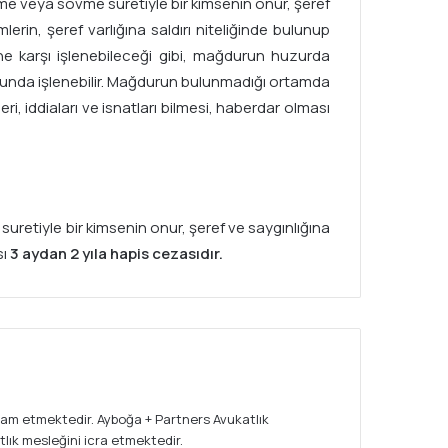
me veya sövme suretiyle bir kimsenin onur, şeref
lerin, şeref varlığına saldırı niteliğinde bulunup
e karşı işlenebileceği gibi, mağdurun huzurda
uğunda işlenebilir. Mağdurun bulunmadığı ortamda
eri, iddiaları ve isnatları bilmesi, haberdar olması
suretiyle bir kimsenin onur, şeref ve saygınlığına
sı
3 aydan 2 yıla hapis cezasıdır.
am etmektedir. Ayboğa + Partners Avukatlık
lık mesleğini icra etmektedir.