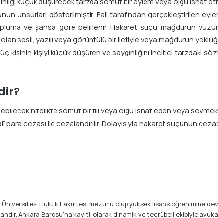
ınlığı küçük düşürecek tarzda somut bir eylem veya olgu isnat et
n unsurları gösterilmiştir. Fail tarafından gerçekleştirilen eylem
pluma ve şahsa göre belirlenir. Hakaret suçu mağdurun yüzün
olan sesli, yazılı veya görüntülü bir iletiyle veya mağdurun yokl
 üç kişinin kişiyi küçük düşüren ve saygınlığını incitici tarzdaki sözl
dir?
debilecek nitelikte somut bir fiil veya olgu isnat eden veya sövmek 
adlî para cezası ile cezalandırılır. Dolayısıyla hakaret suçunun ceza
 Üniversitesi Hukuk Fakültesi mezunu olup yüksek lisans öğrenimine dev
dır. Ankara Barosu’na kayıtlı olarak dinamik ve tecrübeli ekibiyle avukat