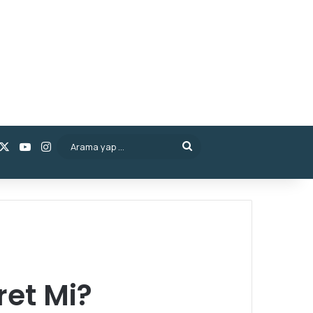
acebook
X
YouTube
Instagram
Arama
yap
...
et Mi?