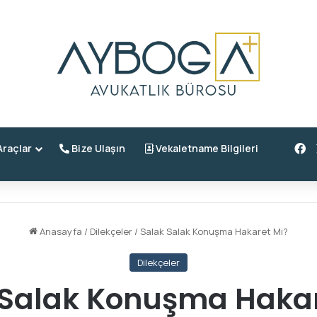
F
raçlar
Bize Ulaşın
Vekaletname Bilgileri
Anasayfa
/
Dilekçeler
/
Salak Salak Konuşma Hakaret Mi?
Dilekçeler
 Salak Konuşma Hakar