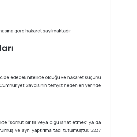
asına göre hakaret sayılmaktadır.
arı
encide edecek nitelikte olduğu ve hakaret suçunu
 Cumhuriyet Savcısının temyiz nedenleri yerinde
kte “somut bir fiil veya olgu isnat etmek” ya da
rülmüş ve aynı yaptırıma tabi tutulmuştur. 5237