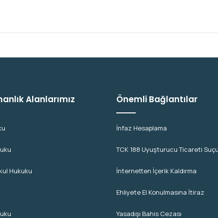
anlık Alanlarımız
Önemli Bağlantılar
ku
İnfaz Hesaplama
kuku
TCK 188 Uyuşturucu Ticareti Suç
kul Hukuku
İnternetten İçerik Kaldırma
Ehliyete El Konulmasına İtiraz
kuku
Yasadışı Bahis Cezası