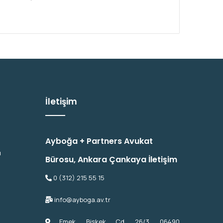
İletişim
Ayboğa + Partners Avukat
u
Bürosu, Ankara Çankaya İletişim
0 (312) 215 55 15
info@ayboga.av.tr
Emek, Bişkek Cd. 26/3, 06490