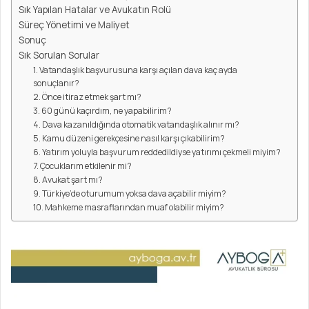
Sık Yapılan Hatalar ve Avukatın Rolü
Süreç Yönetimi ve Maliyet
Sonuç
Sık Sorulan Sorular
1. Vatandaşlık başvurusuna karşı açılan dava kaç ayda
sonuçlanır?
2. Önce itiraz etmek şart mı?
3. 60 günü kaçırdım, ne yapabilirim?
4. Dava kazanıldığında otomatik vatandaşlık alınır mı?
5. Kamu düzeni gerekçesine nasıl karşı çıkabilirim?
6. Yatırım yoluyla başvurum reddedildiyse yatırımı çekmeli miyim?
7. Çocuklarım etkilenir mi?
8. Avukat şart mı?
9. Türkiye’de oturumum yoksa dava açabilir miyim?
10. Mahkeme masraflarından muaf olabilir miyim?