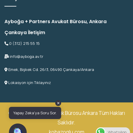
Ayboğa + Partners Avukat Bürosu, Ankara
Çankaya İletişim
0 (312) 215 55 15
info@ayboga.av.tr
Emek, Bişkek Cd. 26/3, 06490 Çankaya/Ankara
Lokasyon için Tıklayınız
✕
© 2026 Ayboğa Avukatlık Bürosu Ankara Tüm Hakları
Yapay Zeka'ya Soru Sor.
Saklıdır.
kobazoglu.com
WhatsApp