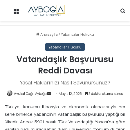
Menü
Ar
Anasayfa
/
Yabancılar Hukuku
Yabancılar Hukuku
Vatandaşlık Başvurusu
Reddi Davası
Yasal Haklarınızı Nasıl Savunursunuz?
Avukat Çağrı Ayboğa
B
Mayıs 12, 2025
3 dakika okuma süresi
i
Türkiye, konumu itibarıyla ve ekonomik olanaklarıyla her
r
sene binlerce yabancının vatandaşlık başvurusu yaptığı bir
e
ülkedir. Ancak 5901 sayılı Türk Vatandaşlığı Yasası’na göre
-
p
yapılan bazı müracaatlar, “kamu güvenliği”, “toplum düzeni”