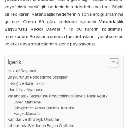
o
veya “eksik evrak” gibi nedenlerle reddedilebilmektedir. Böyle
s
bir red kararı, vatandaşlık hedeflerinin sona erdiği anlamına
t
gelmez. Çünkü 60 gün içerisinde açılacak
Vatandaşlık
a
Başvurusu Reddi Davası ¹
ile bu kararın kaldırılması
g
mümkündür. Bu yazıda sürecin tüm detaylarını, yasal süreleri
ö
ve etkili dava stratejilerini sizlerle paylaşıyoruz.
n
d
e
İçerik
r
Hukuki Dayanak
m
Başvurunun Reddedilme Sebepleri
e
Tebliğ ve Süre Takibi
k
İdari İtiraz Aşaması
Vatandaşlık Başvurusu Reddedilmesi Davası Nasıl Açılır?
Görevli Mahkeme
Dilekçede Yer Alması Gereken Hususlar
Harç ve Masraflar
Kanıtlar ve Stratejik Unsurlar
İçtihatlarla Belirlenen Başarı Ölçütleri