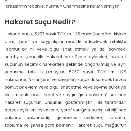
itirazlarının reddiyle, hükmün Onanmasına karar vermiştir.
Hakaret Suçu Nedir?
Hakaret suçu, 5237 sayılı
TCK
m. 125 hükmüne göre; kişinin
onur, şeref ve saygınlığını rencide edebilecek nitelikte
“somut bir fiil veya olgu isnat etmek” ya da “sövmek”
suretiyle işlenebilir. Hakaret ve sövme eylemleri, hakaret
suçunun seçimlik hareketleri şeklinde öngörülmüş ve aynı
yaptırıma tabi tutulmuştur. 5237 sayılı TCK m. 125
hükmünde, “onur şeref ve saygınlığı küçük düşürecek tarzda
somut bir eylem veya olgu isnat etme veya sövme suretiyle
bir kimsenin onur, şeref ve saygınlığına saldırma” şeklinde
hakaret suçunun unsurları gösterilmiştir. Fail tarafından
gerçekleştirilen eylemlerin, şeref varlığına saldırı niteliğinde
bulunup bulunmadığı geleneksel kaidelere, zamana,
topluma ve şahsa göre belirlenir. Hakaret suçu mağdurun