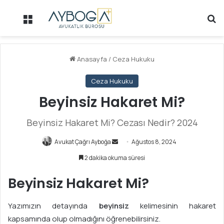
Menü
Ar
Anasayfa
/
Ceza Hukuku
Ceza Hukuku
Beyinsiz Hakaret Mi?
Beyinsiz Hakaret Mi? Cezası Nedir? 2024
Avukat Çağrı Ayboğa
B
Ağustos 8, 2024
i
2 dakika okuma süresi
r
e
Beyinsiz Hakaret Mi?
-
p
Yazımızın detayında
beyinsiz
kelimesinin hakaret
o
kapsamında olup olmadığını öğrenebilirsiniz.