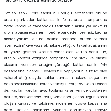
Yargıtay 15. Ceza Dairesinin 2015/21269
Katılan sanık …’nin sahibi bulunduğu eczanenin önüne
aracını park eden katılan sanık …’e ait aracın tamponuna
zarar verdiği ve
facebook üzerinden “Başka yer yokmuş
gibi arabasını eczanenin önüne park eden beyinsiz kadına
sesleniyorum
kusura bakma arabana bilerek vurmak
istemezdim” diye yazarak hakaret ettiği, ortak arkadaşlarının
bu yazıyı görmesi üzerine haber alan katılan sanık …’in,
aracını kontrol ettiğinde tamponda 1cm sıyrık ve plastik
aksamın yerinden çıktığını gördüğü, katılan sanık …’nin
eczanesine giderek “Seviyesizlik yapıyorsun sürtük” diye
hakaret ettiği olayda; katılan sanıkların hakaret suçundan
cezalandırılmalarına karar verilmiştir. Yargıtay Ceza Dairesi
de, yapılan yargılamaya, toplanıp karar yerinde gösterilen
delillere, mahkemenin kovuşturma sonuçlarına uygun olarak
oluşan kanaat ve takdirine, incelenen dosya kapsamına
göre, katılan sanıkların yerinde görülmeyen temyiz