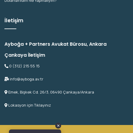
Dolandırıldım Ne Yapmalıyım?
İletişim
Ayboğa + Partners Avukat Bürosu, Ankara
Çankaya İletişim
0 (312) 215 55 15
info@ayboga.av.tr
Emek, Bişkek Cd. 26/3, 06490 Çankaya/Ankara
Lokasyon için Tıklayınız
✕