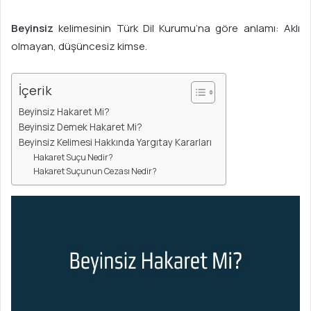
s
t
Beyinsiz
kelimesinin Türk Dil Kurumu’na göre anlamı: Aklı
a
olmayan, düşüncesiz kimse.
g
ö
n
İçerik
d
Beyinsiz Hakaret Mi?
e
Beyinsiz Demek Hakaret Mi?
r
Beyinsiz Kelimesi Hakkında Yargıtay Kararları
m
Hakaret Suçu Nedir?
e
Hakaret Suçunun Cezası Nedir?
k