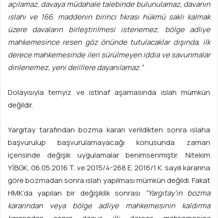
açılamaz, davaya müdahale talebinde bulunulamaz, davanın
ıslahı ve 166. maddenin birinci fıkrası hükmü saklı kalmak
üzere davaların birleştirilmesi istenemez, bölge adliye
mahkemesince resen göz önünde tutulacaklar dışında, ilk
derece mahkemesinde ileri sürülmeyen iddia ve savunmalar
dinlenemez, yeni delillere dayanılamaz.”
Dolayısıyla temyiz ve istinaf aşamasında ıslah mümkün
değildir.
Yargıtay tarafından bozma kararı verildikten sonra ıslaha
başvurulup başvurulamayacağı konusunda zaman
içerisinde değişik uygulamalar benimsenmiştir. Nitekim
YİBGK, 06.05.2016 T. ve 2015/4-268 E. 2016/1 K. sayılı kararına
göre bozmadan sonra ıslah yapılması mümkün değildi. Fakat
HMK’da yapılan bir değişiklik sonrası
“Yargıtay’ın bozma
kararından veya bölge adliye mahkemesinin kaldırma