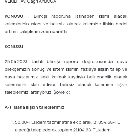
VEKİLİ :
Av. Çağrı AYBOĞA
KONUSU :
Bilirkişi raporuna istinaden kısmi alacak
kalemlerinin ıslahı ve belirsiz alacak kalemine ilişkin bedel
artırımı taleplerimizden ibarettir.
KONUSU :
25.04.2023 tarihli bilirkişi raporu doğrultusunda dava
dilekçemizin sonuç ve istem kısmını fazlaya ilişkin talep ve
dava haklarımız saklı kalmak kaydıyla belirlenebilir alacak
kalemlerini ıslah ediyor, belirsiz alacak kalemine ilişkin
taleplerimizi artırıyoruz. Şöyle ki;
A-) Islaha ilişkin taleplerimiz
50,00-TL kıdem tazminatına ek olarak, 21.054,68-TL
alacağı talep ederek toplam 21.104,68-TL kıdem