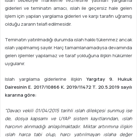
Islah sebebiyle mahkeme veznesine yatırılan yargılama
giderleri ve teminatın amacı, ıslah ile geçersiz hale gelen
işlem için yapılan yargılama giderleri ve karşı tarafın uğramış
olduğu zararın telafi edilmesidir.
Teminatın yatırılmadığı durumda ıslah hakkı tükenmez ancak
ıslah yapılmamış sayılır. Harç tamamlanamadıysa devamında
gelen işlemler yapılamaz ve taraf yokluğuna ilişkin hükümler
uygulanır.
Islah yargılama giderlerine ilişkin
Yargıtay 9. Hukuk
Dairesinin E. 2017/10866 K. 2019/11472 T. 20.5.2019 sayılı
kararına göre:
“Davacı vekili 01/04/2015 tarihli ıslah dilekçesi sunmuş ise
de, dosya kapsamı ve UYAP sistem kayıtlarından, ıslah
harcının alınmadığı anlaşılmaktadır. Miktar artırımına ilişkin
ıslah harca tabi olup, harcı yatırılmayan ıslaha değer