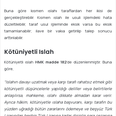
Buna göre kısmen ıslahı taraflardan her ikisi de
gerçekleştirebilir. Kısmen ıslah ile usuli işlemdeki hata
düzeltilebilir, taraf usul işleminde eksik varsa bu eksik
tamamlanabilir; ilave bir vakıa getirilip talep sonucu
arttırılabilir.
Kötüniyetli Islah
Kötüniyetli ıslah
HMK madde 182
’de düzenlenmiştir. Buna
göre,
“Islahın davayı uzatmak veya karşı tarafı rahatsız etmek gibi
kötüniyetli düşüncelerle yapıldığı deliller veya belirtilerle
anlaşılırsa, mahkeme, ıslahı dikkate almadan karar verir.
Ayrıca hâkim, kötüniyetle ıslaha başvuranı, karşı tarafın bu
yüzden uğradığı bütün zararlarını ödemeye ve beşyüz Türk
Lirasından beşbin Türk Lirasına kadar disiplin para cezasına