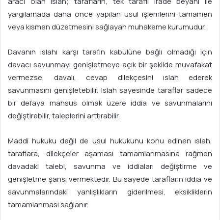
aracı olan ıslah; tarafların, tek taraflı irade beyanı ile
a
yargılamada daha önce yapılan usul işlemlerini tamamen
g
veya kısmen düzetmesini sağlayan muhakeme kurumudur.
ö
n
Davanın ıslahı karşı tarafın kabulüne bağlı olmadığı için
d
davacı savunmayı genişletmeye açık bir şekilde muvafakat
e
vermezse, davalı, cevap dilekçesini ıslah ederek
r
savunmasını genişletebilir. Islah sayesinde taraflar sadece
m
bir defaya mahsus olmak üzere iddia ve savunmalarını
e
değiştirebilir, taleplerini arttırabilir.
k
Maddi hukuku değil de usul hukukunu konu edinen ıslah,
taraflara, dilekçeler aşaması tamamlanmasına rağmen
davadaki talebi, savunma ve iddiaları değiştirme ve
genişletme şansı vermektedir. Bu sayede tarafların iddia ve
savunmalarındaki yanlışlıkların giderilmesi, eksikliklerin
tamamlanması sağlanır.