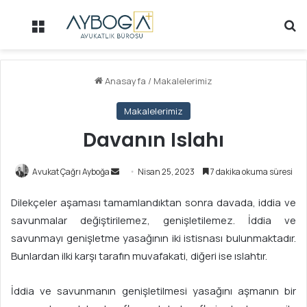
Menü
Ar
Anasayfa
/
Makalelerimiz
Makalelerimiz
Davanın Islahı
Avukat Çağrı Ayboğa
B
Nisan 25, 2023
7 dakika okuma süresi
i
Dilekçeler aşaması tamamlandıktan sonra davada, iddia ve
r
savunmalar değiştirilemez, genişletilemez. İddia ve
e
savunmayı genişletme yasağının iki istisnası bulunmaktadır.
-
p
Bunlardan ilki karşı tarafın muvafakati, diğeri ise ıslahtır.
o
s
İddia ve savunmanın genişletilmesi yasağını aşmanın bir
t