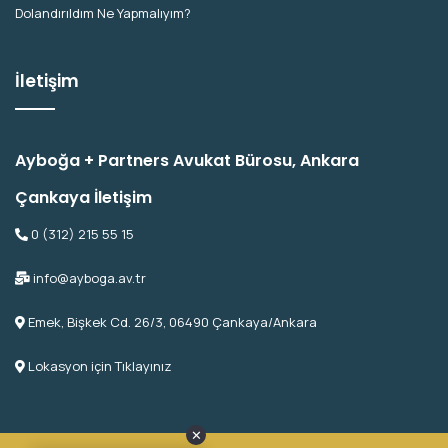
Dolandırıldım Ne Yapmalıyım?
İletişim
Ayboğa + Partners Avukat Bürosu, Ankara
Çankaya İletişim
0 (312) 215 55 15
info@ayboga.av.tr
Emek, Bişkek Cd. 26/3, 06490 Çankaya/Ankara
Lokasyon için Tıklayınız
✕