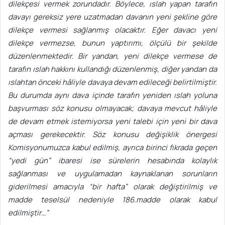
dilekçesi vermek zorundadır. Böylece, ıslah yapan tarafın
davayı gereksiz yere uzatmadan davanın yeni şekline göre
dilekçe vermesi sağlanmış olacaktır. Eğer davacı yeni
dilekçe vermezse, bunun yaptırımı, ölçülü bir şekilde
düzenlenmektedir. Bir yandan, yeni dilekçe vermese de
tarafın ıslah hakkını kullandığı düzenlenmiş, diğer yandan da
ıslahtan önceki hâliyle davaya devam edileceği belirtilmiştir.
Bu durumda aynı dava içinde tarafın yeniden ıslah yoluna
başvurması söz konusu olmayacak; davaya mevcut hâliyle
de devam etmek istemiyorsa yeni talebi için yeni bir dava
açması gerekecektir. Söz konusu değişiklik önergesi
Komisyonumuzca kabul edilmiş, ayrıca birinci fıkrada geçen
“yedi gün” ibaresi ise sürelerin hesabında kolaylık
sağlanması ve uygulamadan kaynaklanan sorunların
giderilmesi amacıyla “bir hafta” olarak değiştirilmiş ve
madde teselsül nedeniyle 186.madde olarak kabul
edilmiştir…”