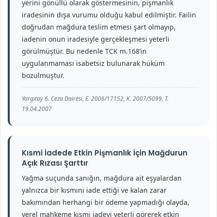
yerini gönüllü olarak göstermesinin, pişmanlık
iradesinin dışa vurumu olduğu kabul edilmiştir. Failin
doğrudan mağdura teslim etmesi şart olmayıp,
iadenin onun iradesiyle gerçekleşmesi yeterli
görülmüştür. Bu nedenle TCK m.168’in
uygulanmaması isabetsiz bulunarak hüküm
bozulmuştur.
Yargıtay 6. Ceza Dairesi, E. 2006/17152, K. 2007/5099, T.
19.04.2007
Kısmi İadede Etkin Pişmanlık İçin Mağdurun
Açık Rızası Şarttır
Yağma suçunda sanığın, mağdura ait eşyalardan
yalnızca bir kısmını iade ettiği ve kalan zarar
bakımından herhangi bir ödeme yapmadığı olayda,
yerel mahkeme kısmi iadeyi yeterli görerek etkin