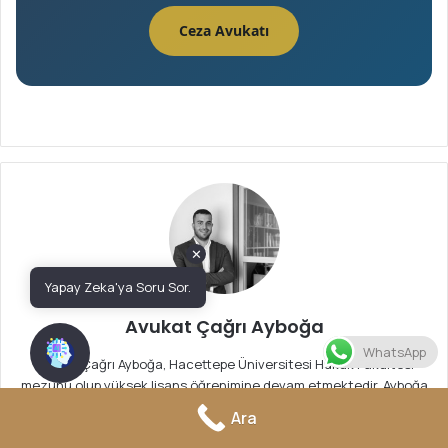
Ceza Avukatı
✕
Yapay Zeka'ya Soru Sor.
Avukat Çağrı Ayboğa
WhatsApp
Avukat Çağrı Ayboğa, Hacettepe Üniversitesi Hukuk Fakültesi
mezunu olup yüksek lisans öğrenimine devam etmektedir. Ayboğa
+ Partners Avukatlık Bürosu’nun kurucu avukatlarındandır. Ankara
Ara
Barosu’na kayıtlı olarak dinamik ve tecrübeli ekibiyle avukatlık