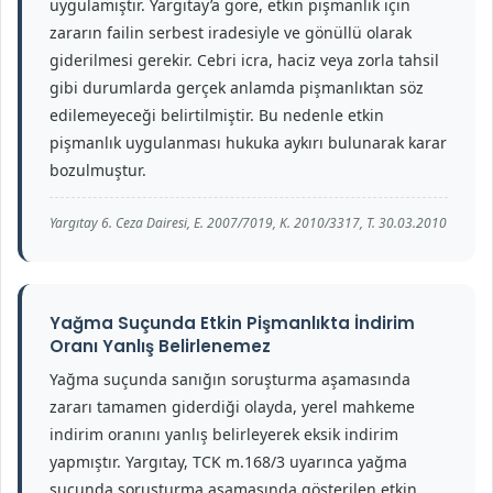
uygulamıştır. Yargıtay’a göre, etkin pişmanlık için
zararın failin serbest iradesiyle ve gönüllü olarak
giderilmesi gerekir. Cebri icra, haciz veya zorla tahsil
gibi durumlarda gerçek anlamda pişmanlıktan söz
edilemeyeceği belirtilmiştir. Bu nedenle etkin
pişmanlık uygulanması hukuka aykırı bulunarak karar
bozulmuştur.
Yargıtay 6. Ceza Dairesi, E. 2007/7019, K. 2010/3317, T. 30.03.2010
Yağma Suçunda Etkin Pişmanlıkta İndirim
Oranı Yanlış Belirlenemez
Yağma suçunda sanığın soruşturma aşamasında
zararı tamamen giderdiği olayda, yerel mahkeme
indirim oranını yanlış belirleyerek eksik indirim
yapmıştır. Yargıtay, TCK m.168/3 uyarınca yağma
suçunda soruşturma aşamasında gösterilen etkin