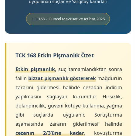
uygulanan suçlar ve Yargıtay kararları
o
s
TCK
168 – Güncel Mevzuat ve İçtihat 2026
t
a
g
ö
n
TCK 168 Etkin Pişmanlık Özet
d
e
Etkin pişmanlık
, suç tamamlandıktan sonra
r
failin
bizzat pişmanlık göstererek
mağdurun
m
zararını gidermesi halinde cezadan indirim
e
k
yapılmasını sağlayan kurumdur. Hırsızlık,
dolandırıcılık, güveni kötüye kullanma, yağma
gibi suçlarda uygulanır. Soruşturma
aşamasında zararın giderilmesi halinde
cezanın 2/3’üne kadar
, kovuşturma