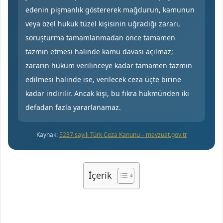
edenin pişmanlık göstererek mağdurun, kamunun
veya özel hukuk tüzel kişisinin uğradığı zararı,
soruşturma tamamlanmadan önce tamamen
tazmin etmesi halinde kamu davası açılmaz;
zararın hüküm verilinceye kadar tamamen tazmin
edilmesi halinde ise, verilecek ceza üçte birine
kadar indirilir. Ancak kişi, bu fıkra hükmünden iki
defadan fazla yararlanamaz.
Kaynak:
5237 sayılı Türk Ceza Kanunu – mevzuat.gov.tr
İçerik