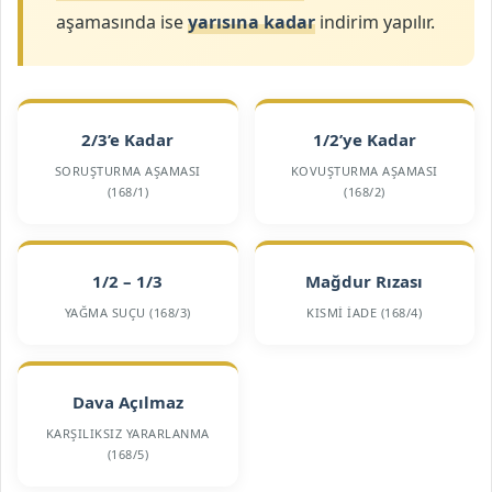
aşamasında ise
yarısına kadar
indirim yapılır.
2/3’e Kadar
1/2’ye Kadar
SORUŞTURMA AŞAMASI
KOVUŞTURMA AŞAMASI
(168/1)
(168/2)
1/2 – 1/3
Mağdur Rızası
YAĞMA SUÇU (168/3)
KISMI İADE (168/4)
Dava Açılmaz
KARŞILIKSIZ YARARLANMA
(168/5)