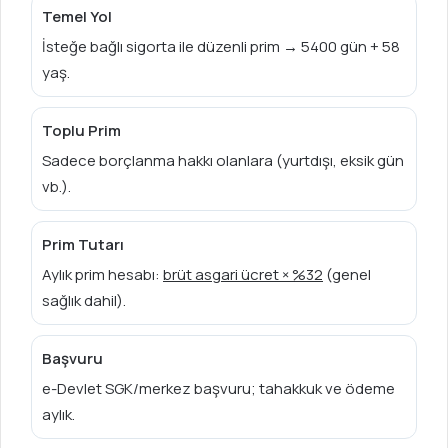
Temel Yol
İsteğe bağlı sigorta ile düzenli prim → 5400 gün + 58
yaş.
Toplu Prim
Sadece borçlanma hakkı olanlara (yurtdışı, eksik gün
vb.).
Prim Tutarı
Aylık prim hesabı:
brüt asgari ücret × %32
(genel
sağlık dahil).
Başvuru
e-Devlet SGK/merkez başvuru; tahakkuk ve ödeme
aylık.