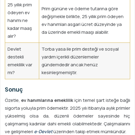
25 yıllık prim
Prim gününe ve ödeme tutarına göre
ödeyen ev
değişmekle birlikte, 25 yıllık prim ödeyen
hanımı ne
ev hanımları asgari ücret düzeyinde ya
kadar maaş
da üzerinde emekli maaşı alabilir.
alır?
Devlet
Torba yasa ile prim desteği ve sosyal
destekli
yardım içerikli düzenlemeler
emeklilik var
gündemdedir ancak henüz
mı?
kesinleşmemiştir.
Sonuç
Özetle,
ev hanımlarına emeklilik
için temel şart isteğe bağlı
sigorta yoluyla prim ödemektir. 2025 yılı itibarıyla aylık primler
yükselmiş olsa da, düzenli ödemeler sayesinde hiç
çalışmamış kadınlar dahi emekli olabilmektedir. Çalışmalarını
ve gelişmeleri
e-Devlet
üzerinden takip etmek mümkündür.