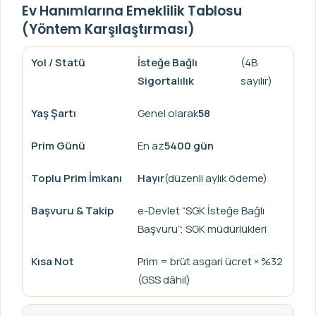
Ev Hanımlarına Emeklilik Tablosu
(Yöntem Karşılaştırması)
İsteğe Bağlı
(4B
Sigortalılık
sayılır)
Genel olarak
58
En az
5400 gün
Hayır
(düzenli aylık ödeme)
e-Devlet “SGK İsteğe Bağlı
Başvuru”; SGK müdürlükleri
Prim = brüt asgari ücret × %32
(GSS dâhil)