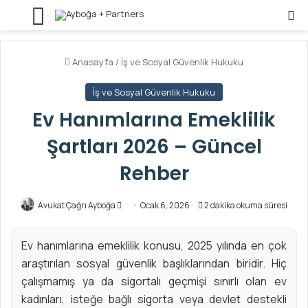
Menü
Ar
Anasayfa
/
İş ve Sosyal Güvenlik Hukuku
İş ve Sosyal Güvenlik Hukuku
Ev Hanımlarına Emeklilik
Şartları 2026 – Güncel
Rehber
Avukat Çağrı Ayboğa
B
Ocak 6, 2026
2 dakika okuma süresi
i
r
Ev hanımlarına emeklilik konusu, 2025 yılında en çok
e
araştırılan sosyal güvenlik başlıklarından biridir. Hiç
-
çalışmamış ya da sigortalı geçmişi sınırlı olan ev
p
kadınları, isteğe bağlı sigorta veya devlet destekli
o