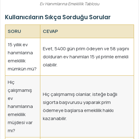
Ev Hanımlarına Emeklilik Tablosu
Kullanıcıların Sıkça Sorduğu Sorular
SORU
CEVAP
15 yıllık ev
Evet, 5400 gün prim ödeyen ve 58 yaşını
hanımlarına
dolduran ev hanımları 15 yıl primle emekli
emeklilik
olabilir.
mümkün mü?
Hiç
çalışmamış
Hiç çalışmamış olanlar, isteğe bağlı
ev
sigorta başvurusu yaparak prim
hanımlarına
ödemeye başlarsa emeklilik hakkı
emeklilik
kazanabilir.
müjdesi var
mı?