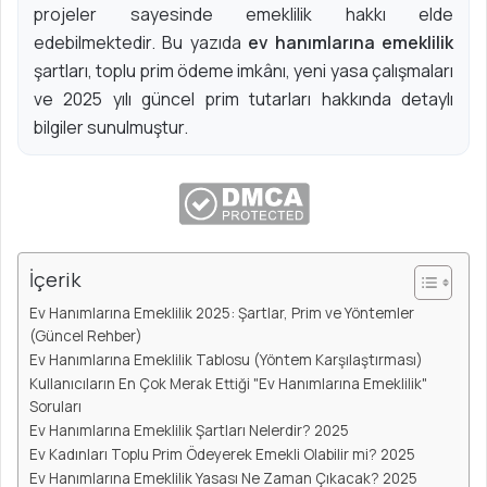
projeler sayesinde emeklilik hakkı elde
s
edebilmektedir. Bu yazıda
ev hanımlarına emeklilik
t
şartları, toplu prim ödeme imkânı, yeni yasa çalışmaları
a
ve 2025 yılı güncel prim tutarları hakkında detaylı
g
bilgiler sunulmuştur.
ö
n
d
e
r
m
İçerik
e
k
Ev Hanımlarına Emeklilik 2025: Şartlar, Prim ve Yöntemler
(Güncel Rehber)
Ev Hanımlarına Emeklilik Tablosu (Yöntem Karşılaştırması)
Kullanıcıların En Çok Merak Ettiği "Ev Hanımlarına Emeklilik"
Soruları
Ev Hanımlarına Emeklilik Şartları Nelerdir? 2025
Ev Kadınları Toplu Prim Ödeyerek Emekli Olabilir mi? 2025
Ev Hanımlarına Emeklilik Yasası Ne Zaman Çıkacak? 2025