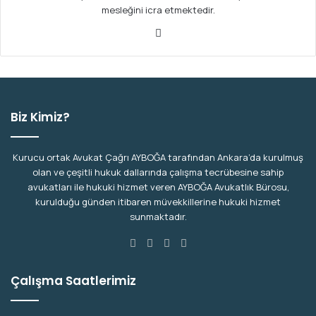
mesleğini icra etmektedir.
We
b
sit
esi
Biz Kimiz?
Kurucu ortak Avukat Çağrı AYBOĞA tarafından Ankara’da kurulmuş
olan ve çeşitli hukuk dallarında çalışma tecrübesine sahip
avukatları ile hukuki hizmet veren AYBOĞA Avukatlık Bürosu,
kurulduğu günden itibaren müvekkillerine hukuki hizmet
sunmaktadır.
Facebook
X
YouTube
Instagram
Çalışma Saatlerimiz