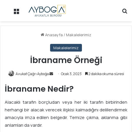
Menü
Ar
Anasayfa
/
Makalelerimiz
Makalelerimiz
İbraname Örneği
Avukat Çağrı Ayboğa
B
Ocak 3, 2023
2 dakika okuma süresi
i
İbraname Nedir?
r
e
Alacaklı tarafın borçludan veya her iki tarafın birbirinden
-
herhangi bir alacak verecek ilişkisi kalmadığını delillendirmek
p
o
amacıyla imza edilen belgedir. Temize çıkma, aklanma gibi
s
anlamları da vardır.
t