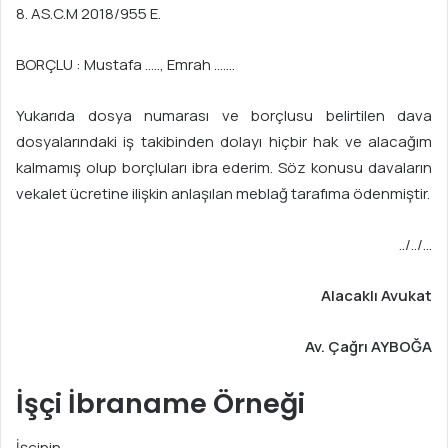
8. AS.C.M 2018/955 E.
BORÇLU : Mustafa ….., Emrah …….
Yukarıda dosya numarası ve borçlusu belirtilen dava
dosyalarındaki iş takibinden dolayı hiçbir hak ve alacağım
kalmamış olup borçluları ibra ederim. Söz konusu davaların
vekalet ücretine ilişkin anlaşılan meblağ tarafıma ödenmiştir.
../../…
Alacaklı Avukat
Av. Çağrı AYBOĞA
İşçi İbraname Örneği
İşçinin