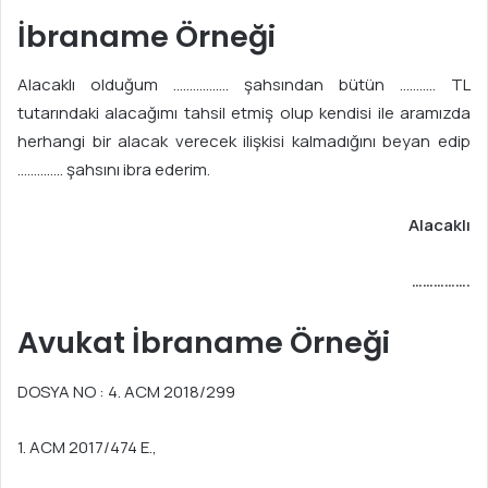
a
İbraname Örneği
g
ö
Alacaklı olduğum …………….. şahsından bütün ……….. TL
n
tutarındaki alacağımı tahsil etmiş olup kendisi ile aramızda
d
herhangi bir alacak verecek ilişkisi kalmadığını beyan edip
e
………….. şahsını ibra ederim.
r
m
Alacaklı
e
k
…………….
Avukat İbraname Örneği
DOSYA NO : 4. ACM 2018/299
1. ACM 2017/474 E.,