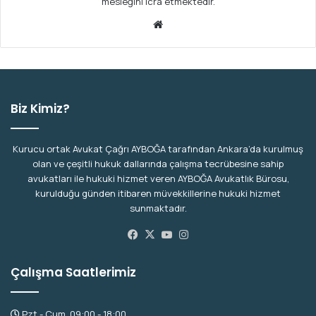
mesleğini icra etmektedir.
We
b
sit
esi
Biz Kimiz?
Kurucu ortak Avukat Çağrı AYBOĞA tarafından Ankara’da kurulmuş
olan ve çeşitli hukuk dallarında çalışma tecrübesine sahip
avukatları ile hukuki hizmet veren AYBOĞA Avukatlık Bürosu,
kurulduğu günden itibaren müvekkillerine hukuki hizmet
sunmaktadır.
Facebook
X
YouTube
Instagram
Çalışma Saatlerimiz
Pzt - Cum, 09:00 - 18:00