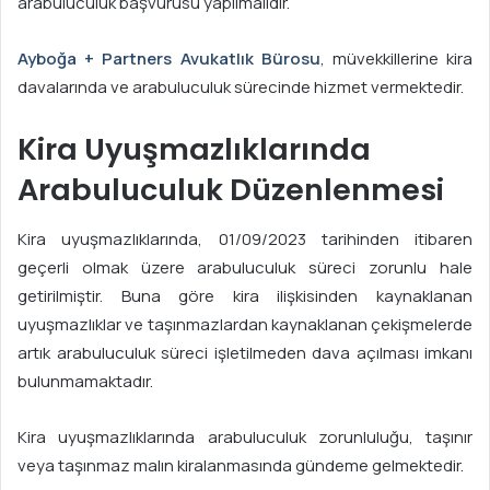
arabuluculuk başvurusu yapılmalıdır.
s
t
Ayboğa + Partners Avukatlık Bürosu
, müvekkillerine kira
a
davalarında ve arabuluculuk sürecinde hizmet vermektedir.
g
ö
Kira Uyuşmazlıklarında
n
d
Arabuluculuk Düzenlenmesi
e
r
Kira uyuşmazlıklarında, 01/09/2023 tarihinden itibaren
m
geçerli olmak üzere arabuluculuk süreci zorunlu hale
e
getirilmiştir. Buna göre kira ilişkisinden kaynaklanan
k
uyuşmazlıklar ve taşınmazlardan kaynaklanan çekişmelerde
artık arabuluculuk süreci işletilmeden dava açılması imkanı
bulunmamaktadır.
Kira uyuşmazlıklarında arabuluculuk zorunluluğu, taşınır
veya taşınmaz malın kiralanmasında gündeme gelmektedir.