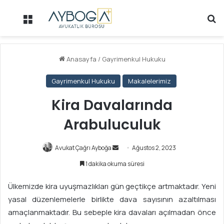
Menü
Ar
Anasayfa
/
Gayrimenkul Hukuku
Gayrimenkul Hukuku
Makalelerimiz
Kira Davalarında
Arabuluculuk
Avukat Çağrı Ayboğa
B
Ağustos 2, 2023
i
1 dakika okuma süresi
r
e
Ülkemizde kira uyuşmazlıkları gün geçtikçe artmaktadır. Yeni
-
yasal düzenlemelerle birlikte dava sayısının azaltılması
p
amaçlanmaktadır. Bu sebeple kira davaları açılmadan önce
o