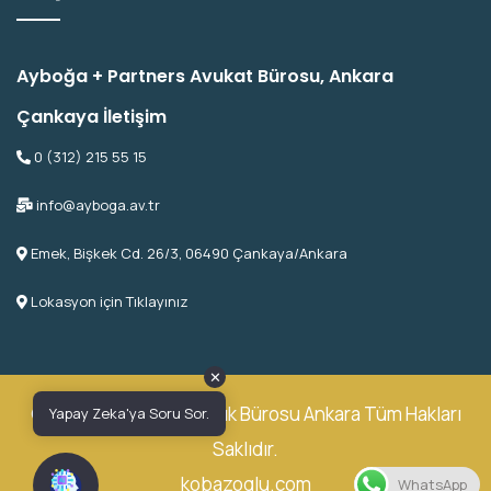
Ayboğa + Partners Avukat Bürosu, Ankara
Çankaya İletişim
0 (312) 215 55 15
info@ayboga.av.tr
Emek, Bişkek Cd. 26/3, 06490 Çankaya/Ankara
Lokasyon için Tıklayınız
✕
© 2026 Ayboğa Avukatlık Bürosu Ankara Tüm Hakları
Yapay Zeka'ya Soru Sor.
Saklıdır.
kobazoglu.com
WhatsApp