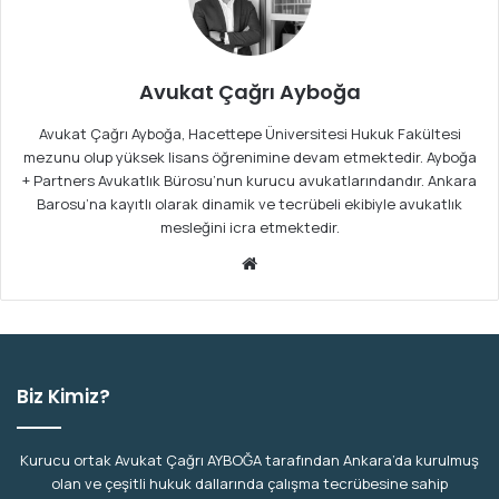
Avukat Çağrı Ayboğa
Avukat Çağrı Ayboğa, Hacettepe Üniversitesi Hukuk Fakültesi
mezunu olup yüksek lisans öğrenimine devam etmektedir. Ayboğa
+ Partners Avukatlık Bürosu’nun kurucu avukatlarındandır. Ankara
Barosu’na kayıtlı olarak dinamik ve tecrübeli ekibiyle avukatlık
mesleğini icra etmektedir.
We
b
sit
esi
Biz Kimiz?
Kurucu ortak Avukat Çağrı AYBOĞA tarafından Ankara’da kurulmuş
olan ve çeşitli hukuk dallarında çalışma tecrübesine sahip