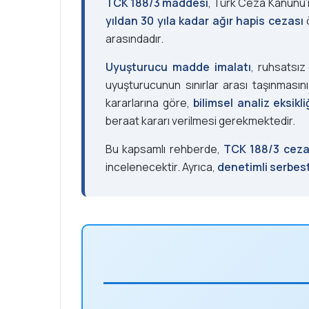
TCK 188/3 maddesi
, Türk Ceza Kanunu
yıldan 30 yıla kadar ağır hapis cezası
ö
arasındadır.
Uyuşturucu madde imalatı
, ruhsatsı
uyuşturucunun sınırlar arası taşınmasını
kararlarına göre,
bilimsel analiz eksik
beraat kararı verilmesi gerekmektedir.
Bu kapsamlı rehberde,
TCK 188/3 cezası
incelenecektir. Ayrıca,
denetimli serbest