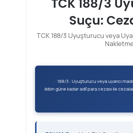
TCK 188/3 Uy
Suçu: Ceza
TCK 188/3 Uyuşturucu veya Uyar
Nakletme
TCK
188/3 : Uyuşturucu veya uyarıcı maddel
ikibin güne kadar adlî para cezası ile cezala