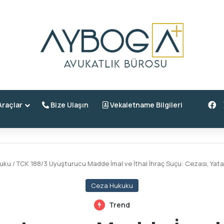
F
raçlar
Bize Ulaşın
Vekaletname Bilgileri
uku
/
TCK 188/3 Uyuşturucu Madde İmal ve İthal İhraç Suçu: Cezası, Yatar
Ceza Hukuku
Trend