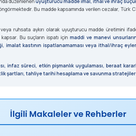
’nda düzenlenen
uyuşturucu madde imal, ithal ve ihraç suç
ö
n
ngörmektedir. Bu madde kapsamında verilen cezalar, Türk Ce
d
e
z veya ruhsata aykırı olarak uyuşturucu madde üretimini if
r
 kapsar. Bu suçların ispatı için
maddi ve manevi unsurların
m
liği, imalat kastının ispatlanamaması veya ithal/ihraç eyl
e
k
, infaz süreci, etkin pişmanlık uygulaması, beraat kararla
lik şartları, tahliye tarihi hesaplama ve savunma stratejiler
İlgili Makaleler ve Rehberler