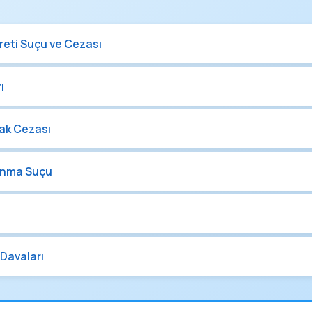
eti Suçu ve Cezası
ı
ak Cezası
anma Suçu
Davaları