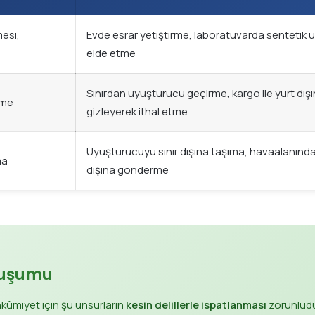
esi,
Evde esrar yetiştirme, laboratuvarda sentetik
elde etme
Sınırdan uyuşturucu geçirme, kargo ile yurt dış
rme
gizleyerek ithal etme
Uyuşturucuyu sınır dışına taşıma, havaalanında
ma
dışına gönderme
luşumu
ûmiyet için şu unsurların
kesin delillerle ispatlanması
zorunludu