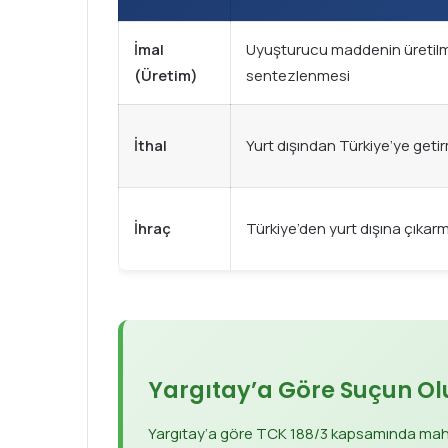
İmal
Uyuşturucu maddenin üretilm
(Üretim)
sentezlenmesi
İthal
Yurt dışından Türkiye’ye geti
İhraç
Türkiye’den yurt dışına çıkar
Yargıtay’a Göre Suçun O
Yargıtay’a göre TCK 188/3 kapsamında mahk