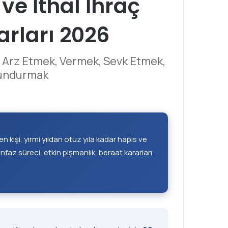
e İthal İhraç
arları 2026
 Arz Etmek, Vermek, Sevk Etmek,
lundurmak
 kişi, yirmi yıldan otuz yıla kadar hapis ve
nfaz süreci, etkin pişmanlık, beraat kararları