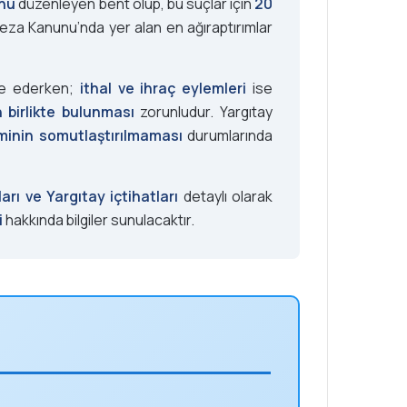
unu
düzenleyen bent olup, bu suçlar için
20
za Kanunu’nda yer alan en ağıraptırımlar
ade ederken;
ithal ve ihraç eylemleri
ise
 birlikte bulunması
zorunludur. Yargıtay
eminin somutlaştırılmaması
durumlarında
rı ve Yargıtay içtihatları
detaylı olarak
i
hakkında bilgiler sunulacaktır.