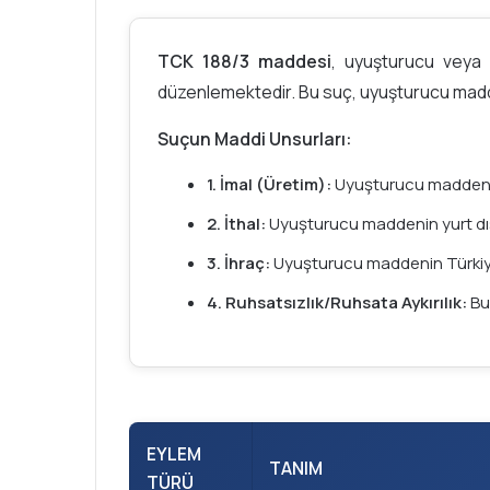
TCK 188/3 maddesi
, uyuşturucu veya 
düzenlemektedir. Bu suç, uyuşturucu madde i
Suçun Maddi Unsurları:
1. İmal (Üretim):
Uyuşturucu maddeni
2. İthal:
Uyuşturucu maddenin yurt dış
3. İhraç:
Uyuşturucu maddenin Türkiye’
4. Ruhsatsızlık/Ruhsata Aykırılık:
Bu 
EYLEM
TANIM
TÜRÜ