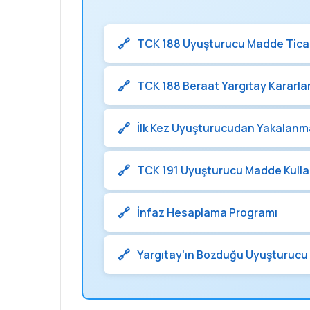
TCK 188 Uyuşturucu Madde Ticar
TCK 188 Beraat Yargıtay Kararlar
İlk Kez Uyuşturucudan Yakalanm
TCK 191 Uyuşturucu Madde Kull
İnfaz Hesaplama Programı
Yargıtay’ın Bozduğu Uyuşturucu 