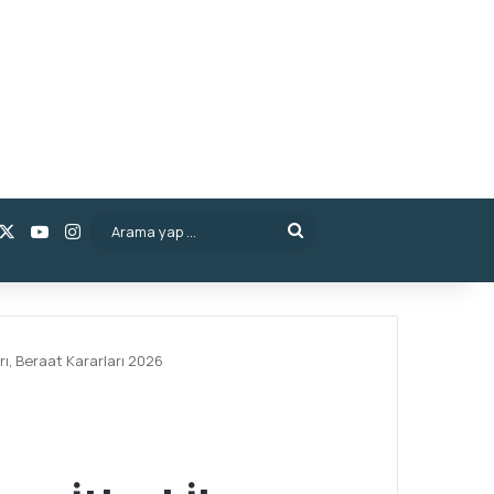
acebook
X
YouTube
Instagram
Arama
yap
...
ı, Beraat Kararları 2026