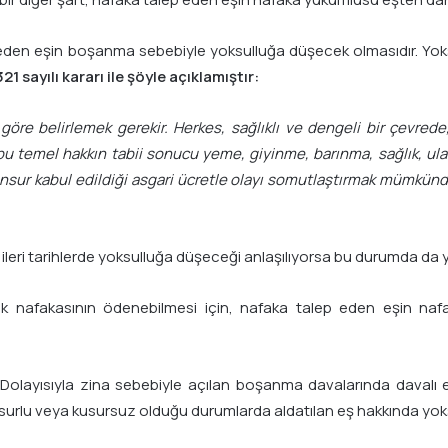
ep eden eşin boşanma sebebiyle yoksulluğa düşecek olmasıdır. Yok
21 sayılı kararı ile şöyle açıklamıştır:
öre belirlemek gerekir. Herkes, sağlıklı ve dengeli bir çevred
 bu temel hakkın tabii sonucu yeme, giyinme, barınma, sağlık, ulaş
nsur kabul edildiği asgari ücretle olayı somutlaştırmak mümkündür.
leri tarihlerde yoksulluğa düşeceği anlaşılıyorsa bu durumda da y
luk nafakasının ödenebilmesi için, nafaka talep eden eşin n
olayısıyla zina sebebiyle açılan boşanma davalarında davalı eş
surlu veya kusursuz olduğu durumlarda aldatılan eş hakkında yok