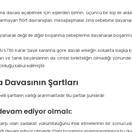
k
vası açabilmek için eşlerden birinin, üçüncü bir kişi ile aldatıl
ki varmayan flört davranışları, mesajlaşmalar zina sebebine dayana
e dayanarak değil de diğer boşanma sebeplerine dayanarak boşan
/4730 Karar Sayılı kararına göre davalı erkeğin sokakta başka bir
ve tanık beyanlarının da cinsel birlikteliğin olmadığı yönünde o
 olduğu kabul edilmiştir.
 Davasının Şartları
i şartların varlığı aranmaktadır. Bu şartlar şunlardır:
i devam ediyor olmalı:
lerine karşı olan sadakat yükümlülüğünü ihlal etmelerinin bir sonu
irliği devam ediyor olmalıdır. Eşler boşanma aşamasındalarsa bu