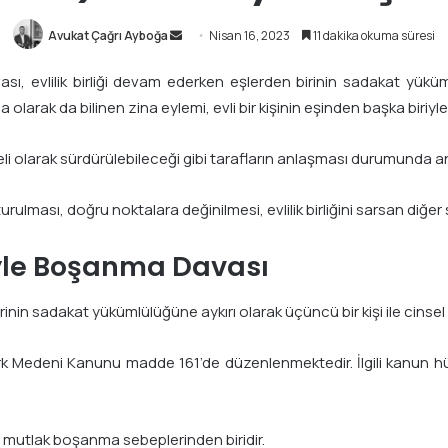
Avukat Çağrı Ayboğa
B
Nisan 16, 2023
11 dakika okuma süresi
i
ı, evlilik birliği devam ederken eşlerden birinin sadakat yüküm
r
arak da bilinen zina eylemi, evli bir kişinin eşinden başka biriyle c
e
-
p
 olarak sürdürülebileceği gibi tarafların anlaşması durumunda anl
o
s
rulması, doğru noktalara değinilmesi, evlilik birliğini sarsan diğer
t
a
yle Boşanma Davası
g
ö
inin sadakat yükümlülüğüne aykırı olarak üçüncü bir kişi ile cinsel i
n
d
 Medeni Kanunu madde 161’de düzenlenmektedir. İlgili kanun hü
e
r
m
 mutlak boşanma sebeplerinden biridir.
e