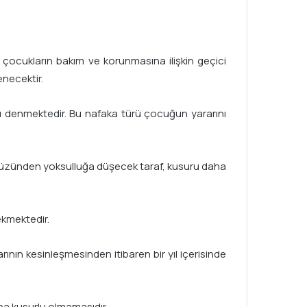
 çocukların bakım ve korunmasına ilişkin geçici
necektir.
ası denmektedir. Bu nafaka türü çocuğun yararını
üzünden yoksulluğa düşecek taraf, kusuru daha
ekmektedir.
ının kesinleşmesinden itibaren bir yıl içerisinde
ha kusurlu olmamasıdır.