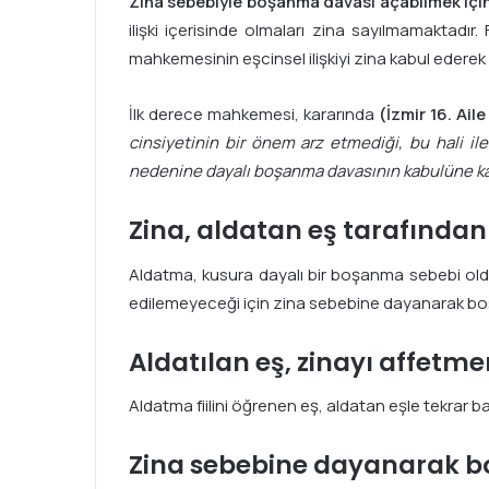
Zina sebebiyle boşanma davası açabilmek için, 
ilişki içerisinde olmaları zina sayılmamaktadır.
mahkemesinin eşcinsel ilişkiyi zina kabul eder
İlk derece mahkemesi, kararında
(İzmir 16. Ail
cinsiyetinin bir önem arz etmediği, bu hali il
nedenine dayalı boşanma davasının kabulüne kar
Zina, aldatan eş tarafından i
Aldatma, kusura dayalı bir boşanma sebebi oldu
edilemeyeceği için zina sebebine dayanarak bo
Aldatılan eş, zinayı affetme
Aldatma fiilini öğrenen eş, aldatan eşle tekrar b
Zina sebebine dayanarak bo