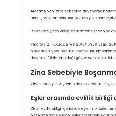
Aldatma yani zina sebebine dayanarak boşanma da
olma şartı aranmaktadır. Dolayısıyla cinsel iliş
Bu davranışların varlığı halinde zina sebebin
Yargıtay 2. Hukuk Dairesi 2016/15989 Esas, 2018
bulunduğu yönünde bir ispat oluşturmadığından 
davalının fiilinin zina değil güven sarsıcı nitelikte
Zina Sebebiyle Boşanma
Zina sebebiyle boşanma davası açabilmek için bell
Eşler arasında evlilik birliğ
Zina, evlilik birliği içerisinde eşlerin birbir
boşanma davalarında, eşler arasındaki evlilik b