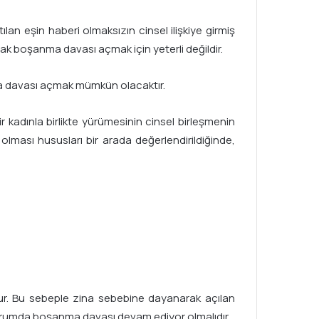
an eşin haberi olmaksızın cinsel ilişkiye girmiş
rak boşanma davası açmak için yeterli değildir.
ma davası açmak mümkün olacaktır.
 kadınla birlikte yürümesinin cinsel birleşmenin
lması hususları bir arada değerlendirildiğinde,
cudur. Bu sebeple zina sebebine dayanarak açılan
 durumda boşanma davası devam ediyor olmalıdır.