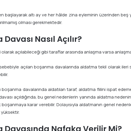
 başlayarak altı ay ve her hâlde zina eyleminin üzerinden beş y
ırılmamış olması gerekmektedir.
Davası Nasıl Açılır?
larak açılabileceği gibi taraflar arasında anlaşma varsa anlaşmalı 
ebebiyle açılan boşanma davalarında aldatma tekil olarak ileri 
ilir.
ğü boşanma davalarında aldatılan taraf, aldatma fiilini ispat ed
vası açıldığında, bu genel nedenlerin yanında aldatma nedenine 
oşanmaya karar verebilir. Dolayısıyla aldatmanın genel nedenler
yüksektir.
 Davasında Nafaka Verilir Mi?