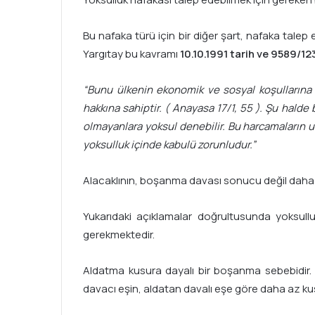
Bu nafaka türü için bir diğer şart, nafaka tal
Yargıtay bu kavramı
10.10.1991 tarih ve 9589/123
“Bunu ülkenin ekonomik ve sosyal koşullarına g
hakkına sahiptir. ( Anayasa 17/1, 55 ). Şu halde
olmayanlara yoksul denebilir. Bu harcamaların u
yoksulluk içinde kabulü zorunludur.”
Alacaklının, boşanma davası sonucu değil daha i
Yukarıdaki açıklamalar doğrultusunda yoksul
gerekmektedir.
Aldatma kusura dayalı bir boşanma sebebidir. D
davacı eşin, aldatan davalı eşe göre daha az ku