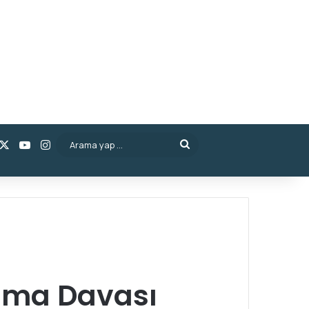
acebook
X
YouTube
Instagram
Arama
yap
...
nma Davası