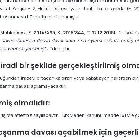
taraflardan birinin karşı cins ile cinsel ilişkide bulunması ge
 Fakat Yargıtay 2. Hukuk Dairesi, yakın tarihli bir kararında (E. 2
ek boşanmaya hükmetmesini onamıştır.
e Mahkemesi, E. 2014/495, K. 2015/844, T. 17.12.2015)
,
“… zina e
e davacı-birleşen dosya davalısının zina eylemi sübuta ermiş o
ar vermek gerekmiştir.”
demiştir.
radi bir şekilde gerçekleştirilmiş olma
ğundan iradeyi ortadan kaldıran veya sakatlayan hallerden biri
şanma davası açılamayacaktır.
miş olmalıdır:
arışırsa affetmiş sayılacaktır. Türk Medeni kanunu madde 161/3’e g
şanma davası açabilmek için geçerli 