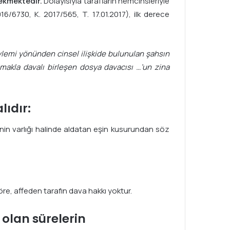
rekmektedir.
Dolayısıyla tarafların hemcinsleriyle
016/6730, K. 2017/565, T. 17.01.2017), ilk derece
ylemi yönünden cinsel ilişkide bulunulan şahsın
lmakla davalı birleşen dosya davacısı …’un zina
lıdır:
nin varlığı halinde aldatan eşin kusurundan söz
öre, affeden tarafın dava hakkı yoktur.
olan sürelerin