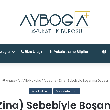
F
raçlar
Bize Ulaşın
Vekaletname Bilgileri
Anasayfa
/
Aile Hukuku
/
Aldatma (Zina) Sebebiyle Boşanma Davası
Aile Hukuku
Makalelerimiz
Zina) Sebebiyle Boşa