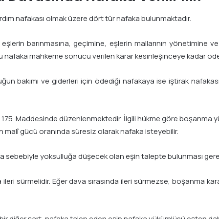
ardım nafakası olmak üzere dört tür nafaka bulunmaktadır.
eşlerin barınmasına, geçimine, eşlerin mallarının yönetimine ve
Bu nafaka mahkeme sonucu verilen karar kesinleşinceye kadar öde
ğun bakımı ve giderleri için ödediği nafakaya ise iştirak nafak
175. Maddesinde düzenlenmektedir. İlgili hükme göre boşanma y
n malî gücü oranında süresiz olarak nafaka isteyebilir.
ma sebebiyle yoksulluğa düşecek olan eşin talepte bulunması ger
ileri sürmelidir. Eğer dava sırasında ileri sürmezse, boşanma karar
 bir diğer şart, nafaka talep eden eşin nafaka yükümlüsü eşten da