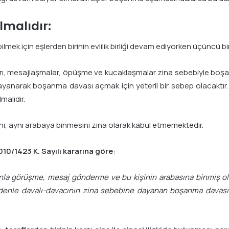
lmalıdır:
 için eşlerden birinin evlilik birliği devam ediyorken üçüncü bir k
ları, mesajlaşmalar, öpüşme ve kucaklaşmalar zina sebebiyle bo
e dayanarak boşanma davası açmak için yeterli bir sebep olacakt
malıdır.
nı, aynı arabaya binmesini zina olarak kabul etmemektedir.
10/1423 K. Sayılı kararına göre:
fonla görüşme, mesaj gönderme ve bu kişinin arabasına binmiş ol
edenle davalı-davacının zina sebebine dayanan boşanma davasını