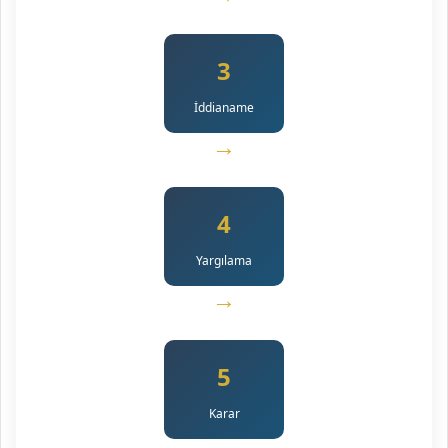
3
İddianame
→
4
Yargılama
→
5
Karar