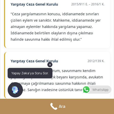
Yargıtay Ceza Genel Kurulu
2015/911 E. – 2016/1 K.
“Ceza yargılamasının konusu, iddianamede sınırları
çizilen eylem ve sanıktır. Mahkeme, iddianamede yer
almayan eylemler hakkında yargılama yapamaz.
İddianamede belirtilen olayların dışına çıkılması
halinde savunma hakkı ihlal edilmiş olur.”
Yargıtay Ceza Genel Kurulu
2012/139 K.
✕
“Sanığın ‘avukat istemiyorum, savunmamı kendim
Yapay Zeka'ya Soru Sor.
yapacağım’ şeklindeki açık beyanı karşısında, avukatın
duruşmaya çağrılmaması savunma hakkının ihlali
WhatsApp
sayılmaz. Sanığın iradesine üstünlük tanımak gerekir.”
Ara
Yargıtay 4. Ceza Dairesi
2020/18756 E. – 2021/12489 K.