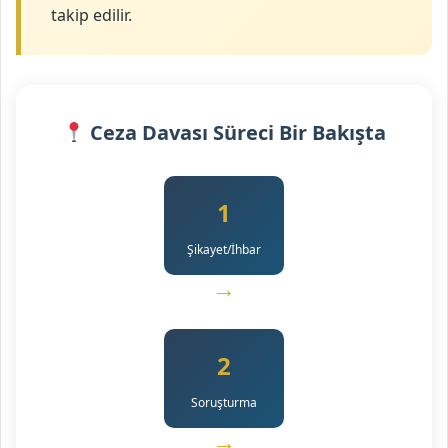
takip edilir.
Ceza Davası Süreci Bir Bakışta
1
Şikayet/İhbar
→
2
Soruşturma
→