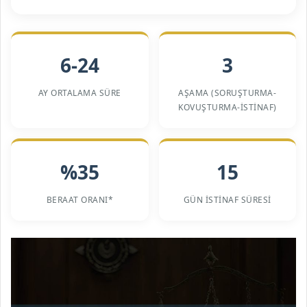
6-24
3
AY ORTALAMA SÜRE
AŞAMA (SORUŞTURMA-
KOVUŞTURMA-İSTINAF)
%35
15
BERAAT ORANI*
GÜN İSTINAF SÜRESI