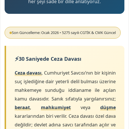
her şeyi sade bir dille anlatıyoruz.
o
s
t
a
Son Güncelleme: Ocak 2026 • 5275 sayılı CGTİK & CMK Güncel
g
ö
n
d
30 Saniyede Ceza Davası
e
r
Ceza davası
, Cumhuriyet Savcısı’nın bir kişinin
m
suç işlediğine dair yeterli delil bulması üzerine
e
mahkemeye sunduğu iddianame ile açılan
k
kamu davasıdır. Sanık sıfatıyla yargılanırsınız;
beraat
,
mahkumiyet
veya
düşme
kararlarından biri verilir. Ceza davası özel dava
değildir; devlet adına savcı tarafından açılır ve