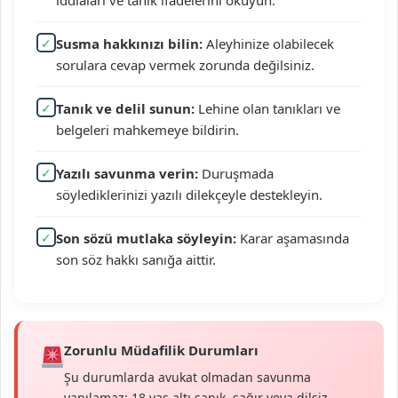
iddiaları ve tanık ifadelerini okuyun.
✓
Susma hakkınızı bilin:
Aleyhinize olabilecek
sorulara cevap vermek zorunda değilsiniz.
✓
Tanık ve delil sunun:
Lehine olan tanıkları ve
belgeleri mahkemeye bildirin.
✓
Yazılı savunma verin:
Duruşmada
söylediklerinizi yazılı dilekçeyle destekleyin.
✓
Son sözü mutlaka söyleyin:
Karar aşamasında
son söz hakkı sanığa aittir.
Zorunlu Müdafilik Durumları
Şu durumlarda avukat olmadan savunma
yapılamaz: 18 yaş altı sanık, sağır veya dilsiz