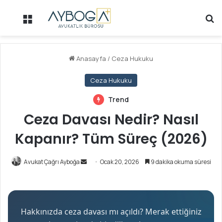
Menü
Ar
Anasayfa
/
Ceza Hukuku
Ceza Hukuku
Trend
Ceza Davası Nedir? Nasıl
Kapanır? Tüm Süreç (2026)
Avukat Çağrı Ayboğa
B
Ocak 20, 2026
9 dakika okuma süresi
i
r
e
-
Hakkınızda ceza davası mı açıldı? Merak ettiğiniz
p