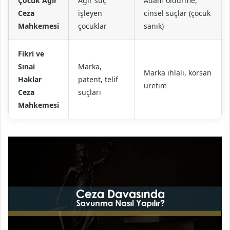
Çocuk Ağır
Ağır suç
Adam öldürme,
Ceza
işleyen
cinsel suçlar (çocuk
Mahkemesi
çocuklar
sanık)
Fikri ve
Sınai
Marka,
Marka ihlali, korsan
Haklar
patent, telif
üretim
Ceza
suçları
Mahkemesi