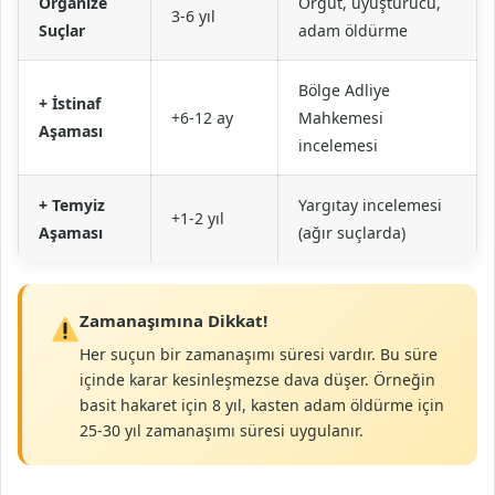
Organize
Örgüt, uyuşturucu,
3-6 yıl
Suçlar
adam öldürme
Bölge Adliye
+ İstinaf
+6-12 ay
Mahkemesi
Aşaması
incelemesi
+ Temyiz
Yargıtay incelemesi
+1-2 yıl
Aşaması
(ağır suçlarda)
Zamanaşımına Dikkat!
Her suçun bir zamanaşımı süresi vardır. Bu süre
içinde karar kesinleşmezse dava düşer. Örneğin
basit hakaret için 8 yıl, kasten adam öldürme için
25-30 yıl zamanaşımı süresi uygulanır.