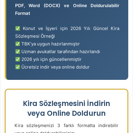
-
PDF, Word (DOCX) ve Online Doldurulabilir
p
Format
o
s
Konut ve İşyeri için 2026 Yılı Güncel Kira
t
Sözleşmesi Örneği
a
TBK’ya
uygun hazırlanmıştır
g
Uzman avukatlar tarafından hazırlandı
ö
2026 yılı için güncellenmiştir
n
Ücretsiz indir veya online doldur
d
e
r
m
e
Kira Sözleşmesini İndirin
k
veya Online Doldurun
Kira sözleşmenizi 3 farklı formatta indirebilir