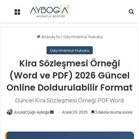
Menü
Ar
Anasayfa
/
Gayrimenkul Hukuku
Gayrimenkul Hukuku
Kira Sözleşmesi Örneği
(Word ve PDF) 2026 Güncel
Online Doldurulabilir Format
Güncel Kira Sözleşmesi Örneği PDF Word
Avukat Çağrı Ayboğa
B
Aralık 20, 2025
3 dakika okuma süresi
i
r
e