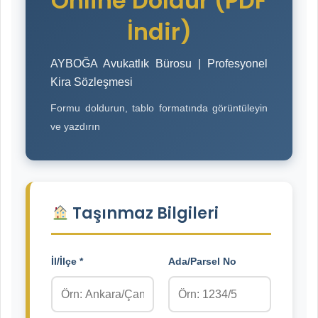
Online Doldur (PDF
İndir)
AYBOĞA Avukatlık Bürosu | Profesyonel
Kira Sözleşmesi
Formu doldurun, tablo formatında görüntüleyin
ve yazdırın
Taşınmaz Bilgileri
İl/İlçe *
Ada/Parsel No