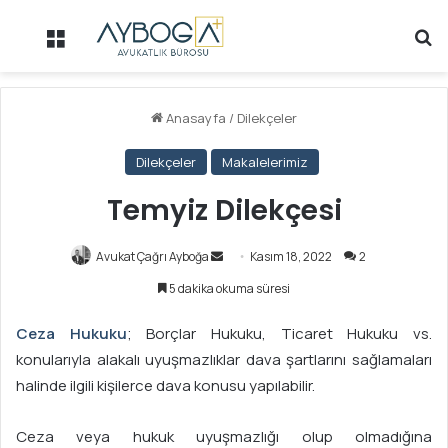
Menü
Ar
Anasayfa
/
Dilekçeler
Dilekçeler
Makalelerimiz
Temyiz Dilekçesi
Avukat Çağrı Ayboğa
B
Kasım 18, 2022
2
i
5 dakika okuma süresi
r
e
Ceza Hukuku
; Borçlar Hukuku, Ticaret Hukuku vs.
-
konularıyla alakalı uyuşmazlıklar dava şartlarını sağlamaları
p
halinde ilgili kişilerce dava konusu yapılabilir.
o
s
Ceza veya hukuk uyuşmazlığı olup olmadığına