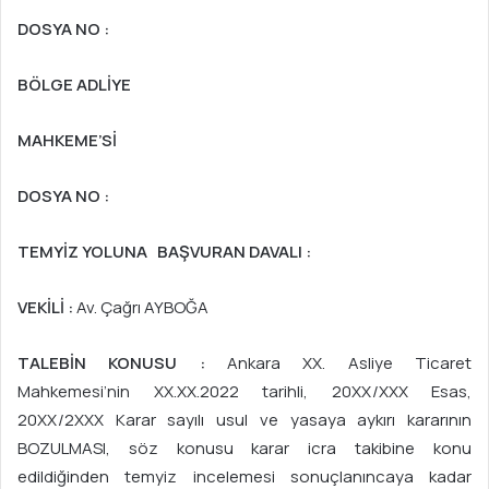
DOSYA NO :
BÖLGE ADLİYE
MAHKEME’Sİ
DOSYA NO :
TEMYİZ YOLUNA BAŞVURAN DAVALI :
VEKİLİ :
Av. Çağrı AYBOĞA
TALEBİN KONUSU :
Ankara XX. Asliye Ticaret
Mahkemesi’nin XX.XX.2022 tarihli, 20XX/XXX Esas,
20XX/2XXX Karar sayılı usul ve yasaya aykırı kararının
BOZULMASI, söz konusu karar icra takibine konu
edildiğinden temyiz incelemesi sonuçlanıncaya kadar