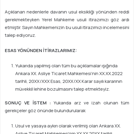
Açıklanan nedenlerle davanın usul eksikliği yönünden reddi
gerekmekteyken Yerel Mahkeme usuli itirazımızı göz ardı
etmiştir. Sayın Mahkemenizin bu usuli itirazımızı incelemesini
talep ediyoruz.
ESAS YÖNÜNDEN İTİRAZLARIMIZ:
Yukarıda yapılmış olan tüm bu açıklamalar ışığında
Ankara XX. Asliye Ticaret Mahkemesi’nin XX.XX.2022
tarihli, 20XX/XXX Esas, 20XX/XX Karar sayılı kararının
müvekkil lehine bozulmasını talep etmekteyiz.
SONUÇ VE İSTEM :
Yukarıda arz ve izah olunan tüm
gerekçeler göz önünde bulundurularak
Usul ve yasaya aykırı olarak verilmiş olan Ankara XX.
Asliye Ticaret Mahkemesi’nin XX.XX.20XX tarihli,