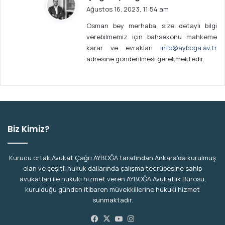
e
Ağustos 16, 2023, 11:54 am
d
Osman bey merhaba, size detaylı bilgi
i
verebilmemiz için bahsekonu mahkeme
k
karar ve evrakları
info@ayboga.av.tr
i
adresine gönderilmesi gerekmektedir.
:
Biz Kimiz?
Kurucu ortak Avukat Çağrı AYBOĞA tarafından Ankara’da kurulmuş
olan ve çeşitli hukuk dallarında çalışma tecrübesine sahip
avukatları ile hukuki hizmet veren AYBOĞA Avukatlık Bürosu,
kurulduğu günden itibaren müvekkillerine hukuki hizmet
sunmaktadır.
Facebook
X
YouTube
Instagram