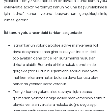
yollarıdır. Temyiz yolu açık olan bir davada istinaf kanun yolu
evleviyetle açıktır ve temyiz kanun yoluna başvurulabilmesi
için istinaf kanun yoluna başvurunun gerçekleştirilmiş
olması gerekir.
İki kanun yolu arasındaki farklar ise şunladır:
İstinaf kanun yolunda bölge adliye mahkemesi ilgili
dava dosyasını esasa girerek olayları inceler, delil
toplayabilir, daha önce ileri sürülmemiş hususları
dikkate alabilir. Bununla birlikte hukuki denetim de
gerçekleştirir. Bütün bu işlemlerin sonucunda yerel
mahkeme kararını hatalı bulursa dava konusu olay
hakkında yeniden karar verebilir
Temyiz kanun yolunda ise davaya ilişkin esasa
girilmeden yalnızca bölge adliye mahkemesinin somut
olayda yer alan vakıalara hukuku doğru uygulayıp
uygulamadığı denetlenir. İstinaf kanun yolunun aksine