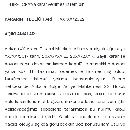
TEHİR-İ İCRA’ya karar verilmesi istemidir.
KARARIN TEBLİĞ TARİHİ :
XX/XX/2022
AÇIKLAMALAR :
Ankara XX. Asliye Ticaret Mahkemesi’nin vermiş olduğu sayılı
XX/XX/2017 tarih, 20XX/XXX E., 20XX/2XX K. Sayılı kararı ile
davacı yanın davasının kısmen kabulü ile müvekkilin davacı
yana xxx TL tazminat ödemesine hükmedilmiş olup,
tarafımızca istinaf yoluna başvurulmuştur. Bunun
neticesinde Ankara Bölge Adliye Mahkemesi XX. Hukuk
Dairesi XX.XX.2018 tarihli, 20XX/XXX Esas, 20XX/XX Karar
nolu kararı ile istinaf başvurumuzun reddine karar vermiştir.
Açıklayacağımız sebeplerle tarafımızca bu hükmü kabul
etmek mümkün değildir. Yapılacak inceleme ile davanın
haksız olduğu açıkça görülecektir. Söz konusu ilam usul ve