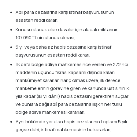
Adli para cezalarına karşı istinaf başvurusunun
esastan reddi kararı,
Konusu alacak olan davalar için alacak miktarının
107.090TL’nin altında olması,
5 yıl veya daha az hapis cezasına karşı istinaf
başvurusunun esastan reddi kararı,
İlk defa bölge adliye mahkemesince verilen ve 272 nci
maddenin üçüncü fıkrası kapsamı dışında kalan
mahkûmiyet kararları hariç olmak üzere, ilk derece
mahkemelerinin görevine giren ve kanunda üst sınırı iki
yıla kadar (iki yıl dâhil) hapis cezasını gerektiren suçlar
ve bunlara bağlı adlî para cezalarına ilişkin her türlü
bölge adliye mahkemesi kararları,
Aynı hükümde yer alan hapis cezalarının toplamı 5 yılı
geçse dahi, istinaf mahkemesinin bu kararları,