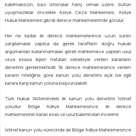
t
bakılmaksızın, bazı istisnalar hariç olmak üzere, bütün
a
uyuşmazlıklar öncelikle Asliye Ceza Mahkemesi, Asliye
g
Hukuk Mahkemesi gibi ilk derece mahkemelerinde görülür.
ö
n
Her ne kadar ilk derece mahkemelerince uzun süren
d
yargılamalar yapılsa da gerek tarafların doğru hukuki
e
argümanları kullanmamaları gerek mahkemece yapılan usul
r
m
veya esasa ilişkin hataları sebebiyle verilen kararların
e
denetimi gerekmektedir. İlk derece mahkemesince verilen
k
kararın niteliğine göre kanun yolu denetimi açık ise ilgili
karara karşı kanun yoluna başvurulabilir.
Türk Hukuk Sistemindeki ilk kanun yolu denetimi İstinaf
yoludur. Bölge Adliye Mahkemesince, ilk derece
mahkemesinin kararı esas ve usul bakımından incelenir.
İstinaf kanun yolu sürecinde de Bölge Adliye Mahkemesince