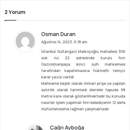
esi
2 Yorum
d
Osman Duran
e
Ağustos 14, 2023, 9:18 am
d
İstanbul Sultangazi Malkoçoğlu mahallesi 306
i
sok no 22 adresinde kurulu fırın
k
Gaziosmanpaşa ikinci sulh mahkemesi
i
tarafından kapatılmasına hükmetti temyiz
:
karar yazısı verildi
Mahkeme başlık olarak mimari proje ye yapılan
aykırılık olarak tanımladı daireler tapuda 98
metre kare olarak gösterilmektedir bu konuda
nasıl bir işlem yapılmalı fırın belediyenin 12 defa
mühürlemesine rağmen çalışmaktadır
d
Çağrı Ayboğa