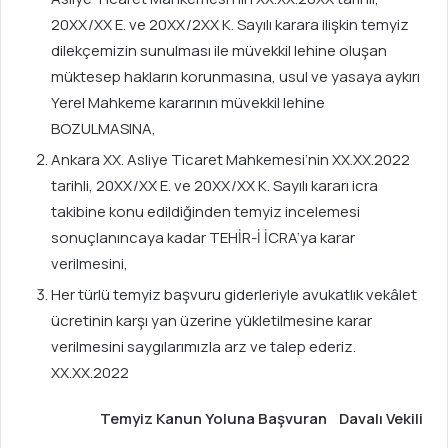
20XX/XX E. ve 20XX/2XX K. Sayılı karara ilişkin temyiz
dilekçemizin sunulması ile müvekkil lehine oluşan
müktesep hakların korunmasına, usul ve yasaya aykırı
Yerel Mahkeme kararının müvekkil lehine
BOZULMASINA,
Ankara XX. Asliye Ticaret Mahkemesi’nin XX.XX.2022
tarihli, 20XX/XX E. ve 20XX/XX K. Sayılı kararı icra
takibine konu edildiğinden temyiz incelemesi
sonuçlanıncaya kadar TEHİR-İ İCRA’ya karar
verilmesini,
Her türlü temyiz başvuru giderleriyle avukatlık vekâlet
ücretinin karşı yan üzerine yükletilmesine karar
verilmesini saygılarımızla arz ve talep ederiz.
XX.XX.2022
Temyiz Kanun Yoluna Başvuran Davalı Vekili