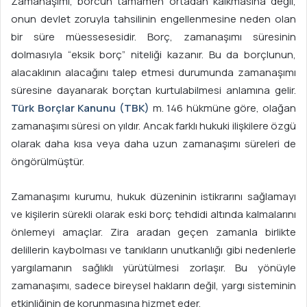
Zamanaşımı, borcun tamamen ortadan kalkmasına değil,
onun devlet zoruyla tahsilinin engellenmesine neden olan
bir süre müessesesidir. Borç, zamanaşımı süresinin
dolmasıyla “eksik borç” niteliği kazanır. Bu da borçlunun,
alacaklının alacağını talep etmesi durumunda zamanaşımı
süresine dayanarak borçtan kurtulabilmesi anlamına gelir.
Türk Borçlar Kanunu (TBK)
m. 146 hükmüne göre, olağan
zamanaşımı süresi on yıldır. Ancak farklı hukuki ilişkilere özgü
olarak daha kısa veya daha uzun zamanaşımı süreleri de
öngörülmüştür.
Zamanaşımı kurumu, hukuk düzeninin istikrarını sağlamayı
ve kişilerin sürekli olarak eski borç tehdidi altında kalmalarını
önlemeyi amaçlar. Zira aradan geçen zamanla birlikte
delillerin kaybolması ve tanıkların unutkanlığı gibi nedenlerle
yargılamanın sağlıklı yürütülmesi zorlaşır. Bu yönüyle
zamanaşımı, sadece bireysel hakların değil, yargı sisteminin
etkinliğinin de korunmasına hizmet eder.