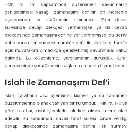
HMK m. 141 kapsamında düzenlenen savunmanın
genişletilmesi yasağı, zamanaşımı def’inin ön inceleme
aşamasında ileri sürülmesini sınırlandırır. Eğer davalı
süresinde cevap dilekçesi vermemişse ya da cevap
dilekçesinde zamanaşımı def’ine yer vermemişse, bu def’iyi
daha sonra ileri sürmesi mümkün değildir; zira karşı tarafın
açık muvafakati olmadıkça genişletilmiş savunmalar kabul
edilmez. Bu düzenleme, yargılamanın dürüstlük kuralı
çerçevesinde yürütülmesini sağlama amacına hizmet eder.
Islah ile Zamanaşımı Def’i
Islah, tarafların usul işlemlerini kısmen ya da tamamen
düzeltmelerine olanak tanıyan bir kurumdur. HMK m. 176’ya
göre taraflar, usul işlemlerini bir kez olmak üzere ıslah
edebilir. Bu kapsamda, davalı taraf süresi içinde verdiği
cevap dilekçesinde zamanaşımı def’ini ileri sürmeyi