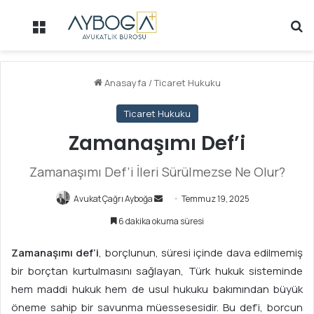
Menü
Ar
Anasayfa
/
Ticaret Hukuku
Ticaret Hukuku
Zamanaşımı Def’i
Zamanaşımı Def’i İleri Sürülmezse Ne Olur?
Avukat Çağrı Ayboğa
B
Temmuz 19, 2025
i
6 dakika okuma süresi
r
e
Zamanaşımı def’i
, borçlunun, süresi içinde dava edilmemiş
-
bir borçtan kurtulmasını sağlayan, Türk hukuk sisteminde
p
hem maddi hukuk hem de usul hukuku bakımından büyük
o
öneme sahip bir savunma müessesesidir. Bu def’i, borcun