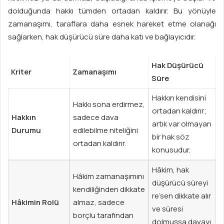
dolduğunda hakkı tümden ortadan kaldırır. Bu yönüyle
zamanaşımı, taraflara daha esnek hareket etme olanağı
sağlarken, hak düşürücü süre daha katı ve bağlayıcıdır.
Hak Düşürücü
Kriter
Zamanaşımı
Süre
Hakkın kendisini
Hakkı sona erdirmez,
ortadan kaldırır;
Hakkın
sadece dava
artık var olmayan
Durumu
edilebilme niteliğini
bir hak söz
ortadan kaldırır.
konusudur.
Hâkim, hak
Hâkim zamanaşımını
düşürücü süreyi
kendiliğinden dikkate
re’sen dikkate alır
Hâkimin Rolü
almaz, sadece
ve süresi
borçlu tarafından
dolmuşsa davayı