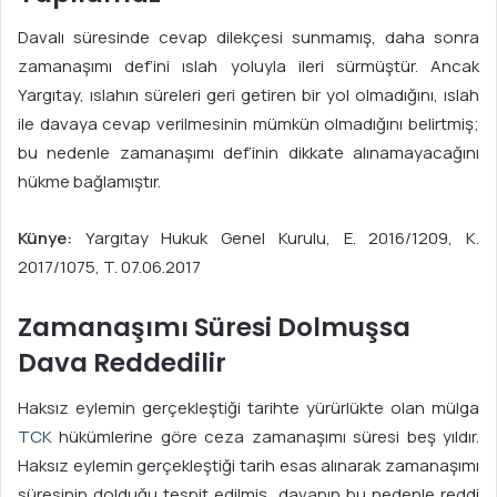
Davalı süresinde cevap dilekçesi sunmamış, daha sonra
zamanaşımı def’ini ıslah yoluyla ileri sürmüştür. Ancak
Yargıtay, ıslahın süreleri geri getiren bir yol olmadığını, ıslah
ile davaya cevap verilmesinin mümkün olmadığını belirtmiş;
bu nedenle zamanaşımı def’inin dikkate alınamayacağını
hükme bağlamıştır.
Künye:
Yargıtay Hukuk Genel Kurulu, E. 2016/1209, K.
2017/1075, T. 07.06.2017
Zamanaşımı Süresi Dolmuşsa
Dava Reddedilir
Haksız eylemin gerçekleştiği tarihte yürürlükte olan mülga
TCK
hükümlerine göre ceza zamanaşımı süresi beş yıldır.
Haksız eylemin gerçekleştiği tarih esas alınarak zamanaşımı
süresinin dolduğu tespit edilmiş, davanın bu nedenle reddi