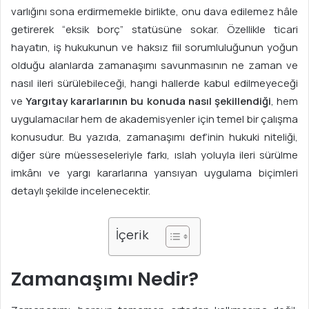
s
varlığını sona erdirmemekle birlikte, onu dava edilemez hâle
t
getirerek “eksik borç” statüsüne sokar. Özellikle ticari
a
hayatın, iş hukukunun ve haksız fiil sorumluluğunun yoğun
g
olduğu alanlarda zamanaşımı savunmasının ne zaman ve
ö
nasıl ileri sürülebileceği, hangi hallerde kabul edilmeyeceği
n
ve
Yargıtay kararlarının bu konuda nasıl şekillendiği
, hem
d
uygulamacılar hem de akademisyenler için temel bir çalışma
e
r
konusudur. Bu yazıda, zamanaşımı def’inin hukuki niteliği,
m
diğer süre müesseseleriyle farkı, ıslah yoluyla ileri sürülme
e
imkânı ve yargı kararlarına yansıyan uygulama biçimleri
k
detaylı şekilde incelenecektir.
İçerik
Zamanaşımı Nedir?