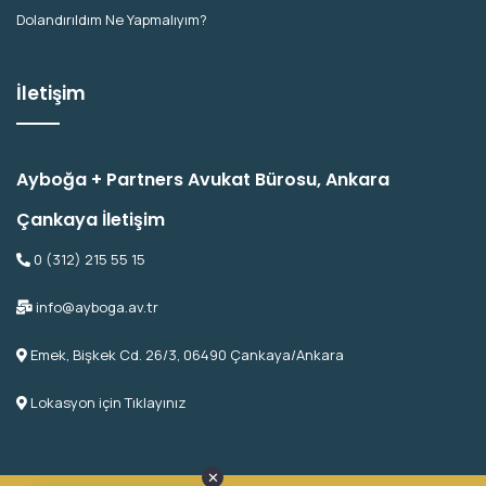
Dolandırıldım Ne Yapmalıyım?
İletişim
Ayboğa + Partners Avukat Bürosu, Ankara
Çankaya İletişim
0 (312) 215 55 15
info@ayboga.av.tr
Emek, Bişkek Cd. 26/3, 06490 Çankaya/Ankara
Lokasyon için Tıklayınız
✕