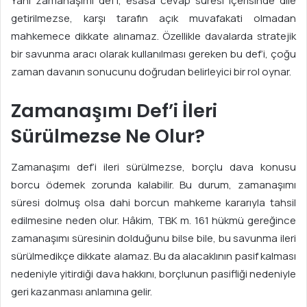
Yani zamanaşımı def’i, esasa cevap süresi içerisinde dile
getirilmezse, karşı tarafın açık muvafakati olmadan
mahkemece dikkate alınamaz. Özellikle davalarda stratejik
bir savunma aracı olarak kullanılması gereken bu def’i, çoğu
zaman davanın sonucunu doğrudan belirleyici bir rol oynar.
Zamanaşımı Def’i İleri
Sürülmezse Ne Olur?
Zamanaşımı def’i ileri sürülmezse, borçlu dava konusu
borcu ödemek zorunda kalabilir. Bu durum, zamanaşımı
süresi dolmuş olsa dahi borcun mahkeme kararıyla tahsil
edilmesine neden olur. Hâkim, TBK m. 161 hükmü gereğince
zamanaşımı süresinin dolduğunu bilse bile, bu savunma ileri
sürülmedikçe dikkate alamaz. Bu da alacaklının pasif kalması
nedeniyle yitirdiği dava hakkını, borçlunun pasifliği nedeniyle
geri kazanması anlamına gelir.