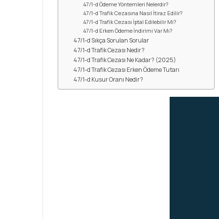
47/1-d Ödeme Yöntemleri Nelerdir?
47/1-d Trafik Cezasına Nasıl İtiraz Edilir?
47/1-d Trafik Cezası İptal Edilebilir Mi?
47/1-d Erken Ödeme İndirimi Var Mı?
47/1-d Sıkça Sorulan Sorular
47/1-d Trafik Cezası Nedir?
47/1-d Trafik Cezası Ne Kadar? (2025)
47/1-d Trafik Cezası Erken Ödeme Tutarı
47/1-d Kusur Oranı Nedir?