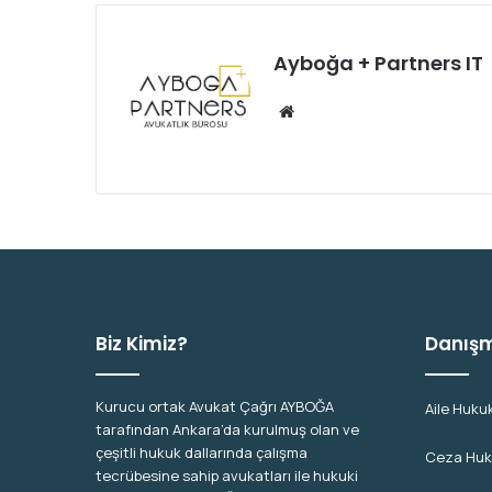
Ayboğa + Partners IT
We
b
sit
esi
Biz Kimiz?
Danışm
Kurucu ortak Avukat Çağrı AYBOĞA
Aile Huku
tarafından Ankara’da kurulmuş olan ve
çeşitli hukuk dallarında çalışma
Ceza Hu
tecrübesine sahip avukatları ile hukuki