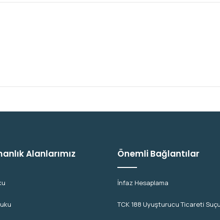
anlık Alanlarımız
Önemli Bağlantılar
ku
İnfaz Hesaplama
kuku
TCK 188 Uyuşturucu Ticareti Suç