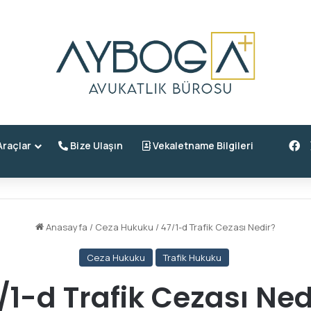
F
raçlar
Bize Ulaşın
Vekaletname Bilgileri
Anasayfa
/
Ceza Hukuku
/
47/1-d Trafik Cezası Nedir?
Ceza Hukuku
Trafik Hukuku
/1-d Trafik Cezası Ned