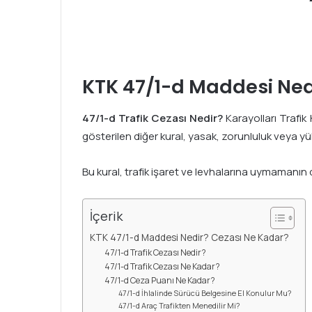
KTK 47/1-d Maddesi Ned
47/1-d Trafik Cezası Nedir?
Karayolları Trafik 
gösterilen diğer kural, yasak, zorunluluk veya 
Bu kural, trafik işaret ve levhalarına uymamanın d
İçerik
KTK 47/1-d Maddesi Nedir? Cezası Ne Kadar?
47/1-d Trafik Cezası Nedir?
47/1-d Trafik Cezası Ne Kadar?
47/1-d Ceza Puanı Ne Kadar?
47/1-d İhlalinde Sürücü Belgesine El Konulur Mu?
47/1-d Araç Trafikten Menedilir Mi?