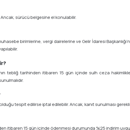
 Ancak, sürücü belgesine el konulabilir.
uhasebe birimlerine, vergi dairelerine ve Gelir İdaresi Başkanlığı’n
pılabilir.
ir?
ın tebliğ tarihinden itibaren 15 gün içinde sulh ceza hakimlikler
sunulmalıdır.
?
uğu tespit edilirse iptal edilebilir. Ancak, kanıt sunulması gereklid
inden itibaren 15 gün içinde ödenmesi durumunda %25 indirim uygul