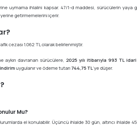
rine uymama ihlalini kapsar. 47/1-d maddesi, sürücülerin yaya geç
rine getirmemelerini içerir.
ar?
afik cezası 1.062 TL olarak belirlenmiştir.
ne aykırı davranan sürücülere,
2025 yılı itibarıyla 993 TL idar
indirim
uygulanır ve ödeme tutarı
744,75 TL
‘ye düşer.
r?
Konulur Mu?
i durumlarda el konulabilir. Üçüncü ihlalde 30 gün, altıncı ihlald