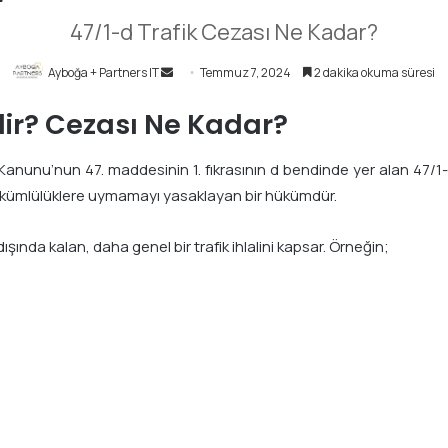
47/1-d Trafik Cezası Ne Kadar?
Ayboğa + Partners IT
B
Temmuz 7, 2024
2 dakika okuma süresi
i
ir? Cezası Ne Kadar?
r
e
Kanunu’nun 47. maddesinin 1. fıkrasının d bendinde yer alan 47/1-d 
-
p
yükümlülüklere uymamayı yasaklayan bir hükümdür.
o
s
ışında kalan, daha genel bir trafik ihlalini kapsar. Örneğin;
t
a
g
ö
n
d
e
r