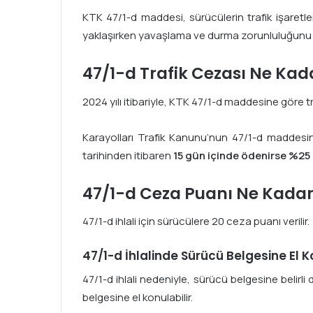
KTK 47/1-d maddesi, sürücülerin trafik işaretle
yaklaşırken yavaşlama ve durma zorunluluğunu ye
47/1-d Trafik Cezası Ne Kad
2024 yılı itibariyle, KTK 47/1-d maddesine göre tr
Karayolları Trafik Kanunu’nun 47/1-d maddesi
tarihinden itibaren
15 gün içinde ödenirse %25 
47/1-d Ceza Puanı Ne Kada
47/1-d ihlali için sürücülere 20 ceza puanı verilir.
47/1-d İhlalinde Sürücü Belgesine El 
47/1-d ihlali nedeniyle, sürücü belgesine belirl
belgesine el konulabilir.