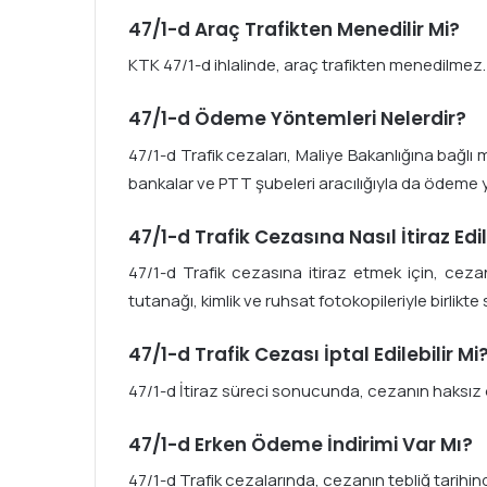
47/1-d Araç Trafikten Menedilir Mi?
KTK 47/1-d ihlalinde, araç trafikten menedilmez.
47/1-d Ödeme Yöntemleri Nelerdir?
47/1-d Trafik cezaları, Maliye Bakanlığına bağlı m
bankalar ve PTT şubeleri aracılığıyla da ödeme ya
47/1-d Trafik Cezasına Nasıl İtiraz Edil
47/1-d Trafik cezasına itiraz etmek için, cezan
tutanağı, kimlik ve ruhsat fotokopileriyle birlikte 
47/1-d Trafik Cezası İptal Edilebilir Mi
47/1-d İtiraz süreci sonucunda, cezanın haksız old
47/1-d Erken Ödeme İndirimi Var Mı?
47/1-d Trafik cezalarında, cezanın tebliğ tarih