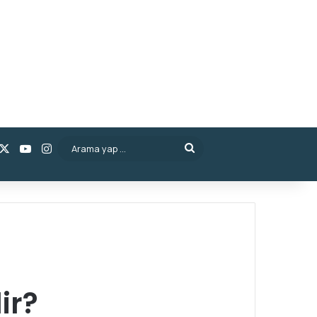
acebook
X
YouTube
Instagram
Arama
yap
...
ir?