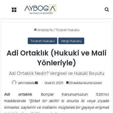
Menü
Ar
Anasayfa
/
Ticaret Hukuku
Ticaret Hukuku
Vergi Hukuku
Adi Ortaklık (Hukuki ve Mali
Yönleriyle)
Adi Ortaklık Nedir? Vergisel ve Hukuki Boyutu
yeni makale
B
Ocak 21, 2025
20 dakika okuma süresi
i
Adi ortaklık
, Borçlar Kanunumuzun 520’nci
r
maddesinde
“Şirket bir akittir ki onunla iki veya ziyade
e
kimseler, saylerini ve mallarını müşterek bir gayeye eri
ş
mek
-