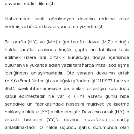
davanın reddini dilemiştir.
Mahkemece sabit görülmeyen davanın reddine karar
verilmiş ve hüküm davacı yanca temyiz edilmiştir.
Bir tarafta (H.Y.) ve (M.Y.) diğer tarafta davalı (M.Z.) olduğu
halde taraflar arasında küçük çapta un fabrikası tesis
edilmek üzere adi ortaklık kurulduğu dosya içerisinde
bulunan ve yukarıda adları yazılı taraflarca imzalı sözleşme
içeriğinden anlaşılmaktadır. Öte yandan davalının ortak
(H.Y.)’a Emet Noterliği aracılığıyla gönderdiği 11.11.1977 tarih ve
3634 sayılı ihtarnamesiyle de anılan ortaklığın kurulduğu
kabul edilmektedir. Ne var ki (H.Y.) 4.1.1978 günlü hibe
senediyle un fabrikasındaki hissesini mülkiyet ve işletme
haklarıyla birlikte (Y.Y.)’a hibe etmiştir. Davalının ortak (H.Y.)’ın
ortaklık hissesini (Y.Y.)’a devrine muvafakatı olmadığı
anlaşılmaktadır. O halde üçüncü şahıs durumunda olan