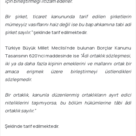
p
için birleştirmeği iltizam ederler.
o
s
Bir şirket, ticaret kanununda tarif edilen şirketlerin
t
mümeyyiz vasıflarını haiz d
e
ğil ise bu bap ahkamına tabi adi
a
şirket sayılır.”
şeklinde tarif edilmektedir.
g
ö
Türkiye Büyük Millet Meclisi’nde bulunan Borçlar Kanunu
n
Tasarısının 620’nci maddesinde ise
“Âdi orta
k
lık sözleşmesi,
d
iki ya da daha fazla kişinin emeklerini ve mallarını ortak bir
e
amaca erişmek üzere birleştirmeyi üstle
n
dikleri
r
sözleşmedir.
m
e
Bir ortaklık, kanunla düzenlenmiş ortaklıkların ayırt edici
k
niteliklerini taş
ı
mıyorsa, bu bölüm hükümlerine tâbi âdi
ortaklık sayılır.”
Şeklinde tarif edilmektedir.