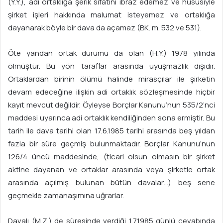
(Y.Y.), adi ortaklığa şerik sıfatını ibraz edemez ve hususiyle
şirket işleri hakkında malumat isteyemez ve ortaklığa
dayanarak böyle bir dava da açamaz (BK. m. 532 ve 531).
Öte yandan ortak durumu da olan (H.Y.) 1978 yılında
ölmüştür. Bu yön taraflar arasında uyuşmazlık dışıdır.
Ortaklardan birinin ölümü halinde mirasçılar ile şirketin
devam edeceğine ilişkin adi ortaklık sözleşmesinde hiçbir
kayıt mevcut değildir. Öyleyse Borçlar Kanunu’nun 535/2’nci
maddesi uyarınca adi ortaklık kendiliğinden sona ermiştir. Bu
tarih ile dava tarihi olan 17.6.1985 tarihi arasında beş yıldan
fazla bir süre geçmiş bulunmaktadır. Borçlar Kanunu’nun
126/4 üncü maddesinde, (ticari olsun olmasın bir şirket
aktine dayanan ve ortaklar arasında veya şirketle ortak
arasında açılmış bulunan bütün davalar…) beş sene
geçmekle zamanaşımına uğrarlar.
Davalı (M.Z.) de süresinde verdiği 1.7.1985 günlü cevabında