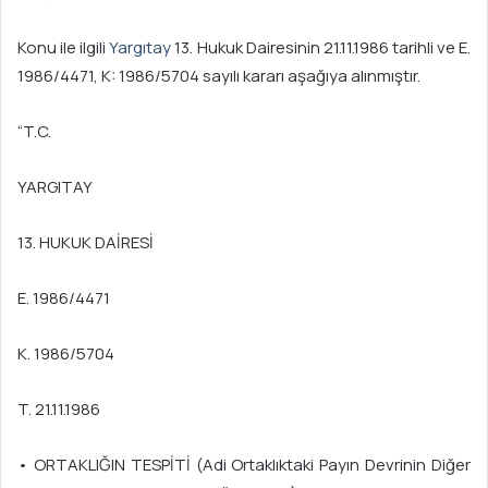
Konu ile ilgili
Yargıtay
13. Hukuk Dairesinin 21.11.1986 tarihli ve E.
1986/4471, K: 1986/5704 sayılı kararı aşağıya alınmıştır.
“T.C.
YARGITAY
13. HUKUK DAİRESİ
E. 1986/4471
K. 1986/5704
T. 21.11.1986
• ORTAKLIĞIN TESPİTİ (Adi Ortaklıktaki Payın Devrinin Diğer