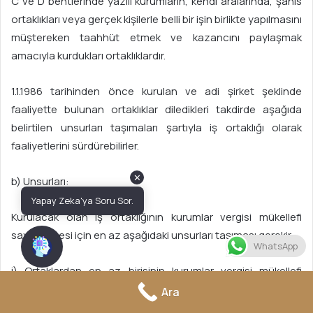
C ve D bentlerinde yazılı kurumların, kendi aralarında, şahıs
ortaklıkları veya gerçek kişilerle belli bir işin birlikte yapılmasını
müştereken taahhüt etmek ve kazancını paylaşmak
amacıyla kurdukları ortaklıklardır.
1.1.1986 tarihinden önce kurulan ve adi şirket şeklinde
faaliyette bulunan ortaklıklar diledikleri takdirde aşağıda
belirtilen unsurları taşımaları şartıyla iş ortaklığı olarak
faaliyetlerini sürdürebilirler.
✕
b) Unsurları:
Yapay Zeka'ya Soru Sor.
Kurulacak olan iş ortaklığının kurumlar vergisi mükellefi
sayılabilmesi için en az aşağıdaki unsurları taşıması gerekir.
WhatsApp
i) Ortaklardan en az birisinin kurumlar vergisi mükellefi
olması,
Ara