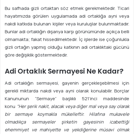
Bu safhada gizli ortaktan söz etmek gerekmektedir. Ticari
hayatımızda görülen uygulamada adi ortaklığa ayni veya
nakdi katkıda bulunan kişiler veya kuruluşlar bulunmaktadır.
Bunlar adi ortaklığın dışarıya karşı görünümünde açıkça belli
olmamakta; fakat hissedilmektedir. İç işlerde ise çoğunlukla
gizli ortağın yapmış olduğu katkının adi ortaklıktaki gücünü
göre değişiklik göstermektedir.
Adi Ortaklık Sermayesi Ne Kadar?
Adi ortaklığın sermayesi, gayenin gerçekleşebilmesi için
gerekli miktarda nakdi veya ayni olarak konulabilir. Borçlar
Kanununun “Sermaye” başlıklı 521’inci maddesinde
konu
“Her şerik nakit, alacak veya diğer mal veya say olarak
bir sermaye koymakla mükelleftir. Hilafına mukavele
olmadıkça sermay
e
ler şirketin gayesinin icabettiği
ehemmiyet ve mahiyette ve yekdiğ
e
rine müsavi olmak