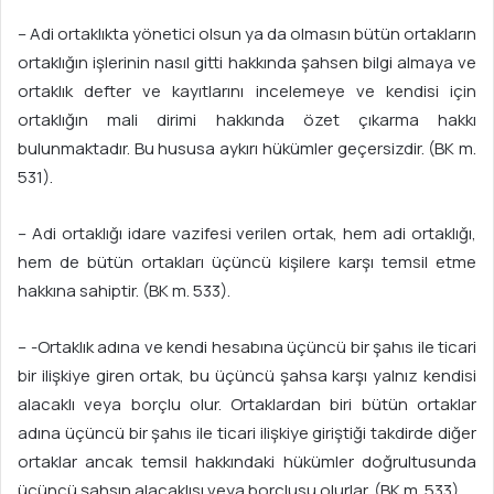
– Adi ortaklıkta yönetici olsun ya da olmasın bütün ortakların
ortaklığın işlerinin nasıl gitti hakkında şahsen bilgi almaya ve
ortaklık defter ve kayıtlarını incelemeye ve kendisi için
ortaklığın mali dirimi hakkında özet çıkarma hakkı
bulunmaktadır. Bu hususa aykırı hükümler geçersizdir. (BK m.
531).
– Adi ortaklığı idare vazifesi verilen ortak, hem adi ortaklığı,
hem de bütün ortakları üçüncü kişilere karşı temsil etme
hakkına sahiptir. (BK m. 533).
– -Ortaklık adına ve kendi hesabına üçüncü bir şahıs ile ticari
bir ilişkiye giren ortak, bu üçüncü şahsa karşı yalnız kendisi
alacaklı veya borçlu olur. Ortaklardan biri bütün ortaklar
adına üçüncü bir şahıs ile ticari ilişkiye giriştiği takdirde diğer
ortaklar ancak temsil hakkındaki hükümler doğrultusunda
üçüncü şahsın alacaklısı veya borçlusu olurlar. (BK m. 533).