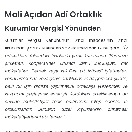
Mali Açıdan Adi Ortaklık
Kurumlar Vergisi Yönünden
Kurumlar Vergisi Kanununun 2’nci maddesinin 7’nci
fıkrasında iş ortaklıklarından söz edilmektedir. Buna göre:
“İş
ortaklıkları: Yukarıdaki fı
k
ralarda yazılı kurumların (Sermaye
şirketleri, Kooperatifler, İktisadi kamu kuruluşları, dar
m
ü
kellefler, Dernek veya vakıflara ait iktisadi işletmeler)
kendi aralarında veya şahıs ortaklıkları ya da gerçek kişilerle,
belli bir işin birlikte yapılmasını ortaklaşa yü
k
lenmek ve
kazancını paylaşmak amacıyla kurdukları ortaklıkla
r
dan bu
şekilde mükellefiyet tesis edilmesini talep edenler iş
ortaklıklarıdır. Bunların tüzel kişili
k
lerinin olmaması
mükellefiyetlerini etkilemez.”
Bu maddede belli bir işin birlikte yapılmasını ortaklaşa