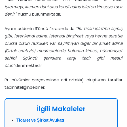
işletmeyi, kısmen dahi olsa kendi adına işleten kims
e
ye tacir
denir.”
hükmü bulunmaktadır.
Aynı maddenin 3’üncü fıkrasında da
“Bir ticari işletme açmış
gibi, ister kendi adına, ister adi bir şirket veya her ne suretle
olursa olsun hukuken var sayılmıyan diğer bir şirket adına
(Ortak sıfatiyle) muamelelerde bulunan kimse, hüsnüniyet
sahibi üçüncü şahıslara karşı tacir gibi mesul
olur.”
denilmektedir.
Bu hükümler çerçevesinde adi ortaklığı oluşturan taraflar
tacir niteliğindedirler.
İlgili Makaleler
Ticaret ve Şirket Avukatı