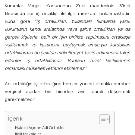
Kurumlar Vergisi Kanununun 2’nci maddesinin 8’inci
fıkrasında ise iş ortaklığı ile ilgili mevzuat bulunmaktadır.
Buna göre
“İş ortaklıkları: Yuk
a
rıdaki fıkralarda yazılı
kurumların kendi aralarında veya şahıs ortaklıkları ya da
ge
r
çek kişilerle, belli bir işin birlikte yapılmasını ortaklaşa
yüklenmek ve kazancını paylaşmak amacıyla kurdukları
ortaklıklardan bu şekilde mükellefiyet tesis edi
l
mesini talep
edenler iş ortaklıklarıdır. Bunların tüzel kişilikl
e
rinin
olmaması mükellefiyetlerini etkilemez.”
Adi ortaklığın iş ortaklığına benzer yönleri olmakla beraber
vergisel açıdan biri birinden ayrı olarak düşünmek
gerekmektedir.
İçerik
Hukuki Açıdan Adi Ortaklık
İlgili Makaleler