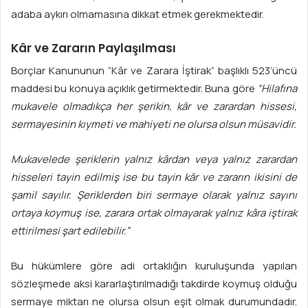
adaba aykırı olmamasına dikkat etmek gerekmektedir.
Kâr ve Zararın Paylaşılması
Borçlar Kanununun “Kâr ve Zarara İştirak” başlıklı 523’üncü
maddesi bu konuya açıklık getirmektedir. Buna göre
“Hilafına
mukavele olmadıkça her şerikin, kâr ve zarardan hissesi,
sermayesinin kıymeti ve mahiyeti ne olursa olsun müsavidir.
Mukavelede şeriklerin yalnız kârdan veya yalnız zarardan
hisseleri tayin edilmiş ise bu tayin kâr ve zararın ikisini de
şamil sayılır. Şeriklerden biri se
r
maye olarak yalnız sayını
ortaya koymuş ise, zarara ortak olmayarak ya
l
nız kâra iştirak
ettirilmesi şart edilebilir.”
Bu hükümlere göre adi ortaklığın kuruluşunda yapılan
sözleşmede aksi kararlaştırılmadığı takdirde koymuş olduğu
sermaye miktarı ne olursa olsun eşit olmak durumundadır.