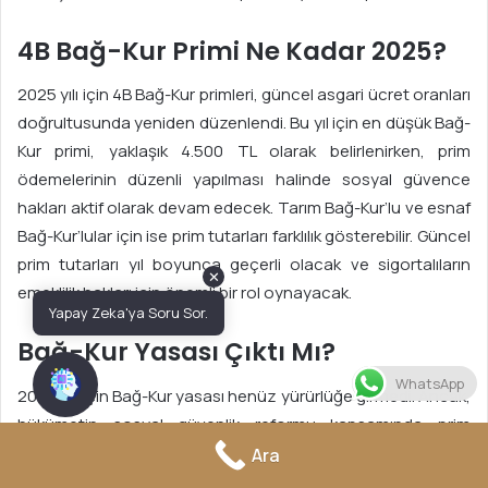
4B Bağ-Kur Primi Ne Kadar 2025?
2025 yılı için 4B Bağ-Kur primleri, güncel asgari ücret oranları
doğrultusunda yeniden düzenlendi. Bu yıl için en düşük Bağ-
Kur primi, yaklaşık 4.500 TL olarak belirlenirken, prim
ödemelerinin düzenli yapılması halinde sosyal güvence
hakları aktif olarak devam edecek. Tarım Bağ-Kur’lu ve esnaf
Bağ-Kur’lular için ise prim tutarları farklılık gösterebilir. Güncel
prim tutarları yıl boyunca geçerli olacak ve sigortalıların
✕
emeklilik hakları için önemli bir rol oynayacak.
Yapay Zeka'ya Soru Sor.
Bağ-Kur Yasası Çıktı Mı?
WhatsApp
2025 yılı için Bağ-Kur yasası henüz yürürlüğe girmedi. Ancak,
hükümetin sosyal güvenlik reformu kapsamında prim
borçları ve sicil affı ile ilgili düzenlemeleri torba yasa içerisine
Ara
alması bekleniyor. Bu yasa kapsamında, borç yapılandırma,