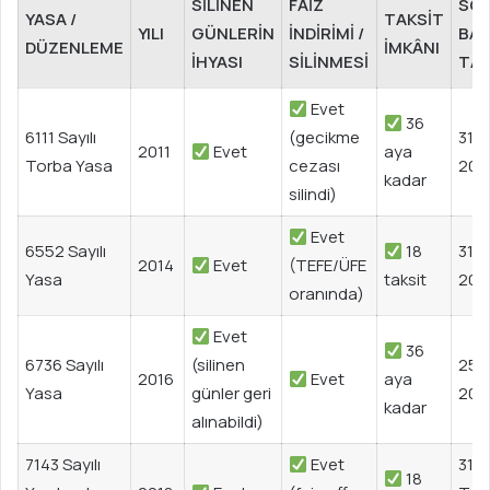
SILINEN
FAIZ
SO
YASA /
TAKSIT
YILI
GÜNLERIN
İNDIRIMI /
BA
DÜZENLEME
İMKÂNI
İHYASI
SILINMESI
TAR
Evet
36
6111 Sayılı
(gecikme
31 M
2011
Evet
aya
Torba Yasa
cezası
201
kadar
silindi)
Evet
6552 Sayılı
18
31 A
2014
Evet
(TEFE/ÜFE
Yasa
taksit
201
oranında)
Evet
36
6736 Sayılı
(silinen
25 
2016
Evet
aya
Yasa
günler geri
201
kadar
alınabildi)
7143 Sayılı
Evet
31
18