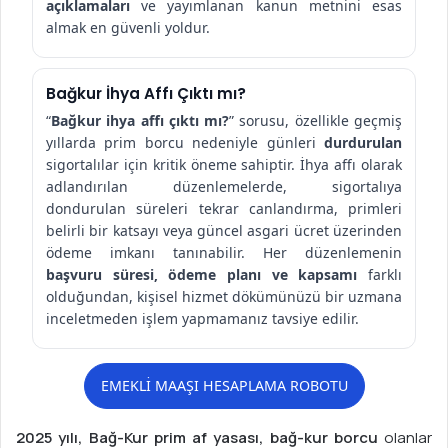
açıklamaları
ve yayımlanan kanun metnini esas
almak en güvenli yoldur.
Bağkur İhya Affı Çıktı mı?
“
Bağkur ihya affı çıktı mı?
” sorusu, özellikle geçmiş
yıllarda prim borcu nedeniyle günleri
durdurulan
sigortalılar için kritik öneme sahiptir. İhya affı olarak
adlandırılan düzenlemelerde, sigortalıya
dondurulan süreleri tekrar canlandırma, primleri
belirli bir katsayı veya güncel asgari ücret üzerinden
ödeme imkanı tanınabilir. Her düzenlemenin
başvuru süresi, ödeme planı ve kapsamı
farklı
olduğundan, kişisel hizmet dökümünüzü bir uzmana
inceletmeden işlem yapmamanız tavsiye edilir.
EMEKLİ MAAŞI HESAPLAMA ROBOTU
2025 yılı, Bağ-Kur prim af yasası, bağ-kur borcu
olanlar