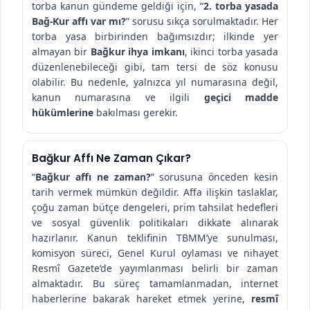
torba kanun gündeme geldiği için, “
2. torba yasada
Bağ-Kur affı var mı?
” sorusu sıkça sorulmaktadır. Her
torba yasa birbirinden bağımsızdır; ilkinde yer
almayan bir
Bağkur ihya imkanı
, ikinci torba yasada
düzenlenebileceği gibi, tam tersi de söz konusu
olabilir. Bu nedenle, yalnızca yıl numarasına değil,
kanun numarasına ve ilgili
geçici madde
hükümlerine
bakılması gerekir.
Bağkur Affı Ne Zaman Çıkar?
“
Bağkur affı ne zaman?
” sorusuna önceden kesin
tarih vermek mümkün değildir. Affa ilişkin taslaklar,
çoğu zaman bütçe dengeleri, prim tahsilat hedefleri
ve sosyal güvenlik politikaları dikkate alınarak
hazırlanır. Kanun teklifinin TBMM’ye sunulması,
komisyon süreci, Genel Kurul oylaması ve nihayet
Resmî Gazete’de yayımlanması belirli bir zaman
almaktadır. Bu süreç tamamlanmadan, internet
haberlerine bakarak hareket etmek yerine,
resmî