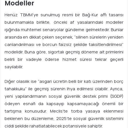
Modeller
Henüz TBMM’ye sunulmuş resmi bir Bağ-Kur affı tasarısı
bulunmamakla birlikte, önceki af yasalarındaki modeller
ışığında muhtemel senaryolar gündeme gelmektedir. Bunlar
arasında en dikkat çeken seçenek, “silinen sürelerin yeniden
canlandırılması ve borcun faizsiz şekilde taksitlendirilmesi”
modelidir. Buna göre, sigortalı geçmiş döneme ait primlerini
belirli bir vadeyle öderse hizmet süresi tekrar geçerli
sayılabilir.
Diğer olasılık ise “asgari ücretin belli bir katı üzerinden borç
tahakkuku” ile geçmiş sürenin ihya edilmesi olabilir. Ayrıca,
yeni yapılandırmanın sosyal güvenlik destek primi (SGDP)
ödeyen esnafı da kapsayıp kapsamayacağı önemli bir
tartışma konusudur. Meclis’te torba yasaya eklenmesi
beklenen bu düzenleme, 2025’te sosyal güvenlik sistemini
ciddi şekilde rahatlatabilecek potansiyele sahiptir.