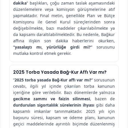
dakika
” başlıkları, çoğu zaman taslak aşamasındaki
düzenlemelere veya komisyon görüşmelerine atıf
yapmaktadır. Final metin, genellikle Plan ve Bütçe
Komisyonu ile Genel Kurul süreçlerinden sonra
değişebilmekte, bazı maddeler çıkarılabilmekte ya
da kapsamı daraltılabilmektedir. Bu nedenle, Bağkur
affına ilişkin son dakika haberlerini okurken,
“yasalaştı mı, yürürlüğe girdi mi?”
sorusunu
mutlaka kontrol etmek gerekir.
2025 Torba Yasada Bağ-Kur Affı Var mı?
“
2025 torba yasada Bağ-Kur affı var mı?
” sorusunun
cevabı, ilgili yıl içinde çıkarılan torba kanunun
içeriğine göre verilebilir. Bazı dönemlerde yalnızca
gecikme zammı ve faizin silinmesi
, bazen de
durdurulan sigortalılık sürelerinin ihyası
gibi daha
kapsamlı imkanlar tanınmaktadır. 2025 yılı için
başvuru süresi, kapsam ve ödeme planı, kanunun
geçici maddelerinde ayrıntılı biçimde düzenlenmiş