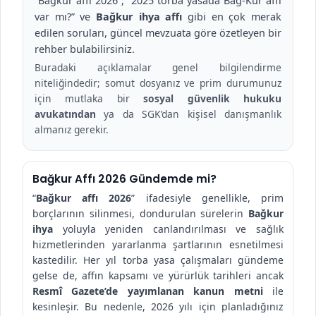
“Bağkur affı 2026”, “2025 torba yasada Bağ-Kur affı
var mı?” ve
Bağkur ihya affı
gibi en çok merak
edilen soruları, güncel mevzuata göre özetleyen bir
rehber bulabilirsiniz.
Buradaki açıklamalar genel bilgilendirme
niteliğindedir; somut dosyanız ve prim durumunuz
için mutlaka bir
sosyal güvenlik hukuku
avukatından
ya da SGK’dan kişisel danışmanlık
almanız gerekir.
Bağkur Affı 2026 Gündemde mi?
“
Bağkur affı 2026
” ifadesiyle genellikle, prim
borçlarının silinmesi, dondurulan sürelerin
Bağkur
ihya
yoluyla yeniden canlandırılması ve sağlık
hizmetlerinden yararlanma şartlarının esnetilmesi
kastedilir. Her yıl torba yasa çalışmaları gündeme
gelse de, affın kapsamı ve yürürlük tarihleri ancak
Resmî Gazete’de yayımlanan kanun metni
ile
kesinleşir. Bu nedenle, 2026 yılı için planladığınız