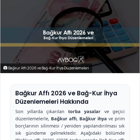
göndermek
Bağkur Affı 2026 ve Bağ-Kur İhya Düzenlemeleri
Bağkur Affı 2026 ve Bağ-Kur İhya
Düzenlemeleri Hakkında
Son yıllarda çıkarılan
torba yasalar
ve geçici
düzenlemelerle,
Bağkur affı
,
Bağkur ihya
ve prim
borçlarının silinmesi / yeniden yapılandırılması sık
sık gündeme gelmektedir. Aşağıdaki bölümde