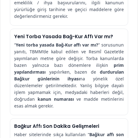
emeklilik / ihya başvurularını, ilgili kanunun
yürürlüğe giriş tarihine ve geçici maddelere göre
değerlendirmeniz gerekir.
Yeni Torba Yasada Bağ-Kur Affı Var mı?
“
Yeni torba yasada Bağ-Kur affı var mı?
” sorusunun
yanıtı, TBMM’de kabul edilen ve Resmî Gazete’de
yayımlanan metne göre değişir. Torba kanunlarda
bazen yalnızca bazı dönemlere ilişkin
prim
yapılandırması
yapılırken, bazen de
durdurulan
Bağkur günlerinin ihyası
na yönelik özel
düzenlemeler getirilmektedir. Yanlış bilgiye dayalı
işlem yapmamak için, medyadaki haberleri değil,
doğrudan
kanun numarası
ve madde metinlerini
esas almak gerekir.
Bağkur Affı Son Dakika Gelişmeleri
Haber sitelerinde sıkça kullanılan “
Bağkur affı son