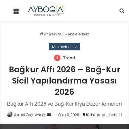
Menü
Ar
Anasayfa
/
Makalelerimiz
Makalelerimiz
Trend
Bağkur Affı 2026 – Bağ-Kur
Sicil Yapılandırma Yasası
2026
Bağkur Affı 2026 ve Bağ-Kur İhya Düzenlemeleri
Bir
Avukat Çağrı Ayboğa
Ocak 6, 2026
10 dakika okuma süresi
e-
posta