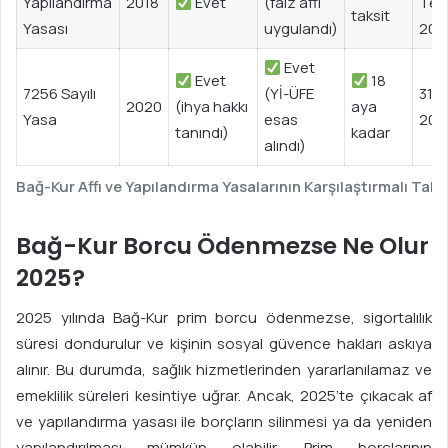
Yapılandırma
2018
Evet
(faiz affı
Te
taksit
Yasası
uygulandı)
201
Evet
Evet
18
7256 Sayılı
(Yİ-ÜFE
31 A
2020
(ihya hakkı
aya
Yasa
esas
202
tanındı)
kadar
alındı)
Bağ-Kur Affı ve Yapılandırma Yasalarının Karşılaştırmalı Tab
Bağ-Kur Borcu Ödenmezse Ne Olur
2025?
2025 yılında Bağ-Kur prim borcu ödenmezse, sigortalılık
süresi dondurulur ve kişinin sosyal güvence hakları askıya
alınır. Bu durumda, sağlık hizmetlerinden yararlanılamaz ve
emeklilik süreleri kesintiye uğrar. Ancak, 2025’te çıkacak af
ve yapılandırma yasası ile borçların silinmesi ya da yeniden
yapılandırılması mümkün olabilir. Prim borçlarının