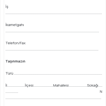
İş Adres
……………………………………………………………………………………………………………………….
İkametgahı
……………………………………………………………………………………………………………………
Telefon/Fax
…………………………………………………………………………………………………………………..
Taşınmazın
Türü …………………………………………………………………………………………………………………
İl…………………….İlçesi……………………….Mahallesi……………………..Sokağı………
……………… Numara
………………………………………………………………………………………………………………………