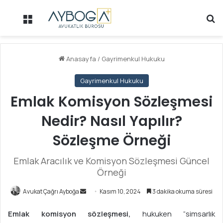
Menü
Ar
Anasayfa
/
Gayrimenkul Hukuku
Gayrimenkul Hukuku
Emlak Komisyon Sözleşmesi
Nedir? Nasıl Yapılır?
Sözleşme Örneği
Emlak Aracılık ve Komisyon Sözleşmesi Güncel
Örneği
Avukat Çağrı Ayboğa
B
Kasım 10, 2024
3 dakika okuma süresi
i
Emlak komisyon sözleşmesi,
hukuken “simsarlık
r