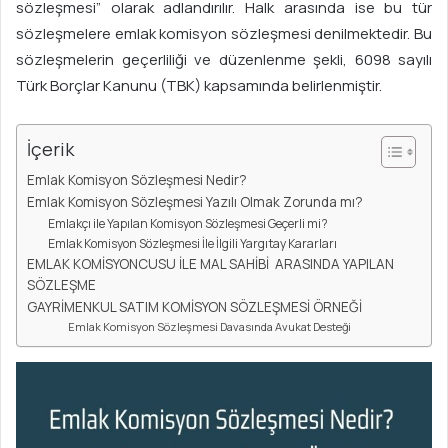
sözleşmesi” olarak adlandırılır. Halk arasında ise bu tür
e
sözleşmelere emlak komisyon sözleşmesi denilmektedir. Bu
-
p
sözleşmelerin geçerliliği ve düzenlenme şekli, 6098 sayılı
o
Türk Borçlar Kanunu (TBK) kapsamında belirlenmiştir.
s
t
İçerik
a
g
Emlak Komisyon Sözleşmesi Nedir?
ö
Emlak Komisyon Sözleşmesi Yazılı Olmak Zorunda mı?
Emlakçı ile Yapılan Komisyon Sözleşmesi Geçerli mi?
n
Emlak Komisyon Sözleşmesi İle İlgili Yargıtay Kararları
d
EMLAK KOMİSYONCUSU İLE MAL SAHİBİ ARASINDA YAPILAN
e
SÖZLEŞME
r
GAYRİMENKUL SATIM KOMİSYON SÖZLEŞMESİ ÖRNEĞİ
m
Emlak Komisyon Sözleşmesi Davasında Avukat Desteği
e
k