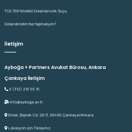
TCK 158 Nitelikli Dolandırıcılık Suçu
Dolandırıldım Ne Yapmalıyım?
İletişim
Ayboğa + Partners Avukat Bürosu, Ankara
Çankaya İletişim
0 (312) 215 55 15
info@ayboga.av.tr
Emek, Bişkek Cd. 26/3, 06490 Çankaya/Ankara
Lokasyon için Tıklayınız