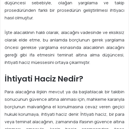
t
düşüncesi sebebiyle, olağan yargılama ve takip
a
prosedüründen farklı bir prosedürün geliştirilmesi ihtiyacı
g
hasıl olmuştur.
ö
n
İşte alacaklının haklı olarak, alacağını vadesinde ve eksiksiz
d
olarak elde etme, bu anlamda borçlunun gerek yargılama
e
öncesi gerekse yargılama esnasında alacaklının alacağını
r
gereği gibi ifa etmesini teminat altına alma düşüncesi,
m
ihtiyati haciz müessesini ortaya çıkarmıştır.
e
k
İhtiyati Haciz Nedir?
Para alacağına ilişkin mevcut ya da başlatılacak bir takibin
sonucunun güvence altına alınması için, mahkeme kararıyla
borçlunun malvarlığına el konulmasına cevaz veren geçici
hukuki korumaya, ihtiyati haciz denir. İhtiyatı haciz, bir para
veya teminat alacağının, zamanında ifasının güvence altına