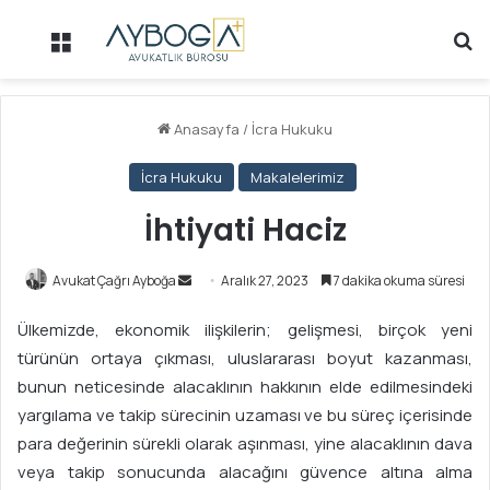
Menü
Ar
Anasayfa
/
İcra Hukuku
İcra Hukuku
Makalelerimiz
İhtiyati Haciz
Avukat Çağrı Ayboğa
B
Aralık 27, 2023
7 dakika okuma süresi
i
Ülkemizde, ekonomik ilişkilerin; gelişmesi, birçok yeni
r
türünün ortaya çıkması, uluslararası boyut kazanması,
e
bunun neticesinde alacaklının hakkının elde edilmesindeki
-
p
yargılama ve takip sürecinin uzaması ve bu süreç içerisinde
o
para değerinin sürekli olarak aşınması, yine alacaklının dava
s
veya takip sonucunda alacağını güvence altına alma