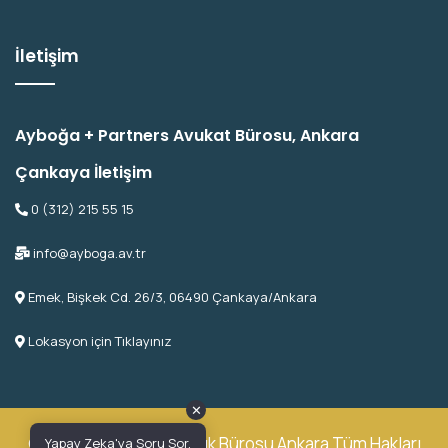
İletişim
Ayboğa + Partners Avukat Bürosu, Ankara
Çankaya İletişim
0 (312) 215 55 15
info@ayboga.av.tr
Emek, Bişkek Cd. 26/3, 06490 Çankaya/Ankara
Lokasyon için Tıklayınız
✕
© 2026 Ayboğa Avukatlık Bürosu Ankara Tüm Hakları
Yapay Zeka'ya Soru Sor.