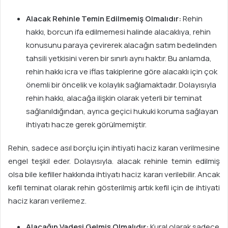
Alacak Rehinle Temin Edilmemiş Olmalıdır:
Rehin
hakkı, borcun ifa edilmemesi halinde alacaklıya, rehin
konusu­nu paraya çevirerek alacağın satım bedelinden
tahsili yetkisini veren bir sınırlı aynı haktır. Bu anlamda,
rehin hakkı icra ve iflas takiplerine göre alacaklı için çok
önemli bir öncelik ve kolaylık sağlamaktadır. Dolayısıyla
rehin hakkı, alacağa ilişkin olarak yeterli bir teminat
sağlanıldığından, ayrıca geçici hukuki koruma sağlayan
ihtiyatı hacze gerek görülmemiştir.
Rehin, sadece asıl borçlu için ihtiyati haciz karan verilmesine
engel teşkil eder. Dolayısıyla. alacak rehinle temin edilmiş
olsa bile kefiller hak­kında ihtiyatı haciz kararı verilebilir. Ancak
kefil teminat olarak rehin gösterilmiş artık kefil için de ihtiyati
haciz kararı verilemez.
Alacağın Vadesi Gelmiş Olmalıdır:
Kural olarak sadece