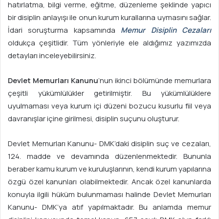
p
hatırlatma, bilgi verme, eğitme, düzenleme şeklinde yapıcı
o
bir disiplin anlayışı ile onun kurum kurallarına uymasını sağlar.
s
İdari soruşturma kapsamında
Memur Disiplin Cezaları
t
oldukça çeşitlidir. Tüm yönleriyle ele aldığımız yazımızda
a
detayları inceleyebilirsiniz.
g
ö
Devlet Memurları Kanunu
’nun ikinci bölümünde memurlara
n
çeşitli yükümlülükler getirilmiştir. Bu yükümlülüklere
d
uyulmaması veya kurum içi düzeni bozucu kusurlu fiil veya
e
davranışlar içine girilmesi, disiplin suçunu oluşturur.
r
m
e
Devlet Memurları Kanunu- DMK’daki disiplin suç ve cezaları,
k
124. madde ve devamında düzenlenmektedir. Bununla
beraber kamu kurum ve kuruluşlarının, kendi kurum yapılarına
özgü özel kanunları olabilmektedir. Ancak özel kanunlarda
konuyla ilgili hüküm bulunmaması halinde Devlet Memurları
Kanunu- DMK’ya atıf yapılmaktadır. Bu anlamda memur