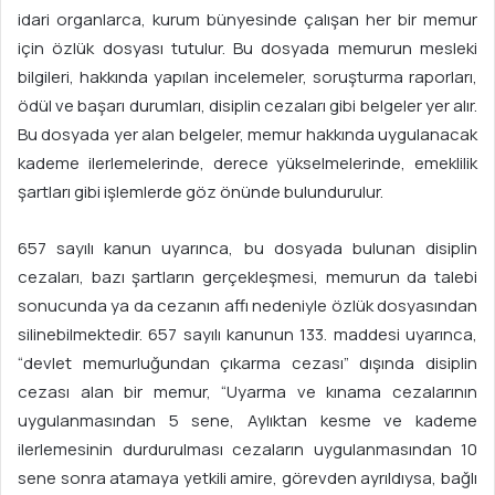
idari organlarca, kurum bünyesinde çalışan her bir memur
için özlük dosyası tutulur. Bu dosyada memurun mesleki
bilgileri, hakkında yapılan incelemeler, soruşturma raporları,
ödül ve başarı durumları, disiplin cezaları gibi belgeler yer alır.
Bu dosyada yer alan belgeler, memur hakkında uygulanacak
kademe ilerlemelerinde, derece yükselmelerinde, emeklilik
şartları gibi işlemlerde göz önünde bulundurulur.
657 sayılı kanun uyarınca, bu dosyada bulunan disiplin
cezaları, bazı şartların gerçekleşmesi, memurun da talebi
sonucunda ya da cezanın affı nedeniyle özlük dosyasından
silinebilmektedir. 657 sayılı kanunun 133. maddesi uyarınca,
“devlet memurluğundan çıkarma cezası” dışında disiplin
cezası alan bir memur, “Uyarma ve kınama cezalarının
uygulanmasından 5 sene, Aylıktan kesme ve kademe
ilerlemesinin durdurulması cezaların uygulanmasından 10
sene sonra atamaya yetkili amire, görevden ayrıldıysa, bağlı