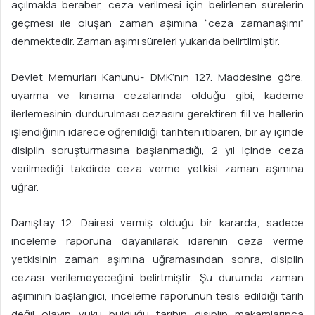
açılmakla beraber, ceza verilmesi için belirlenen sürelerin
geçmesi ile oluşan zaman aşımına “ceza zamanaşımı”
denmektedir. Zaman aşımı süreleri yukarıda belirtilmiştir.
Devlet Memurları Kanunu- DMK’nın 127. Maddesine göre,
uyarma ve kınama cezalarında olduğu gibi, kademe
ilerlemesinin durdurulması cezasını gerektiren fiil ve hallerin
işlendiğinin idarece öğrenildiği tarihten itibaren, bir ay içinde
disiplin soruşturmasına başlanmadığı, 2 yıl içinde ceza
verilmediği takdirde ceza verme yetkisi zaman aşımına
uğrar.
Danıştay 12. Dairesi vermiş olduğu bir kararda; sadece
inceleme raporuna dayanılarak idarenin ceza verme
yetkisinin zaman aşımına uğramasından sonra, disiplin
cezası verilemeyeceğini belirtmiştir. Şu durumda zaman
aşımının başlangıcı, inceleme raporunun tesis edildiği tarih
değil olayın vuku bulduğu tarihin disiplin makamlarınca