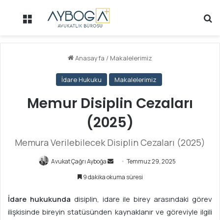
Menü
Ar
Anasayfa
/
Makalelerimiz
İdare Hukuku
Makalelerimiz
Memur Disiplin Cezaları
(2025)
Memura Verilebilecek Disiplin Cezaları (2025)
Avukat Çağrı Ayboğa
B
Temmuz 29, 2025
i
9 dakika okuma süresi
r
e
İdare hukukunda
disiplin, idare ile birey arasındaki görev
-
ilişkisinde bireyin statüsünden kaynaklanır ve göreviyle ilgili