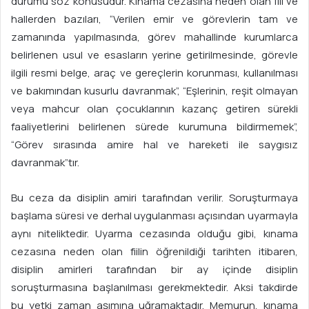
durumu söz konusudur. Kınama cezasına neden olan fiil ve
hallerden bazıları, “Verilen emir ve görevlerin tam ve
zamanında yapılmasında, görev mahallinde kurumlarca
belirlenen usul ve esasların yerine getirilmesinde, görevle
ilgili resmi belge, araç ve gereçlerin korunması, kullanılması
ve bakımından kusurlu davranmak”, “Eşlerinin, reşit olmayan
veya mahcur olan çocuklarının kazanç getiren sürekli
faaliyetlerini belirlenen sürede kurumuna bildirmemek”,
“Görev sırasında amire hal ve hareketi ile saygısız
davranmak”tır.
Bu ceza da disiplin amiri tarafından verilir. Soruşturmaya
başlama süresi ve derhal uygulanması açısından uyarmayla
aynı niteliktedir. Uyarma cezasında olduğu gibi, kınama
cezasına neden olan fiilin öğrenildiği tarihten itibaren,
disiplin amirleri tarafından bir ay içinde disiplin
soruşturmasına başlanılması gerekmektedir. Aksi takdirde
bu yetki zaman aşımına uğramaktadır. Memurun, kınama