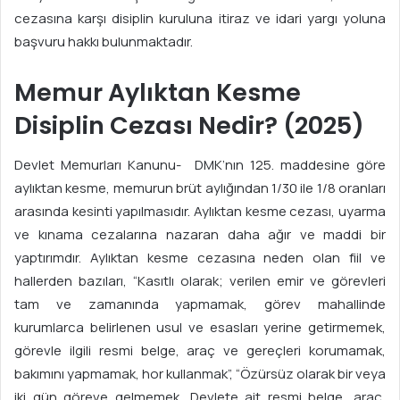
cezasına karşı disiplin kuruluna itiraz ve idari yargı yoluna
başvuru hakkı bulunmaktadır.
Memur Aylıktan Kesme
Disiplin Cezası Nedir? (2025)
Devlet Memurları Kanunu- DMK’nın 125. maddesine göre
aylıktan kesme, memurun brüt aylığından 1/30 ile 1/8 oranları
arasında kesinti yapılmasıdır. Aylıktan kesme cezası, uyarma
ve kınama cezalarına nazaran daha ağır ve maddi bir
yaptırımdır. Aylıktan kesme cezasına neden olan fiil ve
hallerden bazıları, “Kasıtlı olarak; verilen emir ve görevleri
tam ve zamanında yapmamak, görev mahallinde
kurumlarca belirlenen usul ve esasları yerine getirmemek,
görevle ilgili resmi belge, araç ve gereçleri korumamak,
bakımını yapmamak, hor kullanmak”, “Özürsüz olarak bir veya
iki gün göreve gelmemek, Devlete ait resmi belge, araç,