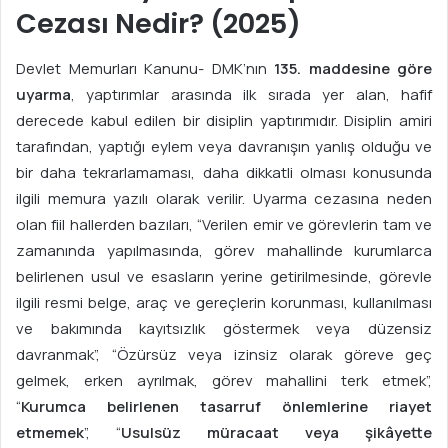
Cezası Nedir? (2025)
Devlet Memurları Kanunu- DMK’nın
135. maddesine göre
uyarma
, yaptırımlar arasında ilk sırada yer alan, hafif
derecede kabul edilen bir disiplin yaptırımıdır. Disiplin amiri
tarafından, yaptığı eylem veya davranışın yanlış olduğu ve
bir daha tekrarlamaması, daha dikkatli olması konusunda
ilgili memura yazılı olarak verilir. Uyarma cezasına neden
olan fiil hallerden bazıları, “Verilen emir ve görevlerin tam ve
zamanında yapılmasında, görev mahallinde kurumlarca
belirlenen usul ve esasların yerine getirilmesinde, görevle
ilgili resmi belge, araç ve gereçlerin korunması, kullanılması
ve bakımında kayıtsızlık göstermek veya düzensiz
davranmak”, “Özürsüz veya izinsiz olarak göreve geç
gelmek, erken ayrılmak, görev mahallini terk etmek”,
“
Kurumca belirlenen tasarruf önlemlerine riayet
etmemek
”, “
Usulsüz müracaat veya şikâyette