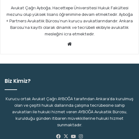
Avukat Çağrı Ayboğa, Hacettepe Üniversitesi Hukuk Fakültesi
mezunu olup yüksek lisans öğrenimine devam etmektedir. Ayboğa
+ Partners Avukatlık Bürosu’nun kurucu avukatlarındandır. Ankara
Barosu’na kayıtlı olarak dinamik ve tecrübeli ekibiyle avukatlık
mesleğini icra etmektedir.
We
b
sit
esi
Biz Kimiz?
Kurucu ortak Avukat Çağrı AYBOĞA tarafından Ankara’da kurulmuş
olan ve çeşitli hukuk dallarında çalışma tecrübesine sahip
avukatları ile hukuki hizmet veren AYBOĞA Avukatlık Bürosu,
kurulduğu günden itibaren müvekkillerine hukuki hizmet
sunmaktadır.
Facebook
X
YouTube
Instagram