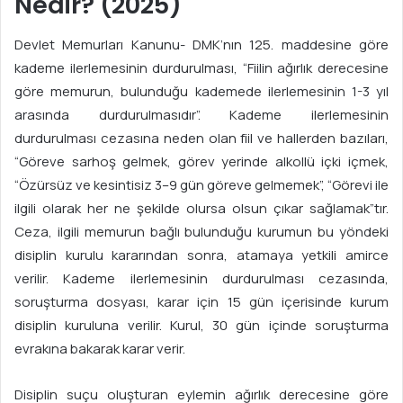
Nedir? (2025)
Devlet Memurları Kanunu- DMK’nın 125. maddesine göre
kademe ilerlemesinin durdurulması, “Fiilin ağırlık derecesine
göre memurun, bulunduğu kademede ilerlemesinin 1-3 yıl
arasında durdurulmasıdır”. Kademe ilerlemesinin
durdurulması cezasına neden olan fiil ve hallerden bazıları,
“Göreve sarhoş gelmek, görev yerinde alkollü içki içmek,
“Özürsüz ve kesintisiz 3–9 gün göreve gelmemek”, “Görevi ile
ilgili olarak her ne şekilde olursa olsun çıkar sağlamak”tır.
Ceza, ilgili memurun bağlı bulunduğu kurumun bu yöndeki
disiplin kurulu kararından sonra, atamaya yetkili amirce
verilir. Kademe ilerlemesinin durdurulması cezasında,
soruşturma dosyası, karar için 15 gün içerisinde kurum
disiplin kuruluna verilir. Kurul, 30 gün içinde soruşturma
evrakına bakarak karar verir.
Disiplin suçu oluşturan eylemin ağırlık derecesine göre