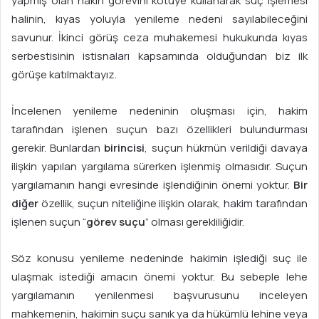
yapmış olan hakin görevini kötüye kullanarak suç işlemesi
halinin, kıyas yoluyla yenileme nedeni sayılabileceğini
savunur. İkinci görüş ceza muhakemesi hukukunda kıyas
serbestisinin istisnaları kapsamında olduğundan biz ilk
görüşe katılmaktayız.
İncelenen yenileme nedeninin oluşması için, hakim
tarafından işlenen suçun bazı özellikleri bulundurması
gerekir. Bunlardan
birincisi
, suçun hükmün verildiği davaya
ilişkin yapılan yargılama sürerken işlenmiş olmasıdır. Suçun
yargılamanın hangi evresinde işlendiğinin önemi yoktur.
Bir
diğer
özellik, suçun niteliğine ilişkin olarak, hakim tarafından
işlenen suçun “
görev suçu
” olması gerekliliğidir.
Söz konusu yenileme nedeninde hakimin işlediği suç ile
ulaşmak istediği amacın önemi yoktur. Bu sebeple lehe
yargılamanın yenilenmesi başvurusunu inceleyen
mahkemenin, hakimin suçu sanık ya da hükümlü lehine veya