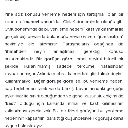
Yine söz konusu yenileme nedeni için tartışmalı olan bir
konu da “
manevi unsur
”dur. CMUK döneminde olduğu gibi
CMK döneminde de bu yenileme nedeni “
kast
ya da
ihmal
ile
gerçek dışı beyanda bulunduğu veya oy verdiği anlaşılırsa”
deyimiyle ele alınmıştır. Tartışmaların odağında da
“
ihmal
”den neyin anlaşılması gerektiği konusu
bulunmaktadır.
Bir görüşe göre;
ihmal deyimi bilinçli bir
şekilde kullanılmamış sadece tercüme hatasından
kaynaklanmıştır. Aslında mehaz kanundaki gibi
taksir
deyimi
kullanılmalıydı.
Diğer görüşe göre
ise; bu yenileme nedeni
suç teşkil eden tanık ya da bilirkişi beyanlarındaki gerçeğe
aykırılıklar ile sınırlı olduğundan ve genel kusurluluk biçimi de
“
kast
” olduğu için kanunda ihmal ve kast kelimesinin
kullanılması gereksizdir. Biz de ikinci görüşün bu yenileme
nedeninin kapsamını daralttığı düşüncesiyle ilk görüşü daha
uygun bulmaktayız.