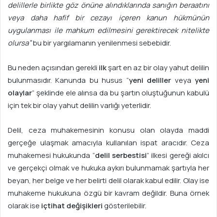
delillerle birlikte göz önüne alındıklarında sanığın beraatını
veya daha hafif bir cezayı içeren kanun hükmünün
uygulanması ile mahkum edilmesini gerektirecek nitelikte
olursa”
bu bir yargılamanın yenilenmesi sebebidir.
Bu neden açısından gerekli
ilk
şart en az bir olay yahut delilin
bulunmasıdır. Kanunda bu husus “
yeni deliller
veya
yeni
olaylar
” şeklinde ele alınsa da bu şartın oluştuğunun kabulü
için tek bir olay yahut delilin varlığı yeterlidir.
Delil, ceza muhakemesinin konusu olan olayda maddi
gerçeğe ulaşmak amacıyla kullanılan ispat aracıdır. Ceza
muhakemesi hukukunda “
delil serbestisi
” ilkesi gereği akılcı
ve gerçekçi olmak ve hukuka aykırı bulunmamak şartıyla her
beyan, her belge ve her belirti delil olarak kabul edilir. Olay ise
muhakeme hukukuna özgü bir kavram değildir. Buna örnek
olarak ise
içtihat değişikleri
gösterilebilir.