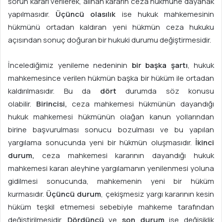
sorun kararı verilerek, alınan kararın ceza hükmüne dayanak
yapılmasıdır.
Üçüncü olasılık
ise hukuk mahkemesinin
hükmünü ortadan kaldıran yeni hükmün ceza hukuku
açısından sonuç doğuran bir hukuki durumu değiştirmesidir.
İncelediğimiz yenileme nedeninin
bir başka şartı
, hukuk
mahkemesince verilen hükmün başka bir hüküm ile ortadan
kaldırılmasıdır. Bu da
dört
durumda söz konusu
olabilir.
Birincisi,
ceza mahkemesi hükmünün dayandığı
hukuk mahkemesi hükmünün olağan kanun yollarından
birine başvurulması sonucu bozulması ve bu yapılan
yargılama sonucunda yeni bir hükmün oluşmasıdır.
İkinci
durum,
ceza mahkemesi kararının dayandığı hukuk
mahkemesi kararı aleyhine yargılamanın yenilenmesi yoluna
gidilmesi sonucunda, mahkemenin yeni bir hüküm
kurmasıdır.
Üçüncü durum
, çekişmesiz yargı kararının kesin
hüküm teşkil etmemesi sebebiyle mahkeme tarafından
değiştirilmesidir.
Dördüncü
ve
son durum
ise değişiklik