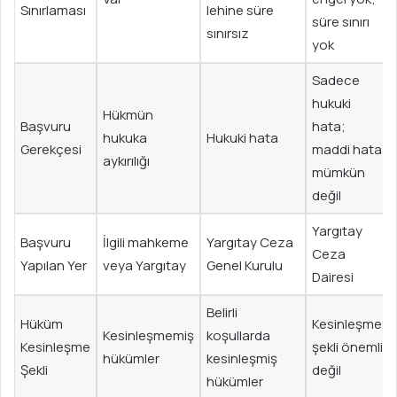
Sınırlaması
lehine süre
süre sınırı
sınırsız
yok
Sadece
hukuki
Hükmün
Başvuru
hata;
hukuka
Hukuki hata
Gerekçesi
maddi hata
aykırılığı
mümkün
değil
Yargıtay
Başvuru
İlgili mahkeme
Yargıtay Ceza
Ceza
Yapılan Yer
veya Yargıtay
Genel Kurulu
Dairesi
Belirli
Hüküm
Kesinleşme
Kesinleşmemiş
koşullarda
Kesinleşme
şekli önemli
hükümler
kesinleşmiş
Şekli
değil
hükümler