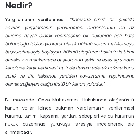
Nedir?
p
o
Yargılamanın yenilenmesi
,
“Kanunda sınırlı bir şekilde
s
sayılan yargılamanın yenilenmesi nedenlerinin en az
t
birisine dayalı olarak kesinleşmiş bir hükümde adli hata
a
g
bulunduğu iddiasıyla kural olarak hükmü veren mahkemeye
ö
başvurulmasıyla başlayan, hükmü oluşturan hakimin katılımı
n
olmaksızın mahkemece başvurunun şekil ve esas açısından
d
kabulüne karar verilmesi halinde devam ederek hükme konu
e
sanık ve fiili hakkında yeniden kovuşturma yapılmasına
r
olanak sağlayan olağanüstü bir kanun yoludur.”
m
e
Bu makalede; Ceza Muhakemesi Hukukunda olağanüstü
k
kanun yolları içinde bulunan yargılamanın yenilenmesi
kurumu, tanımı, kapsamı, şartları, sebepleri ve bu kurumun
hukuk düzeninde yürüyüşü sırasıyla incelenerek ele
alınmaktadır.