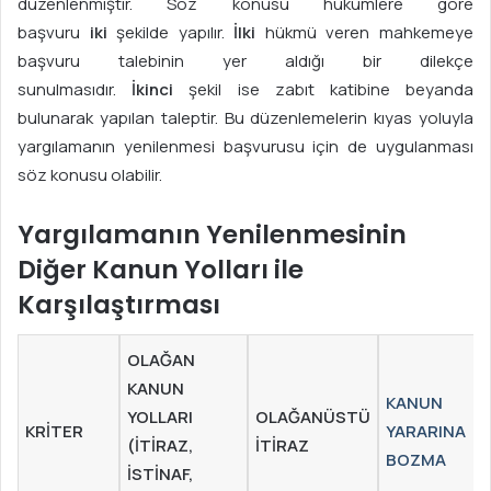
düzenlenmiştir. Söz konusu hükümlere göre
başvuru
iki
şekilde yapılır.
İlki
hükmü veren mahkemeye
başvuru talebinin yer aldığı bir dilekçe
sunulmasıdır.
İkinci
şekil ise zabıt katibine beyanda
bulunarak yapılan taleptir. Bu düzenlemelerin kıyas yoluyla
yargılamanın yenilenmesi başvurusu için de uygulanması
söz konusu olabilir.
Yargılamanın Yenilenmesinin
Diğer Kanun Yolları ile
Karşılaştırması
OLAĞAN
KANUN
KANUN
YOLLARI
OLAĞANÜSTÜ
KRITER
YARARINA
(İTIRAZ,
İTIRAZ
BOZMA
İSTINAF,