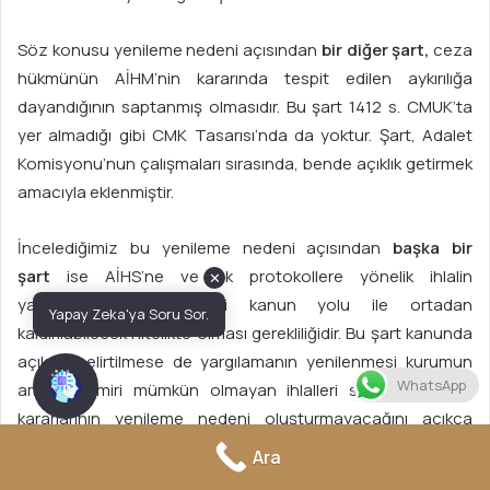
Söz konusu yenileme nedeni açısından
bir diğer şart,
ceza
hükmünün AİHM’nin kararında tespit edilen aykırılığa
dayandığının saptanmış olmasıdır. Bu şart 1412 s. CMUK’ta
yer almadığı gibi CMK Tasarısı’nda da yoktur. Şart, Adalet
Komisyonu’nun çalışmaları sırasında, bende açıklık getirmek
amacıyla eklenmiştir.
İncelediğimiz bu yenileme nedeni açısından
başka bir
şart
ise AİHS’ne ve ek protokollere yönelik ihlalin
✕
yargılamanın yenilenmesi kanun yolu ile ortadan
Yapay Zeka'ya Soru Sor.
kaldırılabilecek nitelikte olması gerekliliğidir. Bu şart kanunda
açıkça belirtilmese de yargılamanın yenilenmesi kurumun
WhatsApp
amacı, tamiri mümkün olmayan ihlalleri saptayan AİHM
kararlarının yenileme nedeni oluşturmayacağını açıkça
ortaya koymaktadır.
Ara