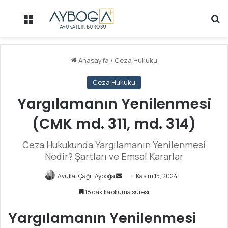
Menü
Ar
Anasayfa
/
Ceza Hukuku
Ceza Hukuku
Yargılamanın Yenilenmesi
(CMK md. 311, md. 314)
Ceza Hukukunda Yargılamanın Yenilenmesi
Nedir? Şartları ve Emsal Kararlar
Avukat Çağrı Ayboğa
B
Kasım 15, 2024
i
18 dakika okuma süresi
r
e
Yargılamanın Yenilenmesi
-