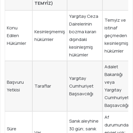
TEMYIZ)
Yargıtay Ceza
Temyiz ve
Dairelerinin
Konu
istinaf
Kesinleşmemiş
bozma kararı
Edilen
geçmeden
hükümler
dışındaki
Hükümler
kesinleşmiş
kesinleşmiş
hükümler
hükümler
Adalet
Bakanlığı
Yargıtay
Başvuru
veya
Taraflar
Cumhuriyet
Yetkisi
Yargıtay
Başsavcılığı
Cumhuriyet
Başsavcılığı
Af
Sanık aleyhine
durumunda
Süre
30 gün; sanık
Var
engel yok;