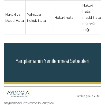
Hukuki
hata;
Hukuki ve
Yalnızca
Hukuki hata
maddi hata
Maddi Hata
hukuki hata
mümkün
değil
Yargılamanın Yenilenmesi Sebepleri