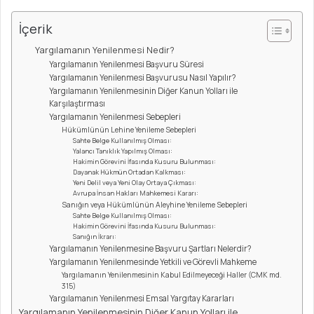
İçerik
Yargılamanın Yenilenmesi Nedir?
Yargılamanın Yenilenmesi Başvuru Süresi
Yargılamanın Yenilenmesi Başvurusu Nasıl Yapılır?
Yargılamanın Yenilenmesinin Diğer Kanun Yolları ile
Karşılaştırması
Yargılamanın Yenilenmesi Sebepleri
Hükümlünün Lehine Yenileme Sebepleri
Sahte Belge Kullanılmış Olması:
Yalancı Tanıklık Yapılmış Olması:
Hakimin Görevini İfasında Kusuru Bulunması:
Dayanak Hükmün Ortadan Kalkması:
Yeni Delil veya Yeni Olay Ortaya Çıkması:
Avrupa İnsan Hakları Mahkemesi Kararı:
Sanığın veya Hükümlünün Aleyhine Yenileme Sebepleri
Sahte Belge Kullanılmış Olması:
Hakimin Görevini İfasında Kusuru Bulunması:
Sanığın İkrarı:
Yargılamanın Yenilenmesine Başvuru Şartları Nelerdir?
Yargılamanın Yenilenmesinde Yetkili ve Görevli Mahkeme
Yargılamanın Yenilenmesinin Kabul Edilmeyeceği Haller (CMK md.
315)
Yargılamanın Yenilenmesi Emsal Yargıtay Kararları
Yargılamanın Yenilenmesinin Diğer Kanun Yolları ile