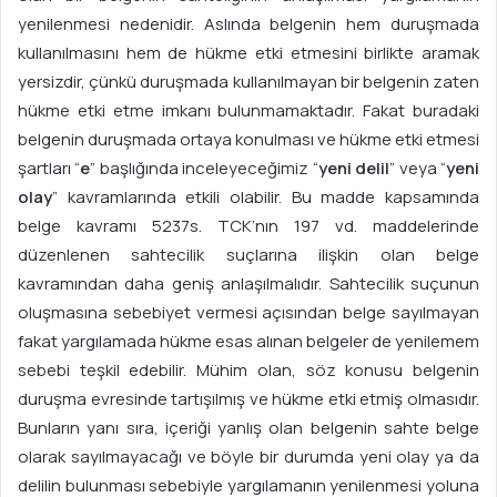
yenilenmesi nedenidir. Aslında belgenin hem duruşmada
kullanılmasını hem de hükme etki etmesini birlikte aramak
yersizdir, çünkü duruşmada kullanılmayan bir belgenin zaten
hükme etki etme imkanı bulunmamaktadır. Fakat buradaki
belgenin duruşmada ortaya konulması ve hükme etki etmesi
şartları “
e
” başlığında inceleyeceğimiz “
yeni delil
” veya “
yeni
olay
” kavramlarında etkili olabilir. Bu madde kapsamında
belge kavramı 5237s. TCK’nın 197 vd. maddelerinde
düzenlenen sahtecilik suçlarına ilişkin olan belge
kavramından daha geniş anlaşılmalıdır. Sahtecilik suçunun
oluşmasına sebebiyet vermesi açısından belge sayılmayan
fakat yargılamada hükme esas alınan belgeler de yenilemem
sebebi teşkil edebilir. Mühim olan, söz konusu belgenin
duruşma evresinde tartışılmış ve hükme etki etmiş olmasıdır.
Bunların yanı sıra, içeriği yanlış olan belgenin sahte belge
olarak sayılmayacağı ve böyle bir durumda yeni olay ya da
delilin bulunması sebebiyle yargılamanın yenilenmesi yoluna