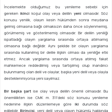
İncelemekte olduğumuz bu yenileme sebebi için
gereken
ikinci
koşul olay veya delilin
yeni
olmasıdır. Söz
konusu yenilik, olayın kesin hükümden sonra meydana
gelmiş olmasına bağlı olmaksızın daha önce söylenmemiş,
görülmemiş ve gösterilmemiş olmasıdır. Bir delilin yeniliği
ispatladığı olayın yargılama sırasında ortaya atılmamış
olmasına bağlı değildir. Aynı şekilde bir olayın yargılama
sırasında kullanılmış bir delile ilişkin olması da yeniliğe etki
etmez. Ancak yargılama sırasında ortaya atılmış fakat
mahkemece reddedilmiş veya tartışılmış olup inandırıcı
bulunmamış olan delil ve olaylar, başka yeni delil veya olayla
desteklenmiyorsa yeni sayılmaz.
Bir başka şart
ise olay veya delilin önemli olmasıdır. Bu
önemlilikten ise CMK m. 311’deki söz konusu yenileme
nedenine ilişkin düzenlemeye göre
iki
durumda söz
edilebilir.
Birincisi,
yeni delil veya olayın hükümlü hakkında