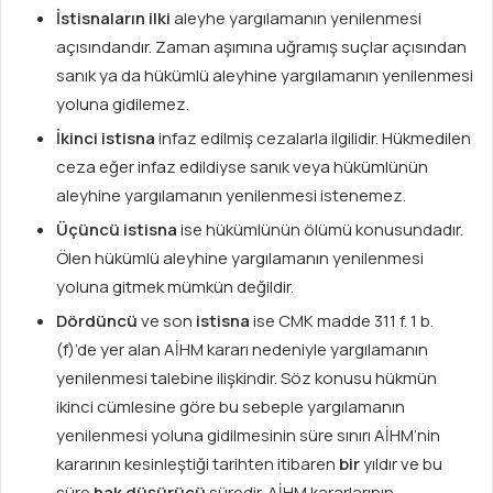
İ
stisnaların
ilki
aleyhe yargılamanın yenilenmesi
açısındandır. Zaman aşımına uğramış suçlar açısından
sanık ya da hükümlü aleyhine yargılamanın yenilenmesi
yoluna gidilemez.
İkinci istisna
infaz edilmiş cezalarla ilgilidir. Hükmedilen
ceza eğer infaz edildiyse sanık veya hükümlünün
aleyhine yargılamanın yenilenmesi istenemez.
Üçüncü istisna
ise hükümlünün ölümü konusundadır.
Ölen hükümlü aleyhine yargılamanın yenilenmesi
yoluna gitmek mümkün değildir.
Dördüncü
ve son
istisna
ise CMK madde 311 f. 1 b.
(f)’de yer alan AİHM kararı nedeniyle yargılamanın
yenilenmesi talebine ilişkindir. Söz konusu hükmün
ikinci cümlesine göre bu sebeple yargılamanın
yenilenmesi yoluna gidilmesinin süre sınırı AİHM’nin
kararının kesinleştiği tarihten itibaren
bir
yıldır ve bu
süre
hak düşürücü
süredir. AİHM kararlarının