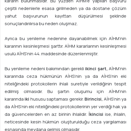
kararın bulunmasıdır. Bu yüzden AİHM’e yapılan başvuru
çeşitli nedenlerle esasa girilmeden ya da dostane çözüm
yahut başvurunun kayıttan düşürülmesi şeklinde
sonuçlandırılırsa bu neden oluşmaz.
Ayrıca bu yenileme nedenine dayanabilmek için AİHM’nin
kararının kesinleşmesi şarttır. AİHM kararlarının kesinleşmesi
usulü AİHS’nin 44. maddesinde düzenlenmiştir.
Bu yenileme nedeni bakımından gerekli
ikinci şart,
AİHM’nin
kararında ceza hükmünün AİHS’nin ya da AİHS’nin eki
niteliğindeki protokollerin ihlali suretiyle verildiğinin tespit
edilmiş olmasıdır. Bu şartın oluşumu için AİHM’nin
kararında
iki
hususu saptaması gerekir.
Birincisi,
AİHS’nin ya
da AİHS’nin eki niteliğindeki protokollerinin yer verdiği hak ya
da güvencelerden en az birinin ihlalidir.
İkincisi
ise, ihlalin,
neticesinde kesin hükmün oluşturulduğu ceza yargılaması
esnasında meydana gelmiş olmasıdır.