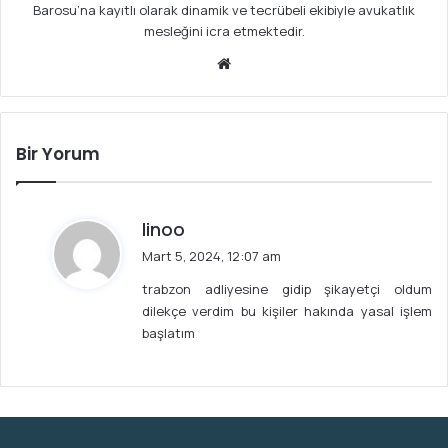
Barosu’na kayıtlı olarak dinamik ve tecrübeli ekibiyle avukatlık
mesleğini icra etmektedir.
We
b
sit
esi
Bir Yorum
d
linoo
e
Mart 5, 2024, 12:07 am
d
trabzon adliyesine gidip şikayetçi oldum
i
dilekçe verdim bu kişiler hakında yasal işlem
k
başlatım
i
: