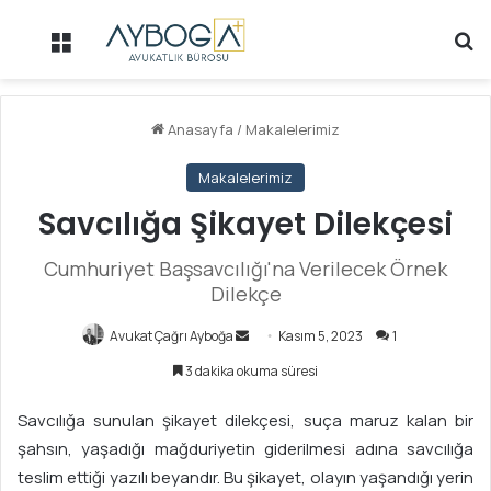
Menü
Ar
Anasayfa
/
Makalelerimiz
Makalelerimiz
Savcılığa Şikayet Dilekçesi
Cumhuriyet Başsavcılığı'na Verilecek Örnek
Dilekçe
Avukat Çağrı Ayboğa
B
Kasım 5, 2023
1
i
3 dakika okuma süresi
r
e
Savcılığa sunulan şikayet dilekçesi, suça maruz kalan bir
-
şahsın, yaşadığı mağduriyetin giderilmesi adına savcılığa
p
teslim ettiği yazılı beyandır. Bu şikayet, olayın yaşandığı yerin