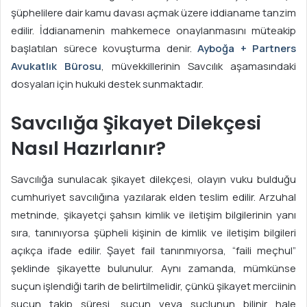
şüphelilere dair kamu davası açmak üzere iddianame tanzim
edilir. İddianamenin mahkemece onaylanmasını müteakip
başlatılan sürece kovuşturma denir.
Ayboğa + Partners
Avukatlık Bürosu
, müvekkillerinin Savcılık aşamasındaki
dosyaları için hukuki destek sunmaktadır.
Savcılığa Şikayet Dilekçesi
Nasıl Hazırlanır?
Savcılığa sunulacak şikayet dilekçesi, olayın vuku bulduğu
cumhuriyet savcılığına yazılarak elden teslim edilir. Arzuhal
metninde, şikayetçi şahsın kimlik ve iletişim bilgilerinin yanı
sıra, tanınıyorsa şüpheli kişinin de kimlik ve iletişim bilgileri
açıkça ifade edilir. Şayet fail tanınmıyorsa, “faili meçhul”
şeklinde şikayette bulunulur. Aynı zamanda, mümkünse
suçun işlendiği tarih de belirtilmelidir, çünkü şikayet merciinin
suçun takip süresi, suçun veya suçlunun bilinir hale