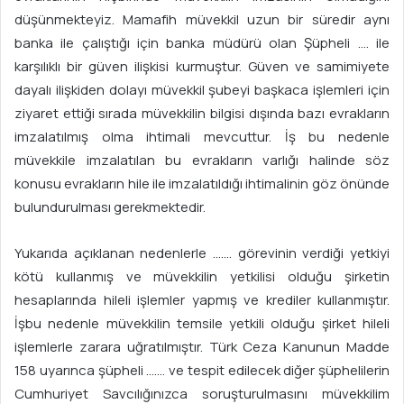
düşünmekteyiz. Mamafih müvekkil uzun bir süredir aynı
banka ile çalıştığı için banka müdürü olan Şüpheli …. ile
karşılıklı bir güven ilişkisi kurmuştur. Güven ve samimiyete
dayalı ilişkiden dolayı müvekkil şubeyi başkaca işlemleri için
ziyaret ettiği sırada müvekkilin bilgisi dışında bazı evrakların
imzalatılmış olma ihtimali mevcuttur. İş bu nedenle
müvekkile imzalatılan bu evrakların varlığı halinde söz
konusu evrakların hile ile imzalatıldığı ihtimalinin göz önünde
bulundurulması gerekmektedir.
Yukarıda açıklanan nedenlerle ……. görevinin verdiği yetkiyi
kötü kullanmış ve müvekkilin yetkilisi olduğu şirketin
hesaplarında hileli işlemler yapmış ve krediler kullanmıştır.
İşbu nedenle müvekkilin temsile yetkili olduğu şirket hileli
işlemlerle zarara uğratılmıştır. Türk Ceza Kanunun Madde
158 uyarınca şüpheli ……. ve tespit edilecek diğer şüphelilerin
Cumhuriyet Savcılığınızca soruşturulmasını müvekkilim