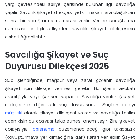
o
yargı çevresindeki adliye içerisinde bulunan ilgili savcılığa
s
yapılır. Savcılık şikayet dilekçesi yetkili makamlara ulaştıktan
t
sonra bir soruşturma numarası verilir. Verilen soruşturma
a
numarası ile ilgili adliyeden savcılık şikayet dilekçesinin
g
akıbeti öğrenilebilir.
ö
n
Savcılığa Şikayet ve Suç
d
e
Duyurusu Dilekçesi 2025
r
m
Suç işlendiğinde, mağdur veya zarar görenin savcılığa
e
şikayet için dilekçe vermesi gerekir. Bu işlemi avukatı
k
aracılığıyla veya şahsen yapabilir. Savcılığa verilen şikayet
dilekçesinin diğer adı suç duyurusudur. Suçtan dolayı
müşteki
olarak şikayet dilekçesi yazan ve savcılığa teslim
eden kişin bu dosyası takip etmesi önem taşır. Zira şikayet
dolayısıyla
iddianame
düzenlenebileceği gibi takipsizlik
(kovuşturmaya yer olmadığına dair) kararı verilebilir. Şayet