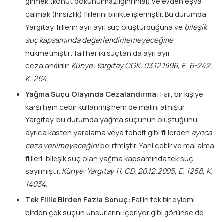
girmek (konut dokunulmazlığını ihlal) ve evden eşya
çalmak (hırsızlık) fiillerini birlikte işlemiştir. Bu durumda
Yargıtay, fiillerin ayrı ayrı suç oluşturduğuna ve
bileşik
suç kapsamında değerlendirilemeyeceğine
hükmetmiştir; fail her iki suçtan da ayrı ayrı
cezalandırılır.
Künye: Yargıtay CGK, 03.12.1996, E. 6-242,
K. 264.
Yağma Suçu Olayında Cezalandırma:
Fail, bir kişiye
karşı hem cebir kullanmış hem de malını almıştır.
Yargıtay, bu durumda yağma suçunun oluştuğunu,
ayrıca kasten yaralama veya tehdit gibi fiillerden
ayrıca
ceza verilmeyeceğini
belirtmiştir. Yani cebir ve mal alma
fiilleri, bileşik suç olan yağma kapsamında tek suç
sayılmıştır.
Künye: Yargıtay 11. CD, 20.12.2005, E. 1258, K.
14034.
Tek Fiille Birden Fazla Sonuç:
Failin tek bir eylemi
birden çok suçun unsurlarını içeriyor gibi görünse de