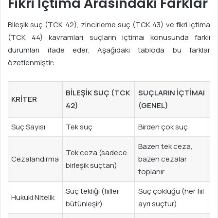
Fikri İçtima Arasındaki Farklar
Bileşik suç (TCK 42), zincirleme suç (TCK 43) ve fikri içtima
(TCK 44) kavramları suçların içtimaı konusunda farklı
durumları ifade eder. Aşağıdaki tabloda bu farklar
özetlenmiştir:
BILEŞIK SUÇ (TCK
SUÇLARIN İÇTIMAI
KRITER
42)
(GENEL)
Suç Sayısı
Tek suç
Birden çok suç
Bazen tek ceza,
Tek ceza (sadece
Cezalandırma
bazen cezalar
birleşik suçtan)
toplanır
Suç tekliği (fiiller
Suç çokluğu (her fiil
Hukuki Nitelik
bütünleşir)
ayrı suçtur)