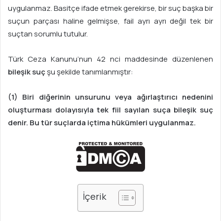
s
uygulanmaz. Basitçe ifade etmek gerekirse, bir suç başka bir
t
suçun parçası haline gelmişse, fail ayrı ayrı değil tek bir
a
suçtan sorumlu tutulur.
g
ö
Türk Ceza Kanunu’nun 42 nci maddesinde düzenlenen
n
bileşik suç
şu şekilde tanımlanmıştır:
d
e
(1) Biri diğerinin unsurunu veya ağırlaştırıcı nedenini
r
m
oluşturması dolayısıyla tek fiil sayılan suça bileşik suç
e
denir. Bu tür suçlarda içtima hükümleri uygulanmaz.
k
İçerik