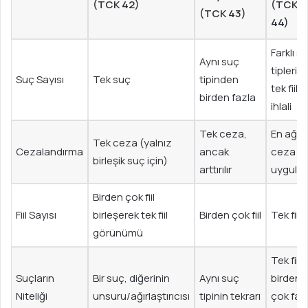
(TCK 42)
(TCK
(TCK 43)
44)
Farklı s
Aynı suç
tiplerini
Suç Sayısı
Tek suç
tipinden
tek fiille
birden fazla
ihlali
Tek ceza,
En ağır
Tek ceza (yalnız
Cezalandırma
ancak
ceza
birleşik suç için)
arttırılır
uygulan
Birden çok fiil
Fiil Sayısı
birleşerek tek fiil
Birden çok fiil
Tek fiil
görünümü
Tek fiill
Suçların
Bir suç, diğerinin
Aynı suç
birden
Niteliği
unsuru/ağırlaştırıcısı
tipinin tekrarı
çok fark