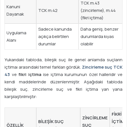
TCK m.43
Kanuni
TCK m.42
(zincirleme), m.44
Dayanak
(fikri içtima)
Sadece kanunda
Daha geniş, benzer
Uygulama
açıkça belirtilen
durumlarda kıyas
Alanı
durumlar
olabilir
Yukarıdaki tabloda, bileşik suç ile genel anlamda suçların
içtimaı arasındaki temel farkları gördük.
Zincirleme suç TCK
43
ve
fikri içtima
ise içtima kurumunun özel halleridir ve
kendi maddelerinde düzenlenmiştir. Aşağıdaki tabloda
bileşik suç, zincirleme suç ve fikri içtima yan yana
karşılaştırılmıştır:
FIKRI
ZINCIRLEME
BILEŞIK SUÇ
İÇTIMA
ÖZELLIK
SUÇ