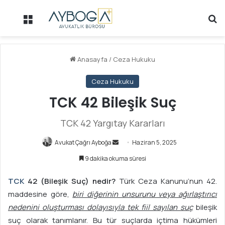
Menü
Ar
Anasayfa
/
Ceza Hukuku
Ceza Hukuku
TCK 42 Bileşik Suç
TCK 42 Yargıtay Kararları
Avukat Çağrı Ayboğa
B
Haziran 5, 2025
i
9 dakika okuma süresi
r
e
TCK
42 (Bileşik Suç) nedir?
Türk Ceza Kanunu’nun 42.
-
maddesine göre,
biri diğerinin unsurunu veya ağırlaştırıcı
p
nedenini oluşturması dolayısıyla tek fiil sayılan suç
bileşik
o
suç olarak tanımlanır. Bu tür suçlarda içtima hükümleri