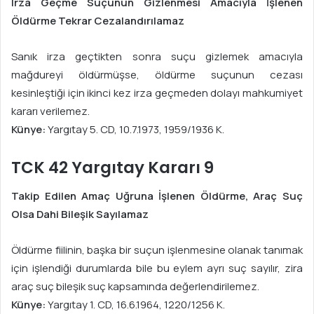
Irza Geçme Suçunun Gizlenmesi Amacıyla İşlenen
Öldürme Tekrar Cezalandırılamaz
Sanık irza geçtikten sonra suçu gizlemek amacıyla
mağdureyi öldürmüşse, öldürme suçunun cezası
kesinleştiği için ikinci kez irza geçmeden dolayı mahkumiyet
kararı verilemez.
Künye:
Yargıtay 5. CD, 10.7.1973, 1959/1936 K.
TCK 42 Yargıtay Kararı 9
Takip Edilen Amaç Uğruna İşlenen Öldürme, Araç Suç
Olsa Dahi Bileşik Sayılamaz
Öldürme fiilinin, başka bir suçun işlenmesine olanak tanımak
için işlendiği durumlarda bile bu eylem ayrı suç sayılır, zira
araç suç bileşik suç kapsamında değerlendirilemez.
Künye:
Yargıtay 1. CD, 16.6.1964, 1220/1256 K.