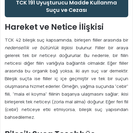
TCK 191 Uyuşturucu Madde Kullanma
Suçu ve Cezası
Hareket ve Netice İlişkisi
TCK 42 bileşik suç kapsamında, birleşen fiiller arasında bir
nedensellik ve bütünlük
ilişkisi bulunur. Fiiller bir araya
gelerek tek bir neticeyi doğururlar. Bu nedenle, bir fiilin
neticesi diğer fiilin varlığıyla bağlantılı olmalıdır. Eğer fiiller
arasında bu organik bağ yoksa, iki ayrı suç var demektir.
Bileşik suçta ise fiiller iç içe geçmiştir ve tek bir suçun
oluşmasına hizmet ederler. Örneğin, yağma suçunda “cebir”
fiili, “mala el koyma” fiilinin başarıya ulaşmasını sağlar; ikisi
birleşerek tek neticeyi (zorla mal alma) doğurur. Eğer feri fiil
(cebir) neticeye etki etmiyorsa, bileşik suç yapısından
bahsedilemez.