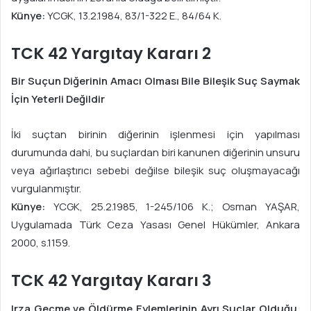
Künye:
YCGK, 13.2.1984, 83/1-322 E., 84/64 K.
TCK 42 Yargıtay Kararı 2
Bir Suçun Diğerinin Amacı Olması Bile Bileşik Suç Saymak
İçin Yeterli Değildir
İki suçtan birinin diğerinin işlenmesi için yapılması
durumunda dahi, bu suçlardan biri kanunen diğerinin unsuru
veya ağırlaştırıcı sebebi değilse bileşik suç oluşmayacağı
vurgulanmıştır.
Künye:
YCGK, 25.2.1985, 1-245/106 K.; Osman YAŞAR,
Uygulamada Türk Ceza Yasası Genel Hükümler, Ankara
2000, s.1159.
TCK 42 Yargıtay Kararı 3
Irza Geçme ve Öldürme Eylemlerinin Ayrı Suçlar Olduğu,