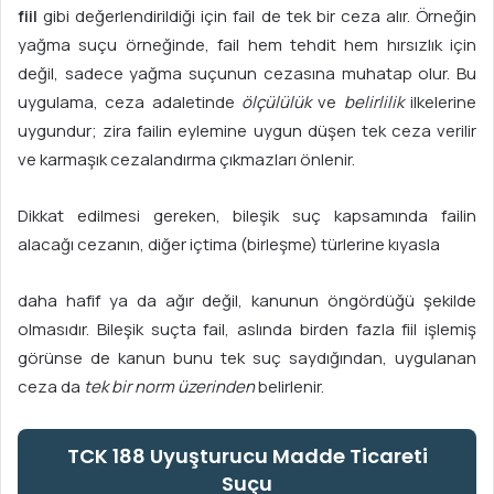
fiil
gibi değerlendirildiği için fail de tek bir ceza alır. Örneğin
yağma suçu örneğinde, fail hem tehdit hem hırsızlık için
değil, sadece yağma suçunun cezasına muhatap olur. Bu
uygulama, ceza adaletinde
ölçülülük
ve
belirlilik
ilkelerine
uygundur; zira failin eylemine uygun düşen tek ceza verilir
ve karmaşık cezalandırma çıkmazları önlenir.
Dikkat edilmesi gereken, bileşik suç kapsamında failin
alacağı cezanın, diğer içtima (birleşme) türlerine kıyasla
daha hafif ya da ağır değil, kanunun öngördüğü şekilde
olmasıdır. Bileşik suçta fail, aslında birden fazla fiil işlemiş
görünse de kanun bunu tek suç saydığından, uygulanan
ceza da
tek bir norm üzerinden
belirlenir.
TCK 188 Uyuşturucu Madde Ticareti
Suçu