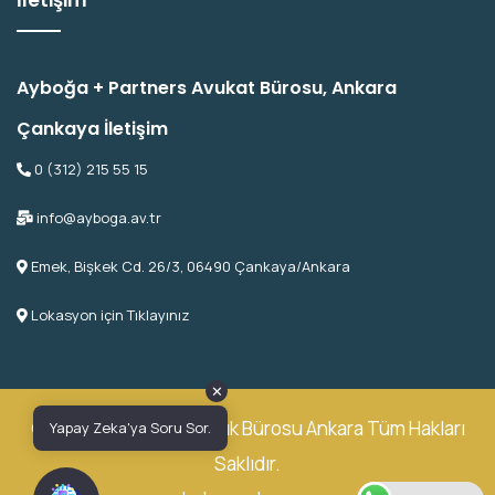
Ayboğa + Partners Avukat Bürosu, Ankara
Çankaya İletişim
0 (312) 215 55 15
info@ayboga.av.tr
Emek, Bişkek Cd. 26/3, 06490 Çankaya/Ankara
Lokasyon için Tıklayınız
✕
© 2026 Ayboğa Avukatlık Bürosu Ankara Tüm Hakları
Yapay Zeka'ya Soru Sor.
Saklıdır.