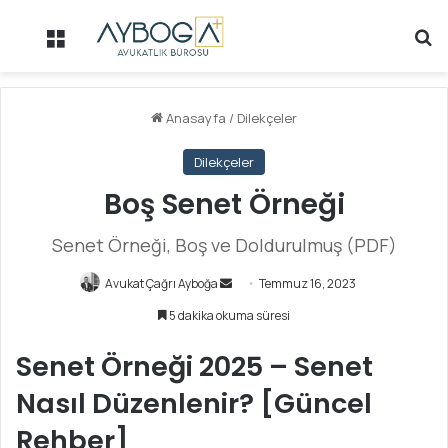
Menü
Ar
Anasayfa
/
Dilekçeler
Dilekçeler
Boş Senet Örneği
Senet Örneği, Boş ve Doldurulmuş (PDF)
Avukat Çağrı Ayboğa
B
Temmuz 16, 2023
i
5 dakika okuma süresi
r
e
Senet Örneği 2025 – Senet
-
Nasıl Düzenlenir? [Güncel
p
o
Rehber]