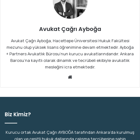
Avukat Çağrı Ayboğa
Avukat Çağrı Ayboğa, Hacettepe Üniversitesi Hukuk Fakültesi
mezunu olup yüksek lisans öğrenimine devam etmektedir. Ayboğa
+ Partners Avukatlık Bürosu’nun kurucu avukatlarındandır. Ankara
Barosu’na kayıtlı olarak dinamik ve tecrübeli ekibiyle avukatlık
mesleğini icra etmektedir.
We
b
sit
esi
Biz Kimiz?
Kurucu ortak Avukat Çağrı AYBOĞA tarafından Ankara’da kurulmuş
olan ve çeşitli hukuk dallarında çalışma tecrübesine sahip