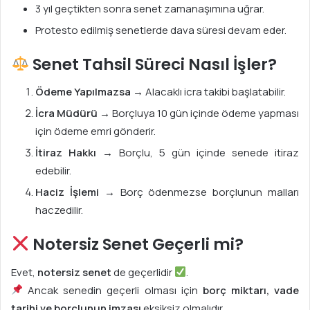
3 yıl geçtikten sonra senet zamanaşımına uğrar.
Protesto edilmiş senetlerde dava süresi devam eder.
Senet Tahsil Süreci Nasıl İşler?
Ödeme Yapılmazsa
→ Alacaklı icra takibi başlatabilir.
İcra Müdürü
→ Borçluya 10 gün içinde ödeme yapması
için ödeme emri gönderir.
İtiraz Hakkı
→ Borçlu, 5 gün içinde senede itiraz
edebilir.
Haciz İşlemi
→ Borç ödenmezse borçlunun malları
haczedilir.
Notersiz Senet Geçerli mi?
Evet,
notersiz senet
de geçerlidir
.
Ancak senedin geçerli olması için
borç miktarı, vade
tarihi ve borçlunun imzası
eksiksiz olmalıdır.