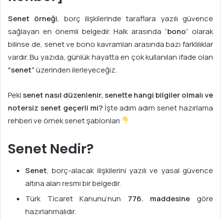
s
t
Senet örneği
, borç ilişkilerinde taraflara yazılı güvence
a
sağlayan en önemli belgedir. Halk arasında “
bono
” olarak
g
bilinse de, senet ve bono kavramları arasında bazı farklılıklar
ö
vardır. Bu yazıda, günlük hayatta en çok kullanılan ifade olan
n
“senet”
üzerinden ilerleyeceğiz.
d
e
Peki
senet nasıl düzenlenir, senette hangi bilgiler olmalı ve
r
notersiz senet geçerli mi?
İşte adım adım senet hazırlama
m
rehberi ve örnek senet şablonları
e
k
Senet Nedir?
Senet
, borç-alacak ilişkilerini yazılı ve yasal güvence
altına alan resmi bir belgedir.
Türk Ticaret Kanunu’nun
776. maddesine
göre
hazırlanmalıdır.