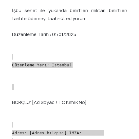
İşbu
senet
ile
yukarıda
belirtilen
miktarı
belirtilen
tarihte
ödemeyi
taahhüt
ediyorum.
Düzenleme
Tarihi:
01
/01/2025
Düzenleme
Yeri:
İstanbul
BORÇLU:
[
Ad
Soyad
/
TC
Kimlik
No
]
Adres:
[
Adres
bilgisi
]
İMZA:
………………….