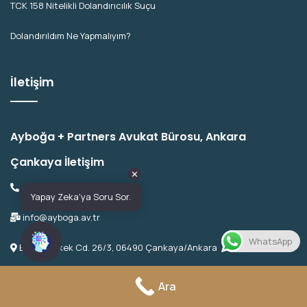
TCK 158 Nitelikli Dolandırıcılık Suçu
Dolandırıldım Ne Yapmalıyım?
İletişim
Ayboğa + Partners Avukat Bürosu, Ankara
Çankaya İletişim
✕
0 (312) 215 55 15
Yapay Zeka'ya Soru Sor.
info@ayboga.av.tr
WhatsApp
Emek, Bişkek Cd. 26/3, 06490 Çankaya/Ankara
Lokasyon için Tıklayınız
Ara