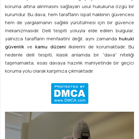
p
koruma altına alınmasını sağlayan usul hukukuna özgü bir
o
kurumdur. Bu dava, hem tarafların ispat hakkının güvencesi
s
hem de yargılamanın sağlıklı yürütülmesi için bir güvence
t
mekanizmasıdır. Delil tespiti yoluyla elde edilen bulgular,
a
yalnızca tarafların menfaatini değil, aynı zamanda
hukuki
g
güvenlik
ve
kamu düzeni
ilkelerini de korumaktadır. Bu
ö
nedenle delil tespiti, klasik anlamda bir “dava” niteliği
n
taşımamakta, esas davaya hazırlık mahiyetinde bir geçici
d
koruma yolu olarak karşımıza çıkmaktadır.
e
r
m
e
k