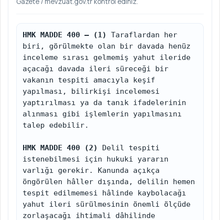
Gazete / mevzuat.gov.tr kontrol ediniz.
HMK MADDE 400 – (1)
 Taraflardan her 
biri, görülmekte olan bir davada henüz 
inceleme sırası gelmemiş yahut ileride 
açacağı davada ileri süreceği bir 
vakanın tespiti amacıyla keşif 
yapılması, bilirkişi incelemesi 
yaptırılması ya da tanık ifadelerinin 
alınması gibi işlemlerin yapılmasını 
talep edebilir.

HMK MADDE 400 (2)
 Delil tespiti 
istenebilmesi için hukuki yararın 
varlığı gerekir. Kanunda açıkça 
öngörülen hâller dışında, delilin hemen 
tespit edilmemesi hâlinde kaybolacağı 
yahut ileri sürülmesinin önemli ölçüde 
zorlaşacağı ihtimali dâhilinde 