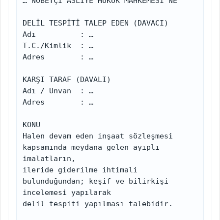
… NÖBETÇİ ASLİYE HUKUK MAHKEMESİ’NE

DELİL TESPİTİ TALEP EDEN (DAVACI)

Adı          : …

T.C./Kimlik  : …

Adres        : …

KARŞI TARAF (DAVALI)

Adı / Unvan  : …

Adres        : …

KONU

Halen devam eden inşaat sözleşmesi 
kapsamında meydana gelen ayıplı 
imalatların,

ileride giderilme ihtimali 
bulunduğundan; keşif ve bilirkişi 
incelemesi yapılarak

delil tespiti yapılması talebidir.
