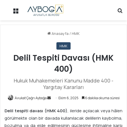
Menü
Ar
Anasayfa
/
HMK
HMK
Delil Tespiti Davası (HMK
400)
Hukuk Muhakemeleri Kanunu Madde 400 -
Yargıtay Kararları
Avukat Çağrı Ayboğa
B
Ekim 6, 2025
6 dakika okuma süresi
i
Delil tespiti davası (HMK 400)
, ileride açılacak veya hâlen
r
görülmekte olan bir davada kullanılacak delillerin kaybolma,
e
bozulma ya da elde edilmesinin güçleşme ihtimaline karşı
-