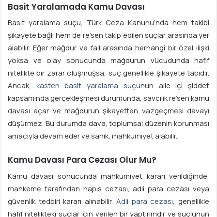
Basit Yaralamada Kamu Davası
Basit yaralama suçu, Türk Ceza Kanunu’nda hem takibi
şikayete bağlı hem de re’sen takip edilen suçlar arasında yer
alabilir. Eğer mağdur ve fail arasında herhangi bir özel ilişki
yoksa ve olay sonucunda mağdurun vücudunda hafif
nitelikte bir zarar oluşmuşsa, suç genellikle şikayete tabidir.
Ancak,
kasten basit yaralama suçu
nun aile içi şiddet
kapsamında gerçekleşmesi durumunda, savcılık re’sen kamu
davası açar ve mağdurun şikayetten vazgeçmesi davayı
düşürmez. Bu durumda dava, toplumsal düzenin korunması
amacıyla devam eder ve sanık, mahkumiyet alabilir.
Kamu Davası Para Cezası Olur Mu?
Kamu davası sonucunda mahkumiyet kararı verildiğinde,
mahkeme tarafından hapis cezası, adli para cezası veya
güvenlik tedbiri kararı alınabilir.
Adli para cezası
, genellikle
hafif nitelikteki suçlar için verilen bir yaptırımdır ve suçlunun