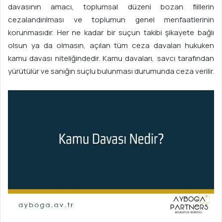
o
davasının amacı, toplumsal düzeni bozan fiillerin
s
cezalandırılması ve toplumun genel menfaatlerinin
t
korunmasıdır. Her ne kadar bir suçun takibi şikayete bağlı
a
olsun ya da olmasın, açılan tüm ceza davaları hukuken
g
kamu davası niteliğindedir. Kamu davaları, savcı tarafından
ö
yürütülür ve sanığın suçlu bulunması durumunda ceza verilir.
n
d
e
r
m
e
k