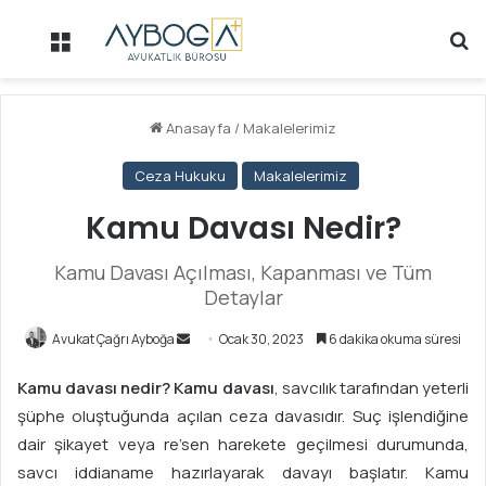
Menü
Ar
Anasayfa
/
Makalelerimiz
Ceza Hukuku
Makalelerimiz
Kamu Davası Nedir?
Kamu Davası Açılması, Kapanması ve Tüm
Detaylar
Avukat Çağrı Ayboğa
B
Ocak 30, 2023
6 dakika okuma süresi
i
Kamu davası nedir? Kamu davası
, savcılık tarafından yeterli
r
şüphe oluştuğunda açılan ceza davasıdır. Suç işlendiğine
e
dair şikayet veya re’sen harekete geçilmesi durumunda,
-
p
savcı iddianame hazırlayarak davayı başlatır. Kamu