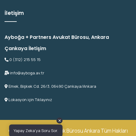
İletişim
Ayboğa + Partners Avukat Bürosu, Ankara
Çankaya İletişim
0 (312) 215 55 15
info@ayboga.av.tr
Emek, Bişkek Cd. 26/3, 06490 Çankaya/Ankara
Lokasyon için Tıklayınız
✕
© 2026 Ayboğa Avukatlık Bürosu Ankara Tüm Hakları
Yapay Zeka'ya Soru Sor.