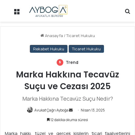
Menü
Ar
Anasayfa
/
Ticaret Hukuku
Rekabet Hukuku
Ticaret Hukuku
Trend
Marka Hakkına Tecavüz
Suçu ve Cezası 2025
Marka Hakkına Tecavüz Suçu Nedir?
Avukat Çağrı Ayboğa
B
Nisan 13, 2025
i
12 dakika okuma süresi
r
e
Marka hakkı, tüzel ve gerçek kişilerin ticari faaliyetlerini