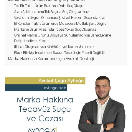
Tek Bir Taklit Ürün Bulunsa Dahi Suç Oluşur
Alan Adı Kullanımı Tek Başına Suç Oluşturmaz
Vekâletin Uygun Olmaması Şikâyet Hakkını Geçersiz Kılar
El Konulan Taklit Ürünlerde Müsadere Mutlak Şart Değildir
Marka ve Ürün Arasında İltibas Yoksa Suç Oluşmaz
Orijinal Marka Ürünü Dosyaya Sunulamadıysa Sanık Lehine
Değerlendirme Yapılır
İltibas Oluşmadıysa Mahkûmiyet Kararı Verilemez
Eksik Bilirkişi İncelemesi Suçun Tespiti İçin Yeterli Değildir
Marka Hakkınızı Korumanız İçin Avukat Desteği