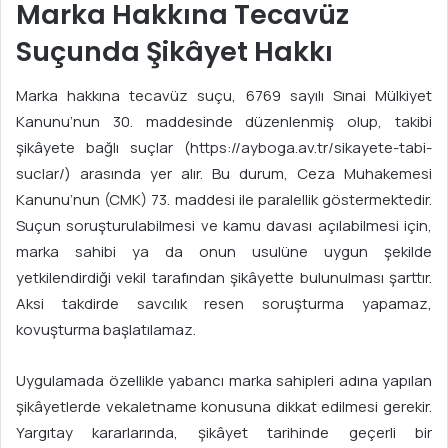
Marka Hakkına Tecavüz
Suçunda Şikâyet Hakkı
Marka hakkına tecavüz suçu, 6769 sayılı Sınai Mülkiyet
Kanunu’nun 30. maddesinde düzenlenmiş olup, takibi
şikâyete bağlı suçlar (https://ayboga.av.tr/sikayete-tabi-
suclar/) arasında yer alır. Bu durum, Ceza Muhakemesi
Kanunu’nun (CMK) 73. maddesi ile paralellik göstermektedir.
Suçun soruşturulabilmesi ve kamu davası açılabilmesi için,
marka sahibi ya da onun usulüne uygun şekilde
yetkilendirdiği vekil tarafından şikâyette bulunulması şarttır.
Aksi takdirde savcılık resen soruşturma yapamaz,
kovuşturma başlatılamaz.
Uygulamada özellikle yabancı marka sahipleri adına yapılan
şikâyetlerde vekaletname konusuna dikkat edilmesi gerekir.
Yargıtay kararlarında, şikâyet tarihinde geçerli bir