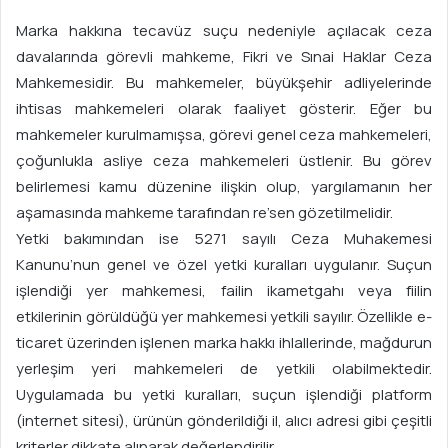
Marka hakkına tecavüz suçu nedeniyle açılacak ceza
davalarında görevli mahkeme, Fikri ve Sınai Haklar Ceza
Mahkemesidir. Bu mahkemeler, büyükşehir adliyelerinde
ihtisas mahkemeleri olarak faaliyet gösterir. Eğer bu
mahkemeler kurulmamışsa, görevi genel ceza mahkemeleri,
çoğunlukla asliye ceza mahkemeleri üstlenir. Bu görev
belirlemesi kamu düzenine ilişkin olup, yargılamanın her
aşamasında mahkeme tarafından re’sen gözetilmelidir.
Yetki bakımından ise 5271 sayılı Ceza Muhakemesi
Kanunu’nun genel ve özel yetki kuralları uygulanır. Suçun
işlendiği yer mahkemesi, failin ikametgahı veya fiilin
etkilerinin görüldüğü yer mahkemesi yetkili sayılır. Özellikle e-
ticaret üzerinden işlenen marka hakkı ihlallerinde, mağdurun
yerleşim yeri mahkemeleri de yetkili olabilmektedir.
Uygulamada bu yetki kuralları, suçun işlendiği platform
(internet sitesi), ürünün gönderildiği il, alıcı adresi gibi çeşitli
kriterler dikkate alınarak değerlendirilir.