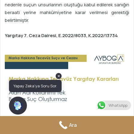
nedenle suçun unsurlarının oluştuğu kabul edilerek sanığın
beraati yerine mahkûmiyetine karar verilmesi gerektiği
belirtilmiştir.
Yargıtay 7. Ceza Dairesi, E.2022/8033, K.2022/13734
✕
Yapay Zeka'ya Soru Sor.
WhatsApp
Alan Adı Kullanımı Tek Başına Suç Oluşturmaz Marka Hakkına Tecavüz
Ara
Suçu ve Cezası https://ayboga.av.tr/marka-hakkina-tecavuz-sucu-