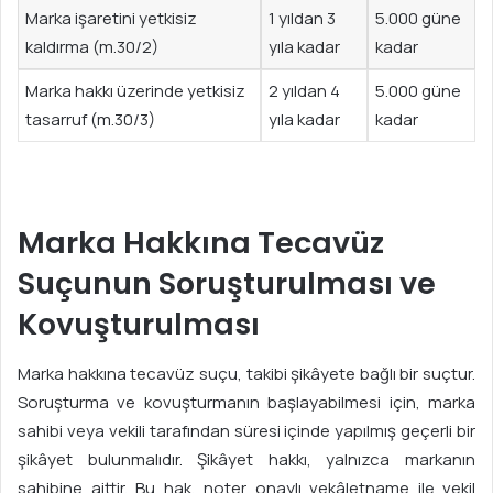
Marka işaretini yetkisiz
1 yıldan 3
5.000 güne
kaldırma (m.30/2)
yıla kadar
kadar
Marka hakkı üzerinde yetkisiz
2 yıldan 4
5.000 güne
tasarruf (m.30/3)
yıla kadar
kadar
Marka Hakkına Tecavüz
Suçunun Soruşturulması ve
Kovuşturulması
Marka hakkına tecavüz suçu, takibi şikâyete bağlı bir suçtur.
Soruşturma ve kovuşturmanın başlayabilmesi için, marka
sahibi veya vekili tarafından süresi içinde yapılmış geçerli bir
şikâyet bulunmalıdır. Şikâyet hakkı, yalnızca markanın
sahibine aittir. Bu hak, noter onaylı vekâletname ile vekil