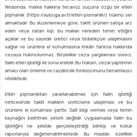
fıkrasında, marka hakkına tecavüz suçuna özgü bir etkin
pişmanlık (https://ayboga.av.tr/etkin-pismanlik/) hükmü yer
almaktadır. Bu düzenlemeye göre, taklit ürünleri satışa arz
eden veya satan kişi, bu malları nereden temin ettiğini
açıklar ve bu sayede üretici veya tedarikçiye ulaşılmasını
sağlar ve ürünlere el konulmasına imkân tanırsa hakkında
cezaya hükmolunmaz. Böylelikle ceza yargılaması süreci,
failin etkin işbirliği ile sona erebilir. Bu hüküm, cezai yaptırımın
amacı olan önleme ve caydırıcılık fonksiyonunu tamamlayıcı
niteliktedir.
Etkin pişmanlıktan yararlanabilmek için failin işbirliği
neticesinde taklit malların üreticisine ulaşılması ve bu
ürünlere el konulması şarttır. Salt bilgi vermek veya temin
kaynağını belirtmek yeterli değildir. Uygulamada failin bu
işbirliğini ne şekilde gerçekleştirdiği bilirkişi ve kolluk
raporlarıyla değerlendirilmektedir. Bu madde, özellikle