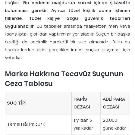
bağlıdır.
Bu nedenle mağdurun süresi içinde şikâyette
bulunması gerekir. Ayrıca tüzel kişilik adına işlenen
fiillerde, tüzel kişiye özgü güvenlik tedbirleri
uygulanabilir.
Bu tedbirler arasında faaliyetten men veya
lisans iptali gibi idari yaptırımlar yer alabilir. Suçun bir başka
özelliği de seçimlik hareketli bir suç olmasıdır; failin bu
hareketlerden birini gerçekleştirmesi suçun oluşması için
yeterlidir.
Marka Hakkına Tecavüz Suçunun
Ceza Tablosu
HAPIS
ADLI PARA
SUÇ TIPI
CEZASI
CEZASI
1 yıldan 3
20.000
Temel Hâl (m.30/1)
yıla kadar
güne kadar