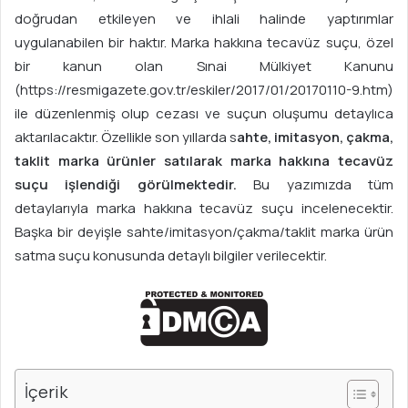
-
doğrudan etkileyen ve ihlali halinde yaptırımlar
p
uygulanabilen bir haktır. Marka hakkına tecavüz suçu, özel
o
bir kanun olan Sınai Mülkiyet Kanunu
s
(https://resmigazete.gov.tr/eskiler/2017/01/20170110-9.htm)
t
ile düzenlenmiş olup cezası ve suçun oluşumu detaylıca
a
aktarılacaktır. Özellikle son yıllarda s
ahte, imitasyon, çakma,
g
taklit marka ürünler satılarak marka hakkına tecavüz
ö
suçu işlendiği görülmektedir.
Bu yazımızda tüm
n
detaylarıyla marka hakkına tecavüz suçu incelenecektir.
d
Başka bir deyişle sahte/imitasyon/çakma/taklit marka ürün
e
r
satma suçu konusunda detaylı bilgiler verilecektir.
m
e
k
İçerik